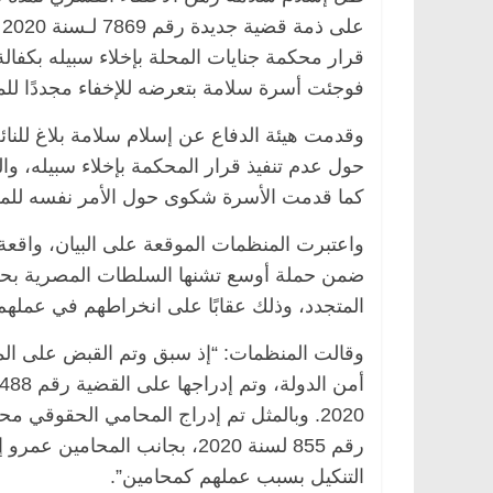
فوجئت أسرة سلامة بتعرضه للإخفاء مجددًا للم
حول عدم تنفيذ قرار المحكمة بإخلاء سبيله، 
كما قدمت الأسرة شكوى حول الأمر نفسه للم
واعتبرت المنظمات الموقعة على البيان، واقعة “
يسية
مصر
ناس وناس
الرئيسية
مصر
ناس ونا
ضمن حملة أوسع تشنها السلطات المصرية بحق ا
المتجدد، وذلك عقابًا على انخراطهم في عملهم
دالخالق فاروق.. خبير اقتصادي
في ذكرى رحيله.. د. نو
 بذكرى ميلاده وحيداً على أبواب
قانوني دافع عن قضايا ا
للحرية (بروفايل)
وقالت المنظمات: “إذ سبق وتم القبض على المح
202
26 يناير، 2026
رقم 855 لسنة 2020، بجانب الم
التنكيل بسبب عملهم كمحامين”.