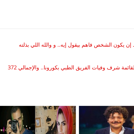
يكون الشخص فاهم بيقول إيه.. و والله اللي بذلته
رشاد ومصطفى وخليل.. 3 أطباء جدد ينضمون لقائمة شرف وفيات الفريق الطبي بكورونا.. والإجمالي 372