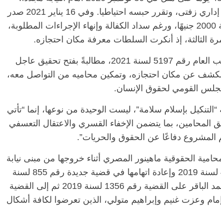
على ذمة قضية جديدة رقم 7869 لـسنة 2020 إداري زفتى، وتقرر حبسه احتياطيا. وفي 16 يناير 2021 صدر
قرار محكمة جنايات المحلة بإخلاء سبيله بكفالة 2000 جنيهًا، ورغم سداد الكفالة وإنهاء الإجراءات المطلوبة،
رة الثالثة، إذ أنكرت السلطات معرفة مكان احتجازه.
وقدمت هيئة الدفاع عن إسلام سلامة بلاغ للنائب العام رقم 5197 لسنة 2021، مطالبةً بفتح تحقيق عاجل
والكشف عن مكان احتجازه، وتمكين محاميه من التواصل معه،
جلس القومي لحقوق الإنسان.
التنكيل بإسلام سلامة”، ليست الوحيدة من نوعها، إنما “تأتي
الرئيسية
مصر
ناس وناس
س
لمحامين، بما يتضمن الإخفاء القسري والاعتقال التعسفي
مقعد شاغر على مائدة الإفطار.. يحيى
 المشروع دفاعًا عن الحقوق والحريات”.
ر فرحات فقيه
حسين عبدالهادي فارس مقاومة
لوطن وانحاز
الخصخصة الذي دافع عن المال العام
(بروفايل)
امية الحقوقية ماهينور المصري أثناء خروجها من مبنى نيابة
21 فبراير، 2026
أمن الدولة، وتم إدراجها على القضية رقم 488 لسنة 2019 وإعادة اتهامها في قضية جديدة رقم 855 لسنة
2020. وبالمثل تم إدراج المحامي الحقوقي محمد الباقر على القضية رقم 1356 لسنة 2019 ثم إلى القضية
حامين عمرو إمام وعزت غنيم وإبراهيم متولي، الذين تعرضوا لكافة أشكال