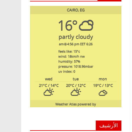
CAIRO, EG
16°
partly cloudy
4:56 pm EET
6:26 am
feels like: 15
°c
wind: 18
km/h
nw
humidity: 57
%
pressure: 1018.96
mbar
uv index: 0
wed
tue
mon
21
°C
/ 14
°C
20
°C
/ 12
°C
19
°C
/ 13
°C
Weather Atlas
powered by
الأرشيف