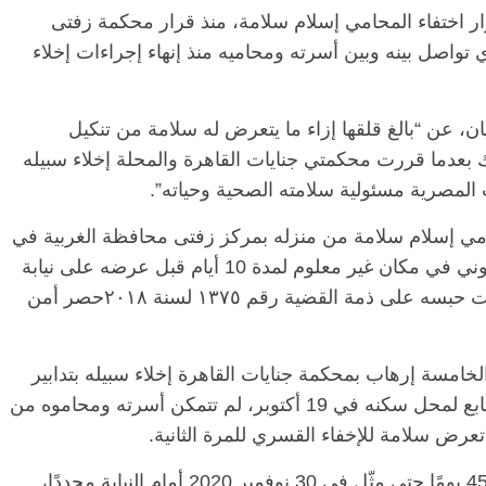
استمرار اختفاء المحامي إسلام سلامة، منذ قرار محكمة زفتى
 يوما، حيث انقطع أي تواصل بينه وبين أسرته ومحاميه منذ إنهاء إجراءات إخلاء
، عن “بالغ قلقها إزاء ما يتعرض له سلامة من تنكيل
لك بعدما قررت محكمتي جنايات القاهرة والمحلة إخلاء سبيله
لمصرية مسئولية سلامته الصحية وحياته”.
مي إسلام سلامة من منزله بمركز زفتى محافظة الغربية في
25 مايو 2020، لكنه ظل محتجز دون سبب قانوني في مكان غير معلوم لمدة 10 أيام قبل عرضه على نيابة
أمن الدولة العليا في ٦ يونية ٢٠٢٠، والتي قررت حبسه على ذمة القضية رقم ١٣٧٥ لسنة ٢٠١٨حصر أمن
رة الخامسة إرهاب بمحكمة جنايات القاهرة إخلاء سبيله بتدابير
احترازية، إلا أنه وبعد ترحيله لقسم الشرطة التابع لمحل سكنه في 19 أكتوبر، لم تتمكن أسرته ومحاموه من
 تعرض سلامة للإخفاء القسري للمرة الثانية.
ظل إسلام سلامة رهن الاختفاء القسري لمدة 45 يومًا حتى مثّل في 30 نوفمبر 2020 أمام النيابة مجددًا،