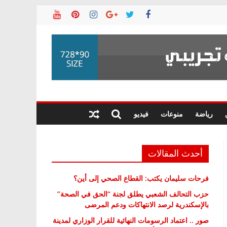
رياضة
منوعات
فيديو
أحدث المقالات
فرحات سليمان يكتب: القطاع الصحي إلى أين؟
حزب التحالف الشعبي يطلق لجنة “الحق في الصحة”
بالإسكندرية لرصد الانتهاكات ودعم المرضى
صور .. اعتماد الرسومات النهائية للقرار الوزاري لمدينة