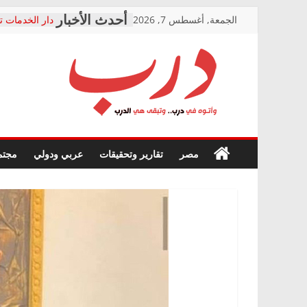
Skip
الجمعة, أغسطس 7, 2026
دار الخدمات ت
to
بعد مؤتمره الص
معاناة أصحاب
content
الشركة المنفذ
فرحات سليمان
درب
أين؟
حزب التحالف 
في الصحة” بال
وأتوه
ودعم المرضى
صور .. اعتماد 
في
مصر
تقارير وتحقيقات
عربي ودولي
مجتم
الوزاري لمدينة
درب..
إنشاء المبنى ا
وتبقى
المجلس القوم
هي
متابعة قضية ا
الدرب
قرينة البراءة 
حق أصيل