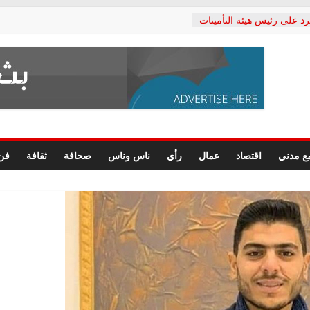
رد على رئيس هيئة التأمينات
حفي: إنكار الأزمة لا ينهي
 المعاشات.. ونطالب بكشف
ة
 يكتب: القطاع الصحي إلى
الشعبي يطلق لجنة “الحق
إسكندرية لرصد الانتهاكات
الرسومات النهائية للقرار
ع مدني
اقتصاد
عمال
رأي
ناس وناس
صحافة
ثقافة
فن
 الصحفيين.. وانتهاء أعمال
لإداري
ي لحقوق الإنسان يعلن
لدكتور محمد زهران.. ويؤكد:
وضمانات المحاكمة العادلة