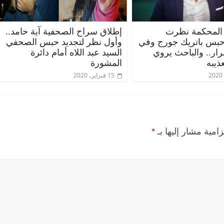
المحكمة نظرت
إطلاق سراح الصحفية آية حامد..
حبس باتريك جورج وفي
وأول نظر لتجديد حبس الصحفي
قرار.. والباحث يروي
السيد عبد اللاه أمام دائرة
ذيبه
المشورة
15 فبراير، 2020
زامية مشار إليها بـ
*