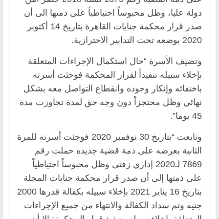
دولة عليا، وظل محبوساً احتياطياً على ذمتها الى أن
صدر قرار محكمة جنايات القاهرة بتاريخ 14 أكتوبر
2020 بوضعه تحت التدابير الاحترازية.
وتضيف الأسرة “حال استكمال الإجراءات المتعلقة
بإخلاء سبيله تنفيذاً لقرار المحكمة فوجئت أسرته
باختفائه وإنكار وجوده وانقطاع التواصل معه بشكل
نهائي وظل محتجزاً دون وجه حق لمدة تجاوزت مدة
45 يوما”.
وتابعت “بتاريخ 30 نوفمبر 2020 فوجئت أسرته للمرة
الثانية بعرضه على ذمة قضية جديده حملت رقم
7869 لـ2020 إداري زفتى وظل محبوساً احتياطياً
على ذمتها إلى أن صدر قرار محكمة جنايات المحلة
بتاريخ 16 يناير 2021 بإخلاء سبيله بكفالة قدرها 2000
جنيه وتم سداد الكفالة والانتهاء من جميع الإجراءات
المتعلقة بإخلاء سبيله وتنفيذ قرار المحكمة: إلا أن