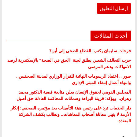
أحدث المقالات
فرحات سليمان يكتب: القطاع الصحي إلى أين؟
حزب التحالف الشعبي يطلق لجنة “الحق في الصحة” بالإسكندرية لرصد
الانتهاكات ودعم المرضى
صور .. اعتماد الرسومات النهائية للقرار الوزاري لمدينة الصحفيين..
وانتهاء أعمال إنشاء المبنى الإداري
المجلس القومي لحقوق الإنسان يعلن متابعة قضية الدكتور محمد
زهران.. ويؤكد: قرينة البراءة وضمانات المحاكمة العادلة حق أصيل
دار الخدمات ترد على رئيس هيئة التأمينات بعد مؤتمره الصحفي: إنكار
الأزمة لا ينهي معاناة أصحاب المعاشات.. ونطالب بكشف الشركة
المنفذة