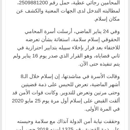
المحامين رجائي عطية، حمل رقم 2509881200،
لمطالبته التدخل لدى الجهات المعنية والكشف عن
مكان إسلام.
وفي 24 يناير الماضي، أرسلت أسرة المحامي
الحقوقي إسلام سلامة، استغاثة بشأن تعرضه
للاختفاء بعد قرار بإخلاء سبيله بتدابير احترازية في
ثاني قضاياه، وهو القرار الذي صدر يوم 16 يناير ولم
يتم تنفيذه حتى الآن.
وقالت الأسرة في مناشدتها، إن إسلام خلال الـ8
أشهر الماضية، تعرض للحبس على ذمة قضيتين
وحتى مرتين وتعرض للتدوير. وكانت قوات الأمن قد
ألقت القبض على إسلام أول مرة يوم 25 مايو 2020
في المرة الأولى.
وحققت نيابة أمن الدولة آنذاك مع سلامة وحبسته
على ذمة القضية رقم 1375 لسنه 2018 حصر أمن