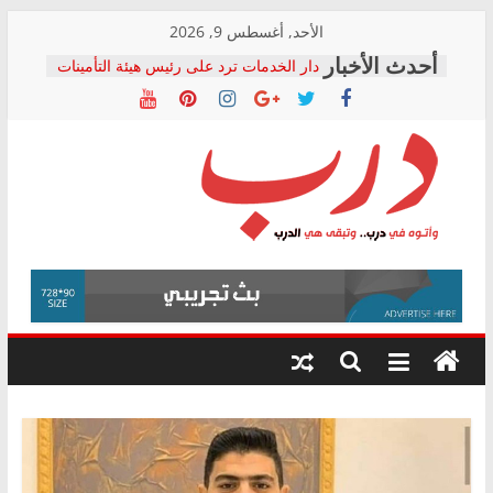
Skip
الأحد, أغسطس 9, 2026
to
دار الخدمات ترد على رئيس هيئة التأمينات
content
بعد مؤتمره الصحفي: إنكار الأزمة لا ينهي
معاناة أصحاب المعاشات.. ونطالب بكشف
الشركة المنفذة
فرحات سليمان يكتب: القطاع الصحي إلى
أين؟
حزب التحالف الشعبي يطلق لجنة “الحق
درب
في الصحة” بالإسكندرية لرصد الانتهاكات
ودعم المرضى
صور .. اعتماد الرسومات النهائية للقرار
وأتوه
الوزاري لمدينة الصحفيين.. وانتهاء أعمال
في
إنشاء المبنى الإداري
درب..
المجلس القومي لحقوق الإنسان يعلن
وتبقى
متابعة قضية الدكتور محمد زهران.. ويؤكد:
هي
قرينة البراءة وضمانات المحاكمة العادلة
حق أصيل
الدرب