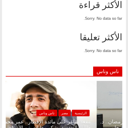
الأكثر قراءة
Sorry. No data so far.
الأكثر تعليقا
Sorry. No data so far.
ناس وناس
ئيسية
مصر
ناس وناس
الرئيسية
 شاغر على الإفطار وبلكونة بلا زينة رمضان.. د.
مقعد شاغر
لخالق فاروق خبير اقتصادي في انتظار حلم
طالب الهن