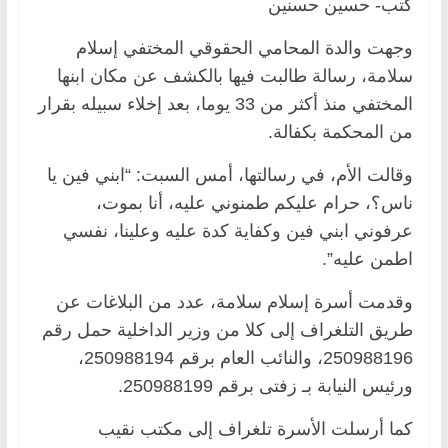
كتب- حسين حسنين
وجهت والدة المحامي الحقوقي المختفي إسلام
سلامة، رسالة طالبت فيها بالكشف عن مكان ابنها
المختفي منذ أكثر من 33 يوما، بعد إخلاء سبيله بقرار
من المحكمة بكفالة.
وقالت الأم، في رسالتها، أمس السبت: “ابني فين يا
ناس؟، حرام عليكم طمنوني عليه، أنا بموت،
عرفوني ابني فين وكفاية كدة عليه وعلينا، نفسي
اطمن عليه”.
وقدمت أسرة إسلام سلامة، عدد من البلاغات عن
طريق التلغراف إلى كلا من وزير الداخلية حمل رقم
250988196، والنائب العام برقم 250988194،
ورئيس النيابة بـ زفتى برقم 250988199.
كما أرسلت الأسرة تلغراف إلى مكتب نقيب