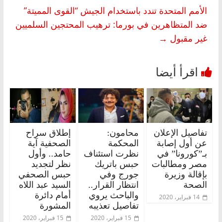
الأمم المتحدة تندد باستخدام الجيش “القوى المميتة”
ضد المتظاهرين في بورما: ترهيب المحتجين السلميين
غير مقبول
→
تفاصيل الإعلان
محامون:
إطلاق سراح
عن أول إصابة
المحكمة
الصحفية آية
بـ”كورونا” في
نظرت استئناف
حامد.. وأول
مصر ومطالبات
حبس باتريك
نظر لتجديد
بإقالة وزيرة
جورج وفي
حبس الصحفي
الصحة
انتظار القرار..
السيد عبد اللاه
والباحث يروي
أمام دائرة
14 فبراير، 2020
تفاصيل تعذيبه
المشورة
15 فبراير، 2020
15 فبراير، 2020