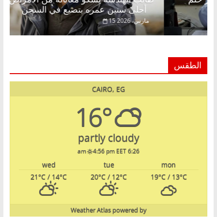
أحلى سنين عمره بتضيع في السجن
ر، 2026
15 مارس، 2026
الطقس
CAIRO, EG
16°
partly cloudy
4:56 pm EET
6:26 am
wed
tue
mon
21
°C
/ 14
°C
20
°C
/ 12
°C
19
°C
/ 13
°C
Weather Atlas
powered by