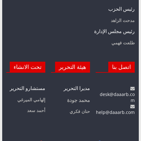
رئيس الحزب
مدحت الزاهد
رئيس مجلس الإدارة
طلعت فهمي
اتصل بنا
هيئة التحرير
تحت الانشاء
مديرا التحرير
مستشارو التحرير
desk@daaarb.co
m
إلهامي الميرغي
محمد جودة
أحمد سعد
حنان فكري
help@daaarb.com