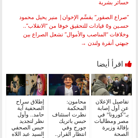
خسائر بشرية
‏”صراع الصقور” يقسِّم الإخوان| منير يحيل محمود
حسـين و٥ قيادات للتحقيق خوفا من “الانقلاب”..
وخلافات “المناصب والأموال” تشعل الصراع ‏بين
‏جبهتي أنقرة ولندن
→
تفاصيل الإعلان
محامون:
إطلاق سراح
عن أول إصابة
المحكمة
الصحفية آية
بـ”كورونا” في
نظرت استئناف
حامد.. وأول
مصر ومطالبات
حبس باتريك
نظر لتجديد
بإقالة وزيرة
جورج وفي
حبس الصحفي
الصحة
انتظار القرار..
السيد عبد اللاه