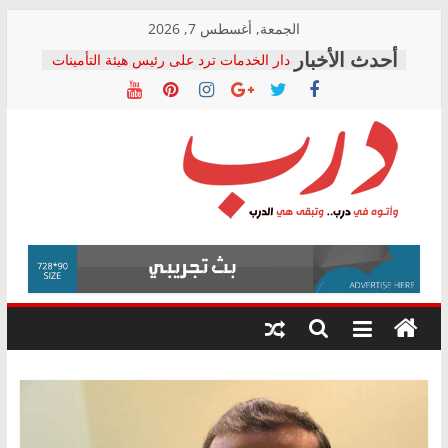
Skip
الجمعة, أغسطس 7, 2026
to
دار الخدمات ترد على رئيس هيئة التأمينات
content
بعد مؤتمره الصحفي: إنكار الأزمة لا ينهي
معاناة أصحاب المعاشات.. ونطالب بكشف
الشركة المنفذة
فرحات سليمان يكتب: القطاع الصحي إلى
أين؟
حزب التحالف الشعبي يطلق لجنة “الحق
درب
في الصحة” بالإسكندرية لرصد الانتهاكات
ودعم المرضى
صور .. اعتماد الرسومات النهائية للقرار
وأتوه
الوزاري لمدينة الصحفيين.. وانتهاء أعمال
في
إنشاء المبنى الإداري
درب..
المجلس القومي لحقوق الإنسان يعلن
وتبقى
متابعة قضية الدكتور محمد زهران.. ويؤكد:
هي
قرينة البراءة وضمانات المحاكمة العادلة
حق أصيل
الدرب