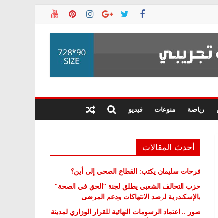
رياضة
منوعات
فيديو
أحدث المقالات
فرحات سليمان يكتب: القطاع الصحي إلى أين؟
حزب التحالف الشعبي يطلق لجنة “الحق في الصحة”
بالإسكندرية لرصد الانتهاكات ودعم المرضى
صور .. اعتماد الرسومات النهائية للقرار الوزاري لمدينة