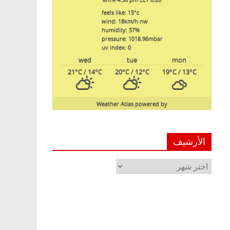
feels like: 15
°c
wind: 18
km/h
nw
humidity: 57
%
pressure: 1018.96
mbar
uv index: 0
wed
tue
mon
21
°C
/ 14
°C
20
°C
/ 12
°C
19
°C
/ 13
°C
Weather Atlas
powered by
الأرشيف
الأرشيف