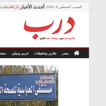
Skip
السبت, أغسطس 8, 2026
دار الخدمات تر
to
بعد مؤتمره الص
معاناة أصحاب
content
الشركة المنفذ
فرحات سليمان
درب
أين؟
حزب التحالف 
في الصحة” بال
وأتوه
ودعم المرضى
صور .. اعتماد 
في
مصر
تقارير وتحقيقات
عربي ودولي
مجتم
الوزاري لمدينة
درب..
إنشاء المبنى ا
وتبقى
المجلس القومي
هي
متابعة قضية ال
الدرب
قرينة البراءة 
حق أصيل