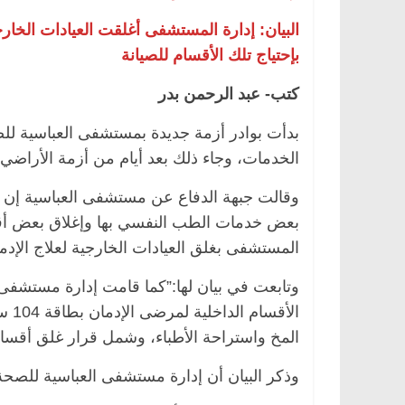
البيان: إدارة المستشفى أغلقت العيادات الخا
بإحتياج تلك الأقسام للصيانة
الرئيسية
مصر
ناس وناس
الرئيسية
مصر
ن
كتب- عبد الرحمن بدر
د. عبدالخالق فاروق.. خبير اقتصادي
في ذكرى رحيله.. د
بدأت بوادر أزمة جديدة بمستشفى العباسية لل
يحتفل بذكرى ميلاده وحيداً على أبواب
قانوني دافع عن قض
السبعين (بروفايل)
للحرية (بروفايل)
الخدمات، وجاء ذلك بعد أيام من أزمة الأراض
26 يناير، 2026
26 يناير، 2026
وقالت جبهة الدفاع عن مستشفى العباسية إن إ
بعض خدمات الطب النفسي بها وإغلاق بعض أق
المستشفى بغلق العيادات الخارجية لعلاج الإد
وتابعت في بيان لها:”كما قامت إدارة مستشفى 
الأق
المخ واستراحة الأطباء، وشمل قرار غلق أقسا
وذكر البيان أن إدارة مستشفى العباسية للصحة ا