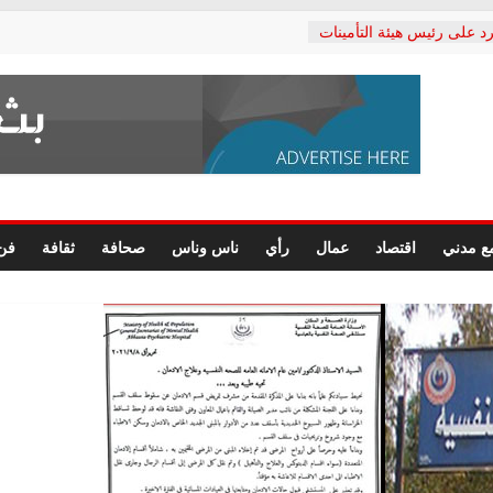
د على رئيس هيئة التأمينات
حفي: إنكار الأزمة لا ينهي
 المعاشات.. ونطالب بكشف
ة
 يكتب: القطاع الصحي إلى
الشعبي يطلق لجنة “الحق
إسكندرية لرصد الانتهاكات
الرسومات النهائية للقرار
ع مدني
اقتصاد
عمال
رأي
ناس وناس
صحافة
ثقافة
فن
 الصحفيين.. وانتهاء أعمال
لإداري
 لحقوق الإنسان يعلن
دكتور محمد زهران.. ويؤكد:
وضمانات المحاكمة العادلة