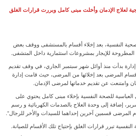
رجية لعلاج الإدمان وأخلت مبنى كامل وبررت قرارات الغلق
الرئيسية
مصر
ناس وناس
اس وناس
مقعد شاغر على مائدة الإفطار.. يحيى
. نور فرحات فقيه
حسين عبدالهادي فارس مقاومة
صحية النفسية، بعد إخلاء أقسام بالمستشفى ووقف بعض
ايا الوطن وانحاز
الخصخصة الذي دافع عن المال العام
(بروفايل)
ي المطروحة للإيجار بمشروعات استثمارية داخل المتشفى.
21 فبراير، 2026
دارة بدأت منذ أوائل شهر سبتمبر الجاري، في وقف تقديم
سام المرضى بعد إخلائها من المرضى، حيث قامت إدارة
مان وامتنعت عن تقديم خدماتها لمرضى الإدمان.
العباسية للصحة النفسية بإخلاء مبنى كامل يحتوي على
سام الداخلية لمرضى الإدمان بطاقة 104 سرير، إضافة إلى وحدة العلاج بالصدمات الكهربائية و رسم
م المرضى قسمين آخرين إحداهما للسيدات والأخر للرجال”.
لنفسية تبرر قرارات الغلق بإحتياج تلك الأقسام للصيانة.