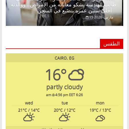
 اقتصادي في انتظار حلم
طالب الهندسة يشكو معاناته 
أحلى سنين عمره بتضيع في السجن
15 مارس، 2026
الطقس
CAIRO, EG
16°
partly cloudy
4:56 pm EET
6:26 am
wed
tue
mon
21
°C
/ 14
°C
20
°C
/ 12
°C
19
°C
/ 13
°C