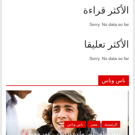
الأكثر قراءة
Sorry. No data so far.
الأكثر تعليقا
Sorry. No data so far.
ناس وناس
ناس
الرئيسية
مصر
ناس وناس
 وبلكونة بلا زينة رمضان.. د.
مقعد شاغر على مائدة الإف