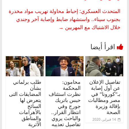
المتحدث العسكري: إحباط محاولة تهريب مواد مخدرة
بجنوب سيناء‎‎.. واستشهاد ضابط وإصابة آخر وجندي
خلال الاشتباك مع المهربين
→
تفاصيل الإعلان
محامون:
طلب برلماني
عن أول إصابة
المحكمة
بشأن
بـ”كورونا” في
نظرت استئناف
المضايقات التى
مصر ومطالبات
حبس باتريك
يتعرض لها
بإقالة وزيرة
جورج وفي
السائح
الصحة
انتظار القرار..
بالأهرامات
والباحث يروي
والمناطق
14 فبراير، 2020
تفاصيل تعذيبه
الأثرية