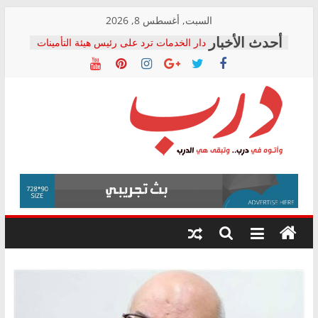
Skip
السبت, أغسطس 8, 2026
to
دار الخدمات ترد على رئيس هيئة التأمينات
content
بعد مؤتمره الصحفي: إنكار الأزمة لا ينهي
معاناة أصحاب المعاشات.. ونطالب بكشف
الشركة المنفذة
فرحات سليمان يكتب: القطاع الصحي إلى
أين؟
حزب التحالف الشعبي يطلق لجنة “الحق
درب
في الصحة” بالإسكندرية لرصد الانتهاكات
ودعم المرضى
صور .. اعتماد الرسومات النهائية للقرار
وأتوه
الوزاري لمدينة الصحفيين.. وانتهاء أعمال
في
إنشاء المبنى الإداري
درب..
المجلس القومي لحقوق الإنسان يعلن
وتبقى
متابعة قضية الدكتور محمد زهران.. ويؤكد:
هي
قرينة البراءة وضمانات المحاكمة العادلة
حق أصيل
الدرب