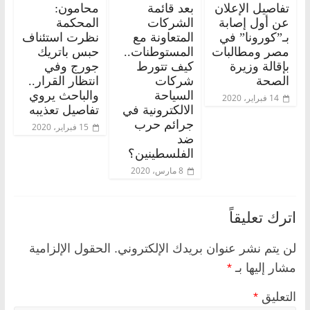
تفاصيل الإعلان
بعد قائمة
محامون:
عن أول إصابة
الشركات
المحكمة
بـ”كورونا” في
المتعاونة مع
نظرت استئناف
مصر ومطالبات
المستوطنات..
حبس باتريك
بإقالة وزيرة
كيف تتورط
جورج وفي
الصحة
شركات
انتظار القرار..
السياحة
والباحث يروي
14 فبراير، 2020
الالكترونية في
تفاصيل تعذيبه
جرائم حرب
15 فبراير، 2020
ضد
الفلسطينين؟
8 مارس، 2020
اترك تعليقاً
لن يتم نشر عنوان بريدك الإلكتروني.
الحقول الإلزامية
مشار إليها بـ
*
التعليق
*