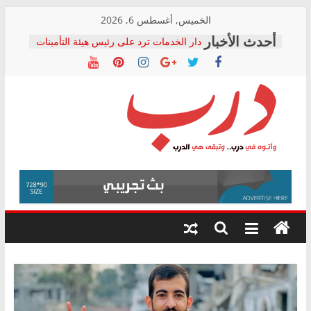
Skip
الخميس, أغسطس 6, 2026
to
دار الخدمات ترد على رئيس هيئة التأمينات
content
بعد مؤتمره الصحفي: إنكار الأزمة لا ينهي
معاناة أصحاب المعاشات.. ونطالب بكشف
الشركة المنفذة
فرحات سليمان يكتب: القطاع الصحي إلى
أين؟
حزب التحالف الشعبي يطلق لجنة “الحق
درب
في الصحة” بالإسكندرية لرصد الانتهاكات
ودعم المرضى
صور .. اعتماد الرسومات النهائية للقرار
وأتوه
الوزاري لمدينة الصحفيين.. وانتهاء أعمال
في
إنشاء المبنى الإداري
درب..
المجلس القومي لحقوق الإنسان يعلن
وتبقى
متابعة قضية الدكتور محمد زهران.. ويؤكد:
هي
قرينة البراءة وضمانات المحاكمة العادلة
حق أصيل
الدرب