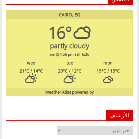
CAIRO, EG
16°
partly cloudy
4:56 pm EET
6:26 am
wed
tue
mon
21
°C
/ 14
°C
20
°C
/ 12
°C
19
°C
/ 13
°C
Weather Atlas
powered by
الأرشيف
الأرشيف