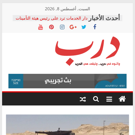
Skip
السبت, أغسطس 8, 2026
to
دار الخدمات ترد على رئيس هيئة التأمينات
content
بعد مؤتمره الصحفي: إنكار الأزمة لا ينهي
معاناة أصحاب المعاشات.. ونطالب بكشف
الشركة المنفذة
فرحات سليمان يكتب: القطاع الصحي إلى
أين؟
حزب التحالف الشعبي يطلق لجنة “الحق
درب
في الصحة” بالإسكندرية لرصد الانتهاكات
ودعم المرضى
صور .. اعتماد الرسومات النهائية للقرار
وأتوه
الوزاري لمدينة الصحفيين.. وانتهاء أعمال
في
إنشاء المبنى الإداري
درب..
المجلس القومي لحقوق الإنسان يعلن
وتبقى
متابعة قضية الدكتور محمد زهران.. ويؤكد:
هي
قرينة البراءة وضمانات المحاكمة العادلة
حق أصيل
الدرب