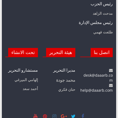
رئيس الحزب
مدحت الزاهد
رئيس مجلس الإدارة
طلعت فهمي
اتصل بنا
هيئة التحرير
تحت الانشاء
مديرا التحرير
مستشارو التحرير
desk@daaarb.co
m
إلهامي الميرغي
محمد جودة
أحمد سعد
حنان فكري
help@daaarb.com