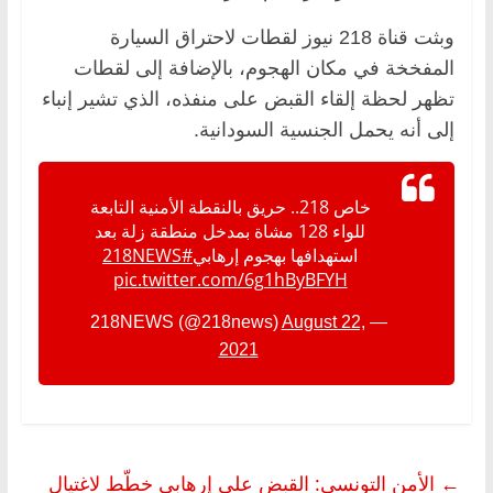
وبثت قناة 218 نيوز لقطات لاحتراق السيارة
المفخخة في مكان الهجوم، بالإضافة إلى لقطات
تظهر لحظة إلقاء القبض على منفذه، الذي تشير إنباء
إلى أنه يحمل الجنسية السودانية.
خاص 218.. حريق بالنقطة الأمنية التابعة
للواء 128 مشاة بمدخل منطقة زلة بعد
استهدافها بهجوم إرهابي
#218NEWS
pic.twitter.com/6g1hByBFYH
August 22,
— 218NEWS (@218news)
2021
←
الأمن التونسي: القبض على إرهابي خطّط لاغتيال