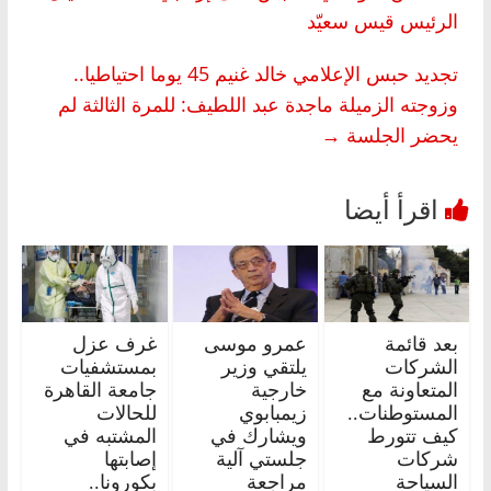
الرئيس قيس سعيّد
تجديد حبس الإعلامي خالد غنيم 45 يوما احتياطيا..
وزوجته الزميلة ماجدة عبد اللطيف: للمرة الثالثة لم
يحضر الجلسة
→
بعد قائمة
عمرو موسى
غرف عزل
الشركات
يلتقي وزير
بمستشفيات
المتعاونة مع
خارجية
جامعة القاهرة
المستوطنات..
زيمبابوي
للحالات
كيف تتورط
ويشارك في
المشتبه في
شركات
جلستي آلية
إصابتها
السياحة
مراجعة
بكورونا..