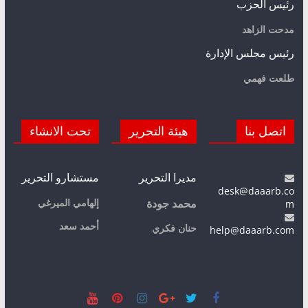
رئيس الحزب
مدحت الزاهد
رئيس مجلس الإدارة
طلعت فهمي
اتصل بنا
هيئة التحرير
تحت الانشاء
مديرا التحرير
مستشارو التحرير
desk@daaarb.co
m
إلهامي الميرغي
محمد جودة
أحمد سعد
حنان فكري
help@daaarb.com