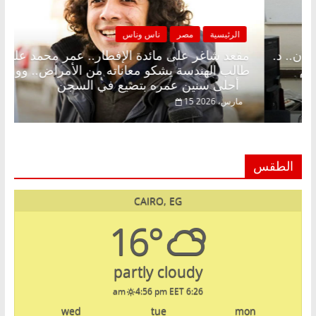
مصر
ناس وناس
الرئيسية
مصر
على الإفطار وبلكونة بلا زينة رمضان.. د.
مقعد شاغر على 
 فاروق خبير اقتصادي في انتظار حلم
طالب الهندسة يش
أحلى سنين عمره بتضيع في السجن
15 مارس، 2026
الطقس
CAIRO, EG
16°
partly cloudy
4:56 pm EET
6:26 am
wed
tue
mon