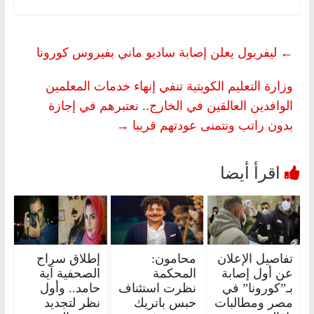
←
ليفربول يعلن إصابة ساديو ماني بفيروس كورونا
وزارة التعليم الكويتية تنفي إنهاء خدمات المعلمين
الوافدين العالقين في الخارج.. نعتبرهم في إجازة
بدون راتب ونتمنى عودتهم قريبا
→
تفاصيل الإعلان
محامون:
إطلاق سراح
عن أول إصابة
المحكمة
الصحفية آية
بـ”كورونا” في
نظرت استئناف
حامد.. وأول
مصر ومطالبات
حبس باتريك
نظر لتجديد