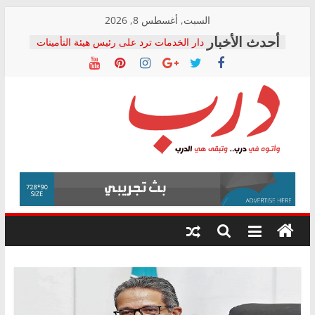
Skip
السبت, أغسطس 8, 2026
to
دار الخدمات ترد على رئيس هيئة التأمينات
content
بعد مؤتمره الصحفي: إنكار الأزمة لا ينهي
معاناة أصحاب المعاشات.. ونطالب بكشف
الشركة المنفذة
فرحات سليمان يكتب: القطاع الصحي إلى
أين؟
حزب التحالف الشعبي يطلق لجنة “الحق
درب
في الصحة” بالإسكندرية لرصد الانتهاكات
ودعم المرضى
صور .. اعتماد الرسومات النهائية للقرار
وأتوه
الوزاري لمدينة الصحفيين.. وانتهاء أعمال
في
إنشاء المبنى الإداري
درب..
المجلس القومي لحقوق الإنسان يعلن
وتبقى
متابعة قضية الدكتور محمد زهران.. ويؤكد:
هي
قرينة البراءة وضمانات المحاكمة العادلة
حق أصيل
الدرب