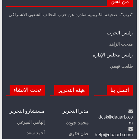
من نحن
"درب".. صحيفة الكترونية صادرة عن حزب التحالف الشعبي الاشتراكي
رئيس الحزب
مدحت الزاهد
رئيس مجلس الإدارة
طلعت فهمي
اتصل بنا
هيئة التحرير
تحت الانشاء
مديرا التحرير
مستشارو التحرير
desk@daaarb.co
m
إلهامي الميرغي
محمد جودة
أحمد سعد
حنان فكري
help@daaarb.com