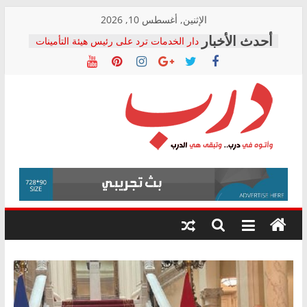
Skip
الإثنين, أغسطس 10, 2026
to
دار الخدمات ترد على رئيس هيئة التأمينات
content
بعد مؤتمره الصحفي: إنكار الأزمة لا ينهي
معاناة أصحاب المعاشات.. ونطالب بكشف
الشركة المنفذة
فرحات سليمان يكتب: القطاع الصحي إلى
أين؟
حزب التحالف الشعبي يطلق لجنة “الحق
درب
في الصحة” بالإسكندرية لرصد الانتهاكات
ودعم المرضى
صور .. اعتماد الرسومات النهائية للقرار
وأتوه
الوزاري لمدينة الصحفيين.. وانتهاء أعمال
في
إنشاء المبنى الإداري
درب..
المجلس القومي لحقوق الإنسان يعلن
وتبقى
متابعة قضية الدكتور محمد زهران.. ويؤكد:
هي
قرينة البراءة وضمانات المحاكمة العادلة
حق أصيل
الدرب