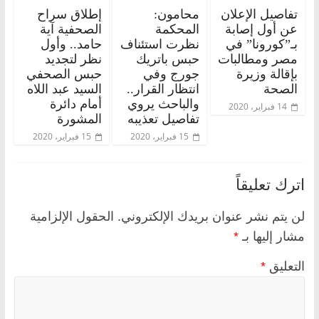
تفاصيل الإعلان
محامون:
إطلاق سراح
عن أول إصابة
المحكمة
الصحفية آية
بـ”كورونا” في
نظرت استئناف
حامد.. وأول
مصر ومطالبات
حبس باتريك
نظر لتجديد
بإقالة وزيرة
جورج وفي
حبس الصحفي
الصحة
انتظار القرار..
السيد عبد اللاه
والباحث يروي
أمام دائرة
14 فبراير، 2020
تفاصيل تعذيبه
المشورة
15 فبراير، 2020
15 فبراير، 2020
اترك تعليقاً
لن يتم نشر عنوان بريدك الإلكتروني.
الحقول الإلزامية
مشار إليها بـ
*
التعليق
*