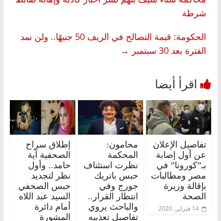
شرطة
الحكومة: قيمة التصالح في الريف 50 جنيهًا.. ولن نمد
الفترة بعد 30 سبتمبر
→
تفاصيل الإعلان
محامون:
إطلاق سراح
عن أول إصابة
المحكمة
الصحفية آية
بـ”كورونا” في
نظرت استئناف
حامد.. وأول
مصر ومطالبات
حبس باتريك
نظر لتجديد
بإقالة وزيرة
جورج وفي
حبس الصحفي
الصحة
انتظار القرار..
السيد عبد اللاه
والباحث يروي
أمام دائرة
14 فبراير، 2020
تفاصيل تعذيبه
المشورة