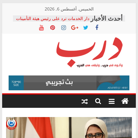
Skip
الخميس, أغسطس 6, 2026
to
دار الخدمات ترد على رئيس هيئة التأمينات
content
بعد مؤتمره الصحفي: إنكار الأزمة لا ينهي
معاناة أصحاب المعاشات.. ونطالب بكشف
الشركة المنفذة
فرحات سليمان يكتب: القطاع الصحي إلى
أين؟
حزب التحالف الشعبي يطلق لجنة “الحق
درب
في الصحة” بالإسكندرية لرصد الانتهاكات
ودعم المرضى
صور .. اعتماد الرسومات النهائية للقرار
وأتوه
الوزاري لمدينة الصحفيين.. وانتهاء أعمال
في
إنشاء المبنى الإداري
درب..
المجلس القومي لحقوق الإنسان يعلن
وتبقى
متابعة قضية الدكتور محمد زهران.. ويؤكد:
هي
قرينة البراءة وضمانات المحاكمة العادلة
حق أصيل
الدرب