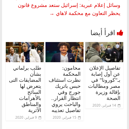
وسائل إعلام عبرية: إسرائيل ستعد مشروع قانون
يحظر التعاون مع محكمة لاهاي
→
تفاصيل الإعلان
محامون:
طلب برلماني
عن أول إصابة
المحكمة
بشأن
بـ”كورونا” في
نظرت استئناف
المضايقات التى
مصر ومطالبات
حبس باتريك
يتعرض لها
بإقالة وزيرة
جورج وفي
السائح
الصحة
انتظار القرار..
بالأهرامات
والباحث يروي
والمناطق
14 فبراير، 2020
تفاصيل تعذيبه
الأثرية
15 فبراير، 2020
9 فبراير، 2020