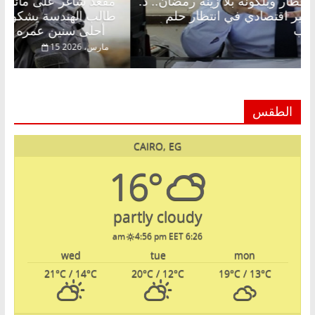
مقعد شاغر على الإفطار وبلكونة بلا زينة رمضان.. د.
مقع
عبدالخالق فاروق خبير اقتصادي في انتظار حلم
طال
الحرية ولمة الحبايب
أحلى سنين عمره بتضيع في السجن
22 فبراير، 2026
15 
الطقس
CAIRO, EG
16°
partly cloudy
4:56 pm EET
6:26 am
wed
tue
mon
21
°C
/ 14
°C
20
°C
/ 12
°C
19
°C
/ 13
°C