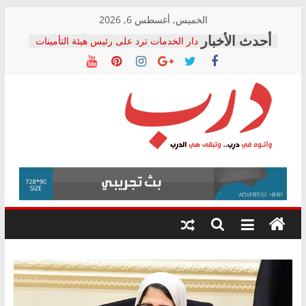
Skip
الخميس, أغسطس 6, 2026
to
دار الخدمات ترد على رئيس هيئة التأمينات
content
بعد مؤتمره الصحفي: إنكار الأزمة لا ينهي
معاناة أصحاب المعاشات.. ونطالب بكشف
الشركة المنفذة
فرحات سليمان يكتب: القطاع الصحي إلى
أين؟
حزب التحالف الشعبي يطلق لجنة “الحق
درب
في الصحة” بالإسكندرية لرصد الانتهاكات
ودعم المرضى
صور .. اعتماد الرسومات النهائية للقرار
وأتوه
الوزاري لمدينة الصحفيين.. وانتهاء أعمال
في
إنشاء المبنى الإداري
درب..
المجلس القومي لحقوق الإنسان يعلن
وتبقى
متابعة قضية الدكتور محمد زهران.. ويؤكد:
هي
قرينة البراءة وضمانات المحاكمة العادلة
حق أصيل
الدرب