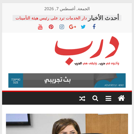
Skip
الجمعة, أغسطس 7, 2026
to
دار الخدمات ترد على رئيس هيئة التأمينات
content
بعد مؤتمره الصحفي: إنكار الأزمة لا ينهي
معاناة أصحاب المعاشات.. ونطالب بكشف
الشركة المنفذة
فرحات سليمان يكتب: القطاع الصحي إلى
أين؟
حزب التحالف الشعبي يطلق لجنة “الحق
درب
في الصحة” بالإسكندرية لرصد الانتهاكات
ودعم المرضى
صور .. اعتماد الرسومات النهائية للقرار
وأتوه
الوزاري لمدينة الصحفيين.. وانتهاء أعمال
في
إنشاء المبنى الإداري
درب..
المجلس القومي لحقوق الإنسان يعلن
وتبقى
متابعة قضية الدكتور محمد زهران.. ويؤكد:
هي
قرينة البراءة وضمانات المحاكمة العادلة
حق أصيل
الدرب