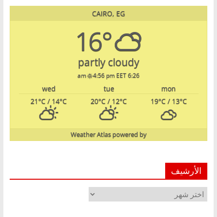
CAIRO, EG
16°
partly cloudy
4:56 pm EET
6:26 am
wed
tue
mon
21
°C
/ 14
°C
20
°C
/ 12
°C
19
°C
/ 13
°C
Weather Atlas
powered by
الأرشيف
الأرشيف