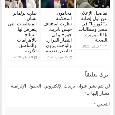
تفاصيل الإعلان
محامون:
طلب برلماني
عن أول إصابة
المحكمة
بشأن
بـ”كورونا” في
نظرت استئناف
المضايقات التى
مصر ومطالبات
حبس باتريك
يتعرض لها
بإقالة وزيرة
جورج وفي
السائح
الصحة
انتظار القرار..
بالأهرامات
والباحث يروي
والمناطق
14 فبراير، 2020
تفاصيل تعذيبه
الأثرية
15 فبراير، 2020
9 فبراير، 2020
اترك تعليقاً
لن يتم نشر عنوان بريدك الإلكتروني.
الحقول الإلزامية
مشار إليها بـ
*
التعليق
*