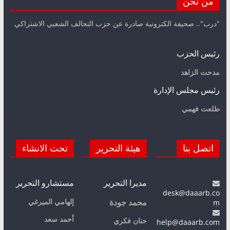
من نحن
"درب".. صحيفة الكترونية صادرة عن حزب التحالف الشعبي الاشتراكي
رئيس الحزب
مدحت الزاهد
رئيس مجلس الإدارة
طلعت فهمي
اتصل بنا
هيئة التحرير
تحت الانشاء
مديرا التحرير
مستشارو التحرير
desk@daaarb.co
m
إلهامي الميرغي
محمد جودة
أحمد سعد
حنان فكري
help@daaarb.com