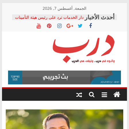
Skip
الجمعة, أغسطس 7, 2026
to
دار الخدمات ترد على رئيس هيئة التأمينات
content
بعد مؤتمره الصحفي: إنكار الأزمة لا ينهي
معاناة أصحاب المعاشات.. ونطالب بكشف
الشركة المنفذة
فرحات سليمان يكتب: القطاع الصحي إلى
أين؟
حزب التحالف الشعبي يطلق لجنة “الحق
درب
في الصحة” بالإسكندرية لرصد الانتهاكات
ودعم المرضى
صور .. اعتماد الرسومات النهائية للقرار
وأتوه
الوزاري لمدينة الصحفيين.. وانتهاء أعمال
في
إنشاء المبنى الإداري
درب..
المجلس القومي لحقوق الإنسان يعلن
وتبقى
متابعة قضية الدكتور محمد زهران.. ويؤكد:
هي
قرينة البراءة وضمانات المحاكمة العادلة
حق أصيل
الدرب