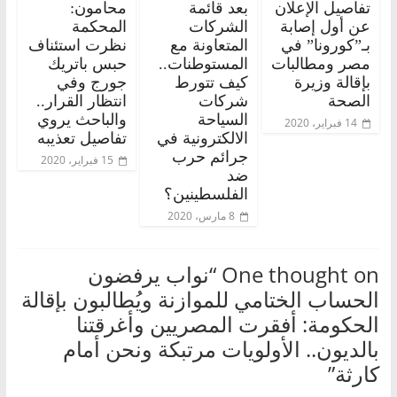
تفاصيل الإعلان
بعد قائمة
محامون:
عن أول إصابة
الشركات
المحكمة
بـ”كورونا” في
المتعاونة مع
نظرت استئناف
مصر ومطالبات
المستوطنات..
حبس باتريك
بإقالة وزيرة
كيف تتورط
جورج وفي
الصحة
شركات
انتظار القرار..
السياحة
والباحث يروي
14 فبراير، 2020
الالكترونية في
تفاصيل تعذيبه
جرائم حرب
15 فبراير، 2020
ضد
الفلسطينين؟
8 مارس، 2020
One thought on “
نواب يرفضون
الحساب الختامي للموازنة ويُطالبون بإقالة
الحكومة: أفقرت المصريين وأغرقتنا
بالديون.. الأولويات مرتبكة ونحن أمام
كارثة
”