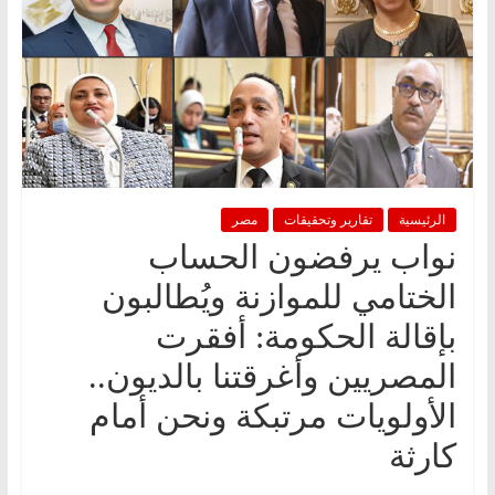
الرئيسية
تقارير وتحقيقات
مصر
نواب يرفضون الحساب
الختامي للموازنة ويُطالبون
بإقالة الحكومة: أفقرت
المصريين وأغرقتنا بالديون..
الأولويات مرتبكة ونحن أمام
كارثة