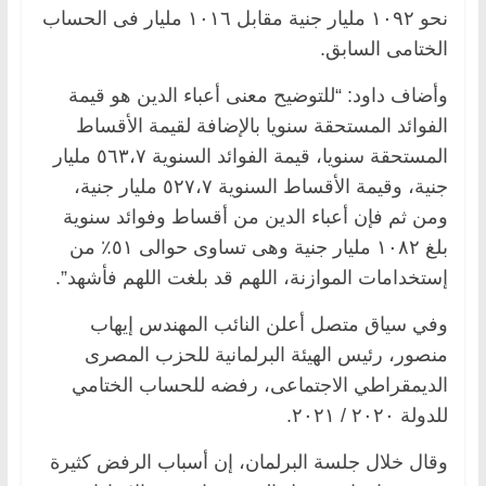
نحو ١٠٩٢ مليار جنية مقابل ١٠١٦ مليار فى الحساب
الختامى السابق.
وأضاف داود: “للتوضيح معنى أعباء الدين هو قيمة
الفوائد المستحقة سنويا بالإضافة لقيمة الأقساط
المستحقة سنويا، قيمة الفوائد السنوية ٥٦٣،٧ مليار
جنية، وقيمة الأقساط السنوية ٥٢٧،٧ مليار جنية،
ومن ثم فإن أعباء الدين من أقساط وفوائد سنوية
بلغ ١٠٨٢ مليار جنية وهى تساوى حوالى ٥١٪ من
إستخدامات الموازنة، اللهم قد بلغت اللهم فأشهد”.
وفي سياق متصل أعلن النائب المهندس إيهاب
منصور، رئيس الهيئة البرلمانية للحزب المصرى
الديمقراطي الاجتماعى، رفضه للحساب الختامي
للدولة ٢٠٢٠ / ٢٠٢١.
وقال خلال جلسة البرلمان، إن أسباب الرفض كثيرة