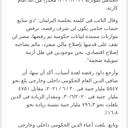
كارثة.
وقال النائب في كلمته بجلسة البرلمان: “دي سابع
حساب ختامي يكون لي شرف رفضه، نرفض
موازنات مسندة لبيانات حكومية تم رفضها، مصر لن
تقف على قدميها بإصلاح مالي منفرد، مالم يصاحبه
إصلاح اقتصادي، نحن موجودين في ظل أزمة
تمويلية ضخمة”.
وأرجع داود رفضه لعدة أسباب، أكد أن منها، أن
صافى الدين العام الحكومى داخلى وخارجى بلغ نحو
٥٥٤٧ مليار جنية فى ٣٠ / ٦ / ٢٠٢١، مقابل ٤٧٥١
مليار جنية فى ٣٠/٦/٢٠٢٠، ومقدار الزيادة فى الدين
بلغلت نحو ٧٩٦،٣ مليار جنية بنسبة زيادة نحو
١٦،٨٪.
وتابع: بلغت أعباء الدين الحكومى داخلى وخارجى