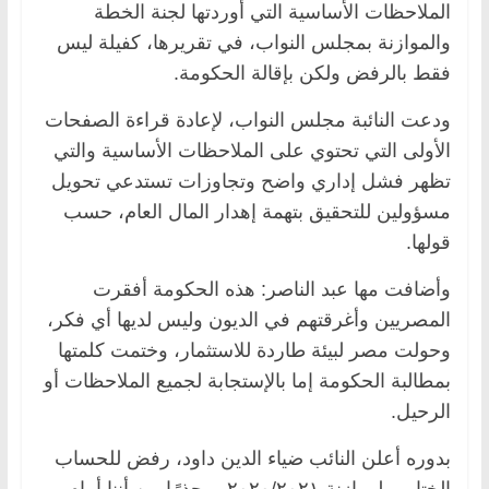
الملاحظات الأساسية التي أوردتها لجنة الخطة
والموازنة بمجلس النواب، في تقريرها، كفيلة ليس
فقط بالرفض ولكن بإقالة الحكومة.
ودعت النائبة مجلس النواب، لإعادة قراءة الصفحات
الأولى التي تحتوي على الملاحظات الأساسية والتي
تظهر فشل إداري واضح وتجاوزات تستدعي تحويل
مسؤولين للتحقيق بتهمة إهدار المال العام، حسب
قولها.
وأضافت مها عبد الناصر: هذه الحكومة أفقرت
المصريين وأغرقتهم في الديون وليس لديها أي فكر،
وحولت مصر لبيئة طاردة للاستثمار، ‏وختمت كلمتها
بمطالبة الحكومة إما بالإستجابة لجميع الملاحظات أو
الرحيل.
بدوره أعلن النائب ضياء الدين داود، رفض للحساب
الختامي لموازنة ٢٠٢٠/٢٠٢١، محذرًا من أننا أمام