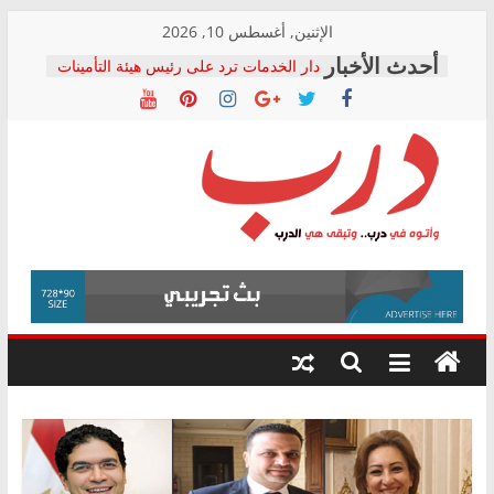
Skip
الإثنين, أغسطس 10, 2026
to
دار الخدمات ترد على رئيس هيئة التأمينات
content
بعد مؤتمره الصحفي: إنكار الأزمة لا ينهي
معاناة أصحاب المعاشات.. ونطالب بكشف
الشركة المنفذة
فرحات سليمان يكتب: القطاع الصحي إلى
أين؟
حزب التحالف الشعبي يطلق لجنة “الحق
درب
في الصحة” بالإسكندرية لرصد الانتهاكات
ودعم المرضى
صور .. اعتماد الرسومات النهائية للقرار
وأتوه
الوزاري لمدينة الصحفيين.. وانتهاء أعمال
في
إنشاء المبنى الإداري
درب..
المجلس القومي لحقوق الإنسان يعلن
وتبقى
متابعة قضية الدكتور محمد زهران.. ويؤكد:
هي
قرينة البراءة وضمانات المحاكمة العادلة
حق أصيل
الدرب