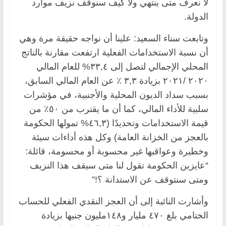
لا نعرف متى ينتهي ولا كيف سنوقف نزيف موارد
الدولة.
وتابعت سناء السعيد: علينا أن نواجه حقيقة مرة وهي
أن نسبة الاستخدامات الفعلية ارتفعت مقارنة بالناتج
المحلي الإجمالي لتصل إلى ٣٣,٤% للعام المالي
٢٠٢٠ /٢٠٢١ بزيادة ٣,٣ ٪ عن العام المالي السابق،
بسبب سداد الديون المحلية والأجنبية، في مؤشرات
سلبية للأداء المالي، كما أن ما يقترب من ٥٠٪ من
قيمة الاستخدامات وتحديدًا (٤٦,٣% تمولها الحكومة
بالعجز من الخزانة العامة) وكل هذه أداءات سيئة
وخطيرة وعواقبها غير محسوبة أو محسومة، قائلة:
“عايزين الحكومة تقول لنا متى سيقف هذا النزيف
ومتى سنتوقف عن الاستدانة ؟!”
وأشارت النائبة إلى أن العجز النقدي الفعلي للحساب
الختامي بلغ ٤٧٠ مليار و١٤٨مليون جنيها بزيادة