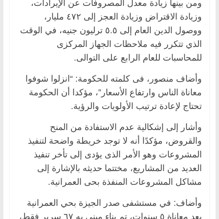
ومن بينها زيادة معدل المصروفات عن الإيرادات،
وزيادة الاقتراض وزيادة العجز إلى ٤٧٢ مليار،
ووصول الدين العام إلى ٥.٥ ترليون جنيه، في الوقت
الذي تتكرر فيه ملاحظات الجهاز المركزى
للمحاسبات للعام الرابع على التوالى.
وأضاف منصور، فى كلمته للحكومة: “انزلوا شوفوا
معاناة الناس وارتفاع الأسعار”، مؤكدا أن الحكومة
تحتاج لإعادة ترتيب الأولويات والرؤية.
وأشار إلى إشكالية عدم الاستفادة من المنح
والقروض، مؤكدًا أنه لا توجد خريطة واضحة لتنفيذ
المشروعات وهو الأمر الذى يؤدى إلى تأخر تنفيذ
العديد من المشاريع، مختتما حديثه بالإشارة إلى
مشاكل المشروعات المنفذة بحى العمرانية.
وأضاف: في مستشفى صدر الجيزة بحي العمرانية
بعد معاناة ٥ سنوات، تم بناء مبنى به ٦٧ سرير فقط،