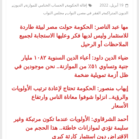
,
,
,
19 أبريل، 2022
إقالة الحكومة
الحساب الختامي للموازنة
الديون
,
,
,
الديون المتراكمة
الفقر في مصر
النواب
مجلس النواب
مها عبد الناصر: الحكومة حولت مصر لبيئة طاردة
للاستثمار وليس لديها فكر وعليها الاستجابة لجميع
الملاحظات أو الرحيل
ضياء الدين داود: أعباء الدين السنوية ١٠٨٢ مليار
جنية وتساوي ٥١٪ من الموازنة.. نحن موجودين في
ظل أزمة تمويلية ضخمة
إيهاب منصور: الحكومة تحتاج لإعادة ترتيب الأولويات
والرؤية.. انزلوا شوفوا معاناة الناس وارتفاع
الأسعار
أحمد الشرقاوي: الأولويات عندما تكون مرتبكة وغير
سليمة تؤدي لموازانات خاطئة.. هذا الحجم من
الاقتراض دون استثمار كارثة كبرى