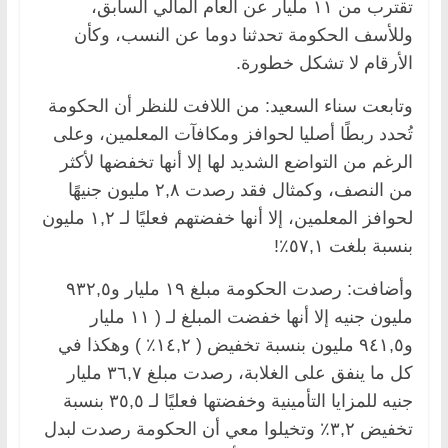
تقترب من ١١ مليار عن العام المالي السابق،
وللأسف الحكومة تحدثنا دوما عن النسب، وكأن
الأرقام لا تشكل خطورة.
وتابعت سناء السعيد: من اللافت للنظر أن الحكومة
تُحدد ربطًا أصليا لحوافز ومكافآت المعلمين، وعلى
الرغم من التواضع الشديد لها إلا أنها تخفضها لأكثر
من النصف، وكمثال فقد رصدت ٢,٨ مليون جنيهًا
لحوافز المعلمين، إلا أنها خفضتهم فعليًا لـ ١,٢ مليون
بنسبة بلغت ٥٧,١٪!
وأضافت: رصدت الحكومة مبلغ ١٩ مليار و٩٣٢,٥
مليون جنيه إلا أنها خفضت المبلغ لـ ( ١١ مليار
و٩٤١,٥ مليون بنسبة تخفيض ( ١٤,٢٪ ) وهكذا في
كل ما ينفق على الغلابة، رصدت مبلغ ٣٦,٧ مليار
جنيه للمزايا التأمينية وخفضتها فعليًا لـ ٣٥,٥ بنسبة
تخفيض ٣,٢٪ وتخيلوا معي أن الحكومة رصدت لبدل