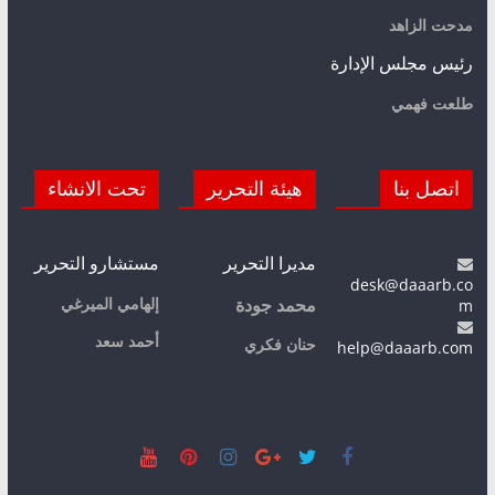
مدحت الزاهد
رئيس مجلس الإدارة
طلعت فهمي
اتصل بنا
هيئة التحرير
تحت الانشاء
مديرا التحرير
مستشارو التحرير
desk@daaarb.co
m
إلهامي الميرغي
محمد جودة
أحمد سعد
حنان فكري
help@daaarb.com