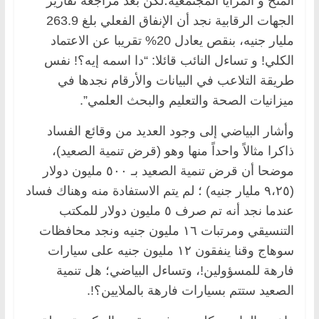
المنح و المزايا المجتمعية؛لكن بعد مراجعة تقارير
الجهات الرقابية نجد أن الإنفاق الفعلي بلغ 263.9
مليار جنيه، بنقص يعادل 20% تقريبا عن الاعتماد
الكلي! و تساءل النائب قائلا: “دا اسمه إيه؟! نفس
طريقة التلاعب في البيانات والأرقام نجدها في
ميزانيات الصحة والتعليم والبحث العلمي”.
وأشار البياضي إلى وجود العديد من وقائع الفساد
ذاكرا مثالاً واحداً منها وهو (قرض تنمية الصعيد)،
موضحا أن قرض تنمية الصعيد بـ ٥٠٠ مليون دولار
(٩،٢٥ مليار جنيه) ؛ لم يتم الاستفادة منه وهناك فساد
عندما نجد أنه تم صرف ٥ مليون دولار للمكتب
التنسيقي ومرتبات ١٦ مليون جنيه ونجد محافظات
سوهاج وقنا ينفقون ١٢ مليون جنيه على سيارات
فارهة للمسؤولين!، وتساءل البياضي؛ هل تنمية
الصعيد ستتم بسيارات فارهة بالملايين؟!.