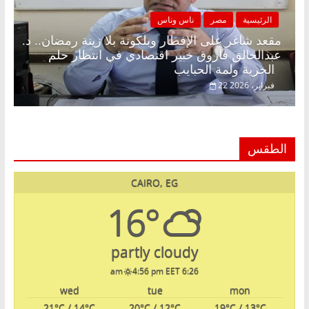
الرئيسية
مصر
ناس وناس
مقعد شاغر على الإفطار وبلكونة بلا زينة رمضان.. د.
عبدالخالق فاروق خبير اقتصادي في انتظار حلم
الحرية ولمة الحبايب
22 فبراير، 2026
الطقس
CAIRO, EG
16°
partly cloudy
4:56 pm EET
6:26 am
wed
tue
mon
21
°C
/ 14
°C
20
°C
/ 12
°C
19
°C
/ 13
°C