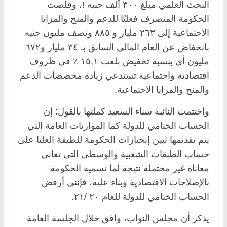
البحث العلمي مبلغ ٣٠٠ ألف جنيه !، وقلصت
الحكومة المنصرف فعليًا للدعم والمنح والمزايا
الاجتماعية إلى ٢٦٣ مليار و ٨٨٥ ونصف مليون جنيه
بانخفاض عن العام المالي السابق بـ ٣٤ مليار و٦٧٢
مليون أي بنسبة تخفيض بلغت ١٥,١ ٪ في ظروف
اقتصادية واجتماعية تستدعي زيادة مخصصات الدعم
والمنح والمزايا الاحتماعية.
واختتمت النائبة سناء السعيد كملتها بالقول: إن
الحساب الختامي للدولة كما الموازنات العامة التي
يتم تقديمها تبين إنحيازات الحكومة للطبقة العليا على
حساب الطبقات الشعبية والوسطى التي تعاني
معاناة غير محتملة نتيجة لما تسميه الحكومة
بالإصلاحات الاقتصادية وبناء عليه، فإنني أرفض
الحساب الختامي للدولة للعام ٢٠ /٢١.
يذكر أن مجلس النواب، وافق خلال الجلسة العامة