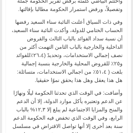
واختتم البياضي كلمته برفض تقرير الحكومة جملة
وتفصيلاً، ورفض استمرار الحكومة مطالبا بإقالتها.
وفي ذات السياق أعلنت النائبة سناء السعيد رفضها
الحساب الختامي للدولة، وأكدت النائبة سناء السعيد،
أن نسبة سداد الفوائد بالباب الثالث والقروض
الداخلية والخارجية بالباب الثامن التهمت أكثر من
نصف إجمالي الاستخدامات، وتحديدً (٢٦،٤٪للفوائد
و٢٥٪ للقروض المحلية والخارجية بنسبة إجمالية
بلغت ( ٥١،٤٪ من اجمالي الاستخدامات، متسائلة:
هل هذا يعقل وهل هذا يحقق نموًا حقيقيا.
وأضافت: في الوقت الذي تحدثنا الحكومة ليلًا ونهارًا
عن الدعم وتعتبره يأكل موارد الدولة، إلا أن الدعم
والمنح والمزايا الاجتماعية لم يبلغ إلا ١٢,٣% بالباب
الرابع، وفي الوقت الذي تخفض فيه الحكومة الدعم
سنة بعد أخرى إلا أنها تواصل الاقتراض في مسلسل