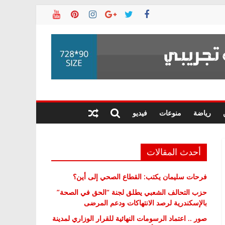
رياضة
منوعات
فيديو
أحدث المقالات
فرحات سليمان يكتب: القطاع الصحي إلى أين؟
حزب التحالف الشعبي يطلق لجنة “الحق في الصحة”
بالإسكندرية لرصد الانتهاكات ودعم المرضى
صور .. اعتماد الرسومات النهائية للقرار الوزاري لمدينة