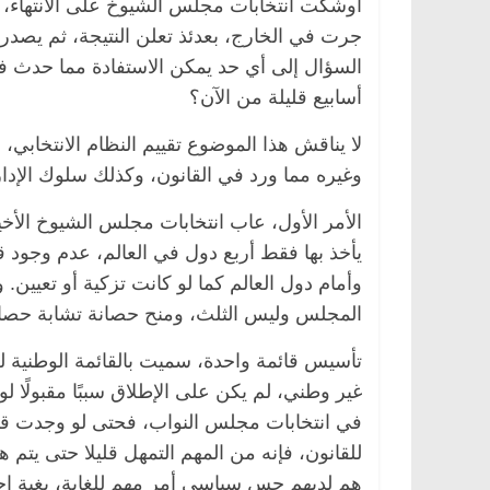
أوشكت انتخابات مجلس الشيوخ على الانتهاء، ف
السؤال إلى أي حد يمكن الاستفادة مما حدث في
أسابيع قليلة من الآن؟
لا يناقش هذا الموضوع تقييم النظام الانتخابي، 
وغيره مما ورد في القانون، وكذلك سلوك الإدارة ا
الأمر الأول، عاب انتخابات مجلس الشيوخ الأخير
الرئيسية
مصر
ناس وناس
الرئيسية
مصر
ن
يأخذ بها فقط أربع دول في العالم، عدم وجود قوا
د. عبدالخالق فاروق.. خبير اقتصادي
في ذكرى رحيله.. 
وأمام دول العالم كما لو كانت تزكية أو تعيين. 
يحتفل بذكرى ميلاده وحيداً على أبواب
قانوني دافع عن قض
المجلس وليس الثلث، ومنح حصانة تشابة حصانة نواب مجلس النواب
السبعين (بروفايل)
للحرية (بروفايل)
26 يناير، 2026
26 يناير، 2026
تأسيس قائمة واحدة، سميت بالقائمة الوطنية للإ
غير وطني، لم يكن على الإطلاق سببًا مقبولًا ل
في انتخابات مجلس النواب، فحتى لو وجدت قوا
للقانون، فإنه من المهم التمهل قليلا حتى يتم هذ
هم لديهم حس سياسي أمر مهم للغاية، بغية إجراء