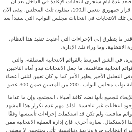
بعد عدة أيام ستجرى انتخابات الإعادة في الداخل بعد أن
جرت في الخارج، بعدئذ تعلن النتيجة، ثم يصدر قرار جمهوري بتعيين الـ100، يمثلون ثلث المجلس. يبقى الآن
 تلك الانتخابات في انتخابات مجلس النواب، التي ستبدأ بعد
قدر ما يتطرق إلى الإجراءات التي أعقبت تنفيذ هذا النظام،
لانتخابية، وما وراء تلك الإدارة.
ة، في الشق المرتبط بالقوائم الانتخابية المطلقة، والتي
الرئيسية
مصر
ناس وناس
اس وناس
ئم انتخابية متنافسة، ما جعل الانتخابات تبدو أمام الناخبين
مقعد شاغر على مائدة الإفطار.. يحيى
د. نور فرحات فقيه
حسين عبدالهادي فارس مقاومة
وفي التحليل الأخير يظهر الأمر كما لو كان تعيين لثلثي أعضاء
ايا الوطن وانحاز
الخصخصة الذي دافع عن المال العام
 لـ200 من المعينين ضمن 300 عضو.
(بروفايل)
21 فبراير، 2026
يحاء للجميع بأنها تضم كافة أطياف المجتمع، وإن ما عداها
وجود انتخابات غير تنافسية. لذلك مهم عدم تكرار هذا المشهد
ئم منافسة ولم تكن قد استكملت إجراءات تأسيسها وفقًا
ا الإستكمال. بعبارة أخرى، فإن إدارة العملية الانتخابية ممن
 انتخابات حرة ونزيهة وتنافسية، تأتي بمنتخبين لا معينين.