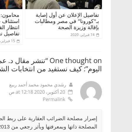
تفاصيل الإعلان عن أول إصابة
محامون: 
بـ”كورونا” في مصر ومطالبات
استئناف 
بإقالة وزيرة الصحة
انتظار ال
تفاصيل تع
14 فبراير، 2020
15 فبراير، 2020
One thought on “
ننشر مقال د. عم
اليوم”: كيف نستفيد من انتخابات الش
رشدي محمود محمد أحمد ربيع
20 أكتوبر، 2020 at 12:18 ص
Permalink