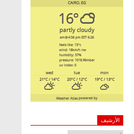
CAIRO, EG
16°
partly cloudy
4:56 pm EET
6:26 am
feels like: 15
°c
wind: 18
km/h
nw
humidity: 57
%
pressure: 1018.96
mbar
uv index: 0
wed
tue
mon
21
°C
/ 14
°C
20
°C
/ 12
°C
19
°C
/ 13
°C
Weather Atlas
powered by
الأرشيف
الأرشيف