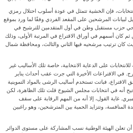
لانتخابات، فإن الخشية تتمثل في عودة أسلوب احتلال رمزي
 لبيانات المرشحين على المقعد الفردي وفقًا لما ورد بموقع
مرشحي حزب مستقبل وطن في أول المتقدمين للترشيح في
لترشيح، ومن ثم كان أسمهم في أوراق الاقتراع في المرتبة الأولى، وذلك
ان ترتيب مرشحيه فيها الثاني والثالث، ومحافظة شمال
 للانتخابات على الدعاية الانتخابية، خاصة تلك الأساليب غير
. في الاقتراعات الأخيرة التي جرت عقب أحداث يناير
حق الاقتراع، فباتت تستخدم أساليب الرشى بالمواد التموينية
يح أنه في انتخابات مجلس الشيوخ قلت تلك الظاهرة، لكن
بري. غاية القول، إلا أنه من المهم الرقابة على سقف
دة المنافسة، وتتزايد الحمية بين المترشحين، وهو راغبين
ت أن تعلن الهيئة الوطنية نسب المشاركة على مستوى الدوائر