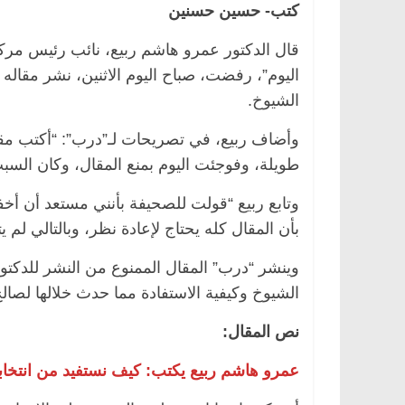
كتب- حسين حسنين
قال الدكتور عمرو هاشم ربيع، نائب رئيس مركز
اليوم”، رفضت، صباح اليوم الاثنين، نشر مقال
الشيوخ.
وأضاف ربيع، في تصريحات لـ”درب”: “أكتب مقا
طويلة، وفوجئت اليوم بمنع المقال، وكان السب
وتابع ربيع “قولت للصحيفة بأنني مستعد أن أخف
بأن المقال كله يحتاج لإعادة نظر، وبالتالي لم ي
وينشر “درب” المقال الممنوع من النشر للدكت
الشيوخ وكيفية الاستفادة مما حدث خلالها لصال
نص المقال:
عمرو هاشم ربيع يكتب: كيف نستفيد من انتخاب