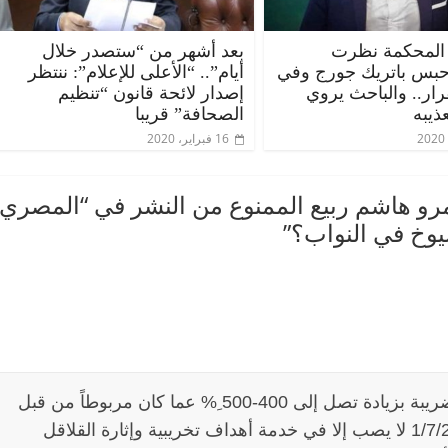
المحكمة نظرت
بعد أشهر من “ستصدر خلال
حبس باتريك جورج وفي
أيام”.. “الأعلى للإعلام”: ننتظر
قرار.. والباحث يروي
إصدار لائحة قانون “تنظيم
ذيبه
الصحافة” قريبا
16 فبراير، 2020
رو هاشم ربيع الممنوع من النشر في “المصري
يوخ في النواب؟
”
إصرار مصلحة الضرائب العقارية على ربط الضريبة بزيادة تصل إلى 400-500 ِ% عما كان مربوطاً من قبل
المصلحة ذاتها وبمعرفتها وبأثر رجعي من 1/7/2013 لا يصب إلا في خدمة أهداف تخريبية وإثارة القلاقل