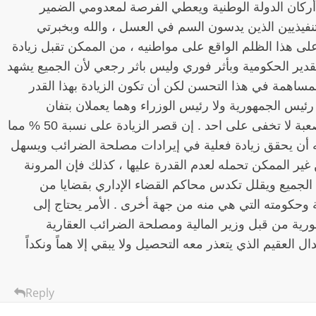
ين أركان الدولة الوطنية ويعطي الفرصة لمعدومي الضمير
تنفيذيين الذين يدسون السم في العسل ، والله وبخبرتي
لى هذا الظلم الواقع على مواطنيه ، من الممكن تقبل زيادة
والتقدير الحكومية وبأثر فوري وليس باثر رجعي لأن الجميع يشهد
مساهمة في هذا التحسن لكن أن تكون الزيادة بهذا القدر
رئيس الجمهورية ولا رئيس الوزراء وهما يعملان بتفان
وإخلاص لنهضة الدولة المصرية وفي ظروف صعبة لا تخفى على احد . إن قصر الزيادة على نسبة 50 % مما
 أن يحقق زيادة فعلية في إيرادات مصلحة الضرائب ويسهل
غير الممكن تحمله لعدم القدرة عليها ، كذلك فإن المرونة
الجميع ويقلل تكدس محاكم القضاء الإداري بقضايا من
وحكومته التي هي منه من جهة أخرى . الأمر يحتاج إلى
رية من قبل وزير المالية ومصلحة الضرائب العقارية
ل العقيم الذي يتعذر معه التحصيل ولا يبقي إلا هماً ونكداً
Reply