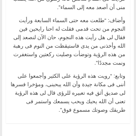
منى أن أصعد معه إلى السماء”.
وأضاف: “طلعت معه حتى السماء السابعة ورأيت
النجوم من تحت قدمى فقلت له احنا رايحين فين
فقال لى هل رأيت هذه النجوم، حان الآن لنصعد إلى
الله وأخذنى من يدى فاستيقظت من النوم فى رهبة
من هذه الرؤية وتوضأت وصليت ركعتين واستغفرت
ونمت مجددًا”.
وتابع: “رويت هذه الرؤية على الكثير وأجمعوا على
أننى فى مكانة جيدة وأن الله يبحبنى، ومؤخرا فسرها
لى صديق أثق فيه تعبيره للرؤى قال لى هذه الرؤية
تعنى أن الله يحبك ويحب يسمعك واستمر فى
طريقك وصوتك مسموع فوق”.