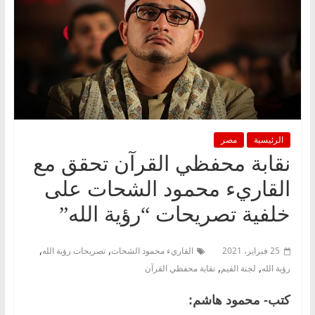
الرئيسية
مصر
نقابة محفظي القرآن تحقق مع
القاريء محمود الشحات على
خلفية تصريحات “رؤية الله”
,
,
25 فبراير، 2021
القاريء محمود الشحات
تصريحات رؤية الله
,
,
رؤية الله
لجنة القيم
نقابة محفظي القرآن
كتب- محمود هاشم: