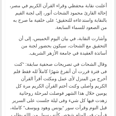
أعلنت نقابة محفظي وقراء القرآن الكريم في مصر،
إحالة القارئ محمود الشحات أنور، إلى لجنة القيم
بالنقابة واستدعاءه للتحقيق؛ على خلفية ما صرح به
من الصعود للسماء السابعة.
وأشارت النقابة، في بيان اليوم الخميس، إلى أن
التحقيق مع الشحات، سيكون بحضور لجنة من
أساتذة العقيدة في جامعة الأزهر الشريف.
وقال الشحات في تصريحات صحفية سابقة: “كنت
فى فترة قررت أن أتفرغ شهرًا كاملاً لله فقط فلم
أخرج من المنزل لأى عمل ومكثت أقرأ القرآن
الكريم وأصلى وكنت أختم القرآن الكريم مرة كل
يومين خلال هذا الشهر فوصلت لمرحلة روحانية
زهدت فيها كل شيء وفى ليلة جلست على السرير
قبل النوم وقرأت سور “يونس وهود ويوسف” كاملة،
فرأيت فى المنام شخص كأنه رسول من الله يطلب