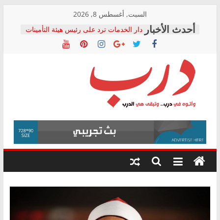
Skip
السبت, أغسطس 8, 2026
to
دار الخدمات ترد على رئيس هيئة التأمينات
content
بعد مؤتمره الصحفي: إنكار الأزمة لا ينهي
معاناة أصحاب المعاشات.. ونطالب بكشف
الشركة المنفذة
فرحات سليمان يكتب: القطاع الصحي إلى
أين؟
حزب التحالف الشعبي يطلق لجنة “الحق
درب
في الصحة” بالإسكندرية لرصد الانتهاكات
ودعم المرضى
صور .. اعتماد الرسومات النهائية للقرار
وأتوه
الوزاري لمدينة الصحفيين.. وانتهاء أعمال
في
إنشاء المبنى الإداري
درب..
المجلس القومي لحقوق الإنسان يعلن
وتبقى
متابعة قضية الدكتور محمد زهران.. ويؤكد:
هي
قرينة البراءة وضمانات المحاكمة العادلة
حق أصيل
الدرب