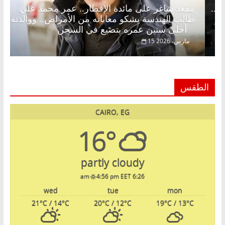
الإفطار وبلكونة بلا زينة رمضان.. د.
مقعد شاغر على مائد
وق خبير اقتصادي في انتظار حلم
طالب الهندسة يشكو م
أحلى سنين عمره بتضيع في السجن
15 مارس، 2026
الطقس
CAIRO, EG
16°
partly cloudy
4:56 pm EET
6:26 am
wed
tue
mon
21
°C
/ 14
°C
20
°C
/ 12
°C
19
°C
/ 13
°C