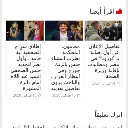
تفاصيل الإعلان
محامون:
إطلاق سراح
عن أول إصابة
المحكمة
الصحفية آية
بـ”كورونا” في
نظرت استئناف
حامد.. وأول
مصر ومطالبات
حبس باتريك
نظر لتجديد
بإقالة وزيرة
جورج وفي
حبس الصحفي
الصحة
انتظار القرار..
السيد عبد اللاه
والباحث يروي
أمام دائرة
14 فبراير، 2020
تفاصيل تعذيبه
المشورة
15 فبراير، 2020
15 فبراير، 2020
اترك تعليقاً
لن يتم نشر عنوان بريدك الإلكتروني.
الحقول الإلزامية