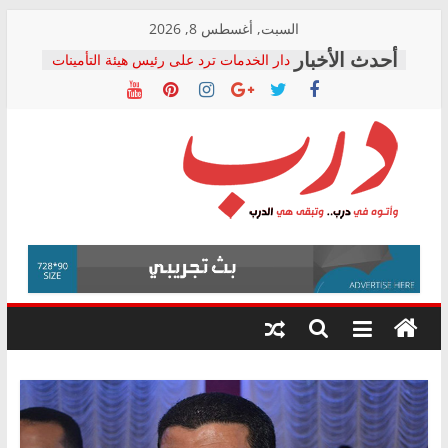
Skip
السبت, أغسطس 8, 2026
to
دار الخدمات ترد على رئيس هيئة التأمينات
content
بعد مؤتمره الصحفي: إنكار الأزمة لا ينهي
معاناة أصحاب المعاشات.. ونطالب بكشف
الشركة المنفذة
فرحات سليمان يكتب: القطاع الصحي إلى
أين؟
حزب التحالف الشعبي يطلق لجنة “الحق
درب
في الصحة” بالإسكندرية لرصد الانتهاكات
ودعم المرضى
صور .. اعتماد الرسومات النهائية للقرار
وأتوه
الوزاري لمدينة الصحفيين.. وانتهاء أعمال
في
إنشاء المبنى الإداري
درب..
المجلس القومي لحقوق الإنسان يعلن
وتبقى
متابعة قضية الدكتور محمد زهران.. ويؤكد:
هي
قرينة البراءة وضمانات المحاكمة العادلة
حق أصيل
الدرب