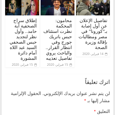
تفاصيل الإعلان
محامون:
إطلاق سراح
عن أول إصابة
المحكمة
الصحفية آية
بـ”كورونا” في
نظرت استئناف
حامد.. وأول
مصر ومطالبات
حبس باتريك
نظر لتجديد
بإقالة وزيرة
جورج وفي
حبس الصحفي
الصحة
انتظار القرار..
السيد عبد اللاه
والباحث يروي
أمام دائرة
14 فبراير، 2020
تفاصيل تعذيبه
المشورة
15 فبراير، 2020
15 فبراير، 2020
اترك تعليقاً
لن يتم نشر عنوان بريدك الإلكتروني.
الحقول الإلزامية
مشار إليها بـ
*
التعليق
*