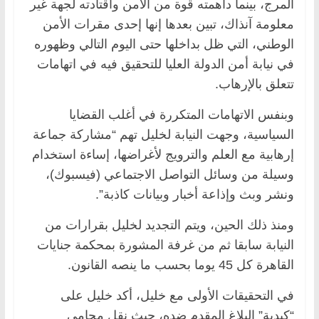
المرج، بينما داهمته قوة من الأمن واقتادته لجهة غير
معلومة آنذاك، تبين بعدها إنها إحدى مقرات الأمن
الوطني، التي ظل بداخلها حتى اليوم التالي وظهوره
في نيابة أمن الدولة العليا للتحقيق فيه في اتهامات
تتعلق بالإرهاب.
وبنفس الاتهامات المتكررة في أغلب القضايا
السياسية، وجهت النيابة لخليل تهم “مشاركة جماعة
إرهابية مع العلم والترويج لأغراضها، إساءة استخدام
وسيلة من وسائل التواصل الاجتماعي (فيسبوك)،
ونشر وبث وإذاعة أخبار وبيانات كاذبة”.
ومنذ ذلك الحين، ويتم التجديد لخليل بقرارات من
النيابة سابقا ثم من غرفة المشورة بمحكمة جنايات
القاهرة كل 45 يوما بحسب ما ينصه القانون.
في التحقيقات الأولى مع خليل، أكد خليل على
“كيدية” البلاغ المقدم ضده، حيث نقل محامي