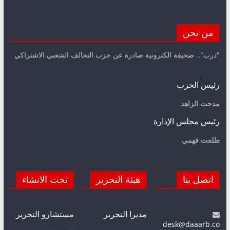
من نحن
"درب".. صحيفة الكترونية صادرة عن حزب التحالف الشعبي الاشتراكي
رئيس الحزب
مدحت الزاهد
رئيس مجلس الإدارة
طلعت فهمي
اتصل بنا
هيئة التحرير
تحت الانشاء
مديرا التحرير
مستشارو التحرير
desk@daaarb.co