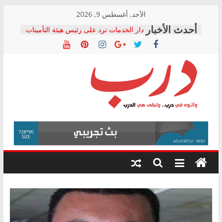
Skip
الأحد, أغسطس 9, 2026
to
دار الخدمات ترد على رئيس هيئة التأمينات
content
بعد مؤتمره الصحفي: إنكار الأزمة لا ينهي
معاناة أصحاب المعاشات.. ونطالب بكشف
الشركة المنفذة
فرحات سليمان يكتب: القطاع الصحي إلى
أين؟
حزب التحالف الشعبي يطلق لجنة “الحق
درب
في الصحة” بالإسكندرية لرصد الانتهاكات
ودعم المرضى
صور .. اعتماد الرسومات النهائية للقرار
وأتوه
الوزاري لمدينة الصحفيين.. وانتهاء أعمال
في
إنشاء المبنى الإداري
درب..
المجلس القومي لحقوق الإنسان يعلن
وتبقى
متابعة قضية الدكتور محمد زهران.. ويؤكد:
هي
قرينة البراءة وضمانات المحاكمة العادلة
حق أصيل
الدرب