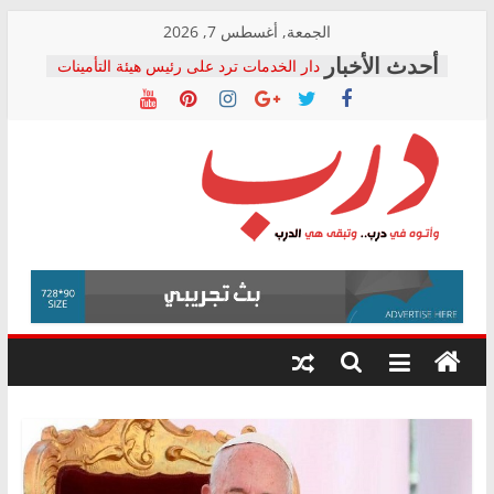
Skip
الجمعة, أغسطس 7, 2026
to
دار الخدمات ترد على رئيس هيئة التأمينات
content
بعد مؤتمره الصحفي: إنكار الأزمة لا ينهي
معاناة أصحاب المعاشات.. ونطالب بكشف
الشركة المنفذة
فرحات سليمان يكتب: القطاع الصحي إلى
أين؟
حزب التحالف الشعبي يطلق لجنة “الحق
درب
في الصحة” بالإسكندرية لرصد الانتهاكات
ودعم المرضى
صور .. اعتماد الرسومات النهائية للقرار
وأتوه
الوزاري لمدينة الصحفيين.. وانتهاء أعمال
في
إنشاء المبنى الإداري
درب..
المجلس القومي لحقوق الإنسان يعلن
وتبقى
متابعة قضية الدكتور محمد زهران.. ويؤكد:
هي
قرينة البراءة وضمانات المحاكمة العادلة
حق أصيل
الدرب