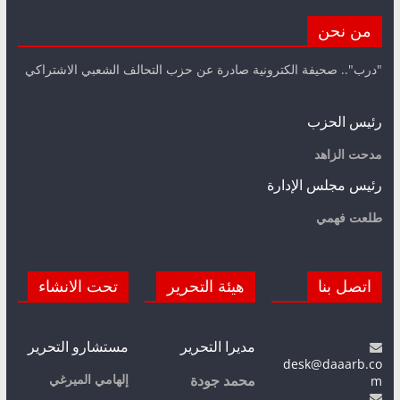
من نحن
"درب".. صحيفة الكترونية صادرة عن حزب التحالف الشعبي الاشتراكي
رئيس الحزب
مدحت الزاهد
رئيس مجلس الإدارة
طلعت فهمي
اتصل بنا
هيئة التحرير
تحت الانشاء
مديرا التحرير
مستشارو التحرير
desk@daaarb.co
m
إلهامي الميرغي
محمد جودة