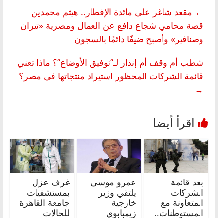
←
مقعد شاغر على مائدة الإفطار.. هيثم محمدين
قصة محامي شجاع دافع عن العمال ومصرية «تيران
وصنافير» وأصبح ضيفًا دائمًا بالسجون
شطب أم وقف أم إنذار لـ”توفيق الأوضاع”؟ ماذا تعني
قائمة الشركات المحظور استيراد منتجاتها فى مصر؟
→
بعد قائمة
عمرو موسى
غرف عزل
الشركات
يلتقي وزير
بمستشفيات
المتعاونة مع
خارجية
جامعة القاهرة
المستوطنات..
زيمبابوي
للحالات