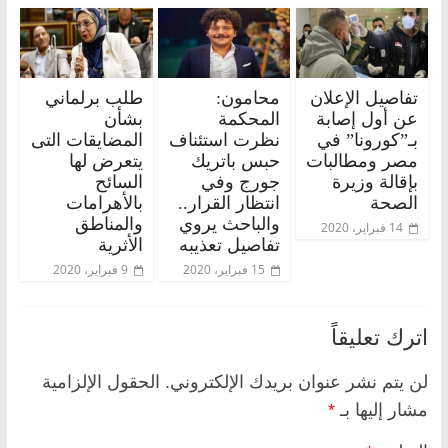
تفاصيل الإعلان
محامون:
طلب برلماني
عن أول إصابة
المحكمة
بشأن
بـ”كورونا” في
نظرت استئناف
المضايقات التى
مصر ومطالبات
حبس باتريك
يتعرض لها
بإقالة وزيرة
جورج وفي
السائح
الصحة
انتظار القرار..
بالأهرامات
والباحث يروي
والمناطق
14 فبراير، 2020
تفاصيل تعذيبه
الأثرية
15 فبراير، 2020
9 فبراير، 2020
اترك تعليقاً
لن يتم نشر عنوان بريدك الإلكتروني.
الحقول الإلزامية
مشار إليها بـ
*