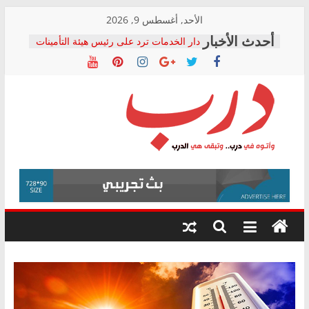
Skip
الأحد, أغسطس 9, 2026
to
دار الخدمات ترد على رئيس هيئة التأمينات
content
بعد مؤتمره الصحفي: إنكار الأزمة لا ينهي
معاناة أصحاب المعاشات.. ونطالب بكشف
الشركة المنفذة
فرحات سليمان يكتب: القطاع الصحي إلى
أين؟
حزب التحالف الشعبي يطلق لجنة “الحق
درب
في الصحة” بالإسكندرية لرصد الانتهاكات
ودعم المرضى
صور .. اعتماد الرسومات النهائية للقرار
وأتوه
الوزاري لمدينة الصحفيين.. وانتهاء أعمال
في
إنشاء المبنى الإداري
درب..
المجلس القومي لحقوق الإنسان يعلن
وتبقى
متابعة قضية الدكتور محمد زهران.. ويؤكد:
هي
قرينة البراءة وضمانات المحاكمة العادلة
حق أصيل
الدرب