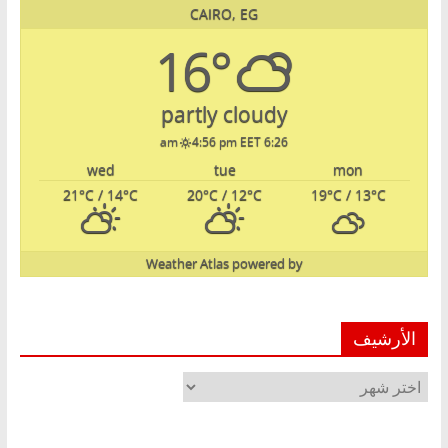
CAIRO, EG
16°
partly cloudy
4:56 pm EET
6:26 am
wed
tue
mon
21
°C
/ 14
°C
20
°C
/ 12
°C
19
°C
/ 13
°C
Weather Atlas
powered by
الأرشيف
الأرشيف