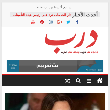
Skip
السبت, أغسطس 8, 2026
to
دار الخدمات ترد على رئيس هيئة التأمينات
content
بعد مؤتمره الصحفي: إنكار الأزمة لا ينهي
معاناة أصحاب المعاشات.. ونطالب بكشف
الشركة المنفذة
فرحات سليمان يكتب: القطاع الصحي إلى
أين؟
حزب التحالف الشعبي يطلق لجنة “الحق
درب
في الصحة” بالإسكندرية لرصد الانتهاكات
ودعم المرضى
صور .. اعتماد الرسومات النهائية للقرار
وأتوه
الوزاري لمدينة الصحفيين.. وانتهاء أعمال
في
إنشاء المبنى الإداري
درب..
المجلس القومي لحقوق الإنسان يعلن
وتبقى
متابعة قضية الدكتور محمد زهران.. ويؤكد:
هي
قرينة البراءة وضمانات المحاكمة العادلة
حق أصيل
الدرب