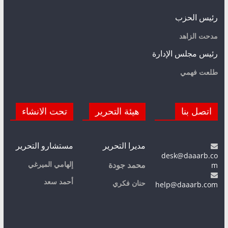
رئيس الحزب
مدحت الزاهد
رئيس مجلس الإدارة
طلعت فهمي
اتصل بنا
هيئة التحرير
تحت الانشاء
مديرا التحرير
مستشارو التحرير
desk@daaarb.co
m
إلهامي الميرغي
محمد جودة
أحمد سعد
حنان فكري
help@daaarb.com