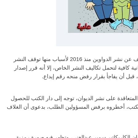
وقال مهران، في تصريحات لـ”درب”، إنه متوقف عن نشر الدواوين منذ 2016 لأسباب منها توقف النشر
كافية لتحمل تكاليف النشر الخاص، إلا أنه قرر إصدار
لمتعاقدة على نشر الديوان، توجه إلى دار الكتب للحصول
 الكتب، أخطروه برفض المسؤولين الطلب، بدعوى أن الغلاف
ن الكاريكاتير سمير عبدالغني، وتظهر فيه صورة رمزية