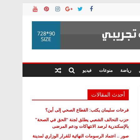
رياضة
منوعات
فيديو
أحدث المقالات
فرحات سليمان يكتب: القطاع الصحي إلى أين؟
حزب التحالف الشعبي يطلق لجنة “الحق في الصحة”
بالإسكندرية لرصد الانتهاكات ودعم المرضى
صور .. اعتماد الرسومات النهائية للقرار الوزاري لمدينة