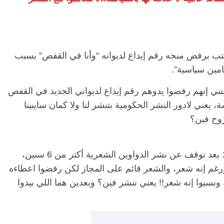
تب برفض منحه رقم إيداع لديوانه “وأنا في القفص” بسبب
امين سياسية”.
ني إنهم رفضوا يدوهم رقم إيداع لديواني الجديد في القفص
يعني لادور النشر الحكومية بتنشر لنا ولا كمان سايبينا
وح فين؟
وتابع “دا المفترض غلاف ديواني الجديد رقم 12 بعد توقف عن نشر الدواوين الشعرية أكتر من 6 سنين،
ورغم إنه شعر، والشعر قائم على المجاز لكن رفضوا اعطاءه
نسيوا إنه شعر!! يعني ننشر فين؟ وبعدين هما اللي بيدوا