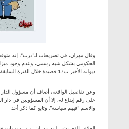
الحكومي بشكل شبه رسمي، وعدم وجود ميزانية 
ديوانه الأخير ب17 قصيدة خلال الفترة السابقة، قبل أن يفاجأ بقرار رفض منحه رقم إيداع.
وعن تفاصيل الواقعة، أضاف أن مسؤول الدار ا
على رقم إيداع له، إلا أن المسؤولين في دار
والاسم “فيهم سياسة”. وتابع كما ذكر أحد
الغلاف الذي يشير إليه مهران، من رسومات فنا