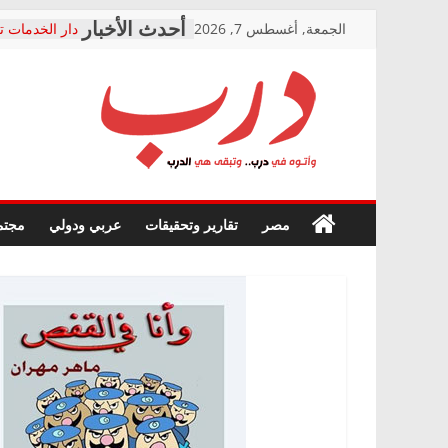
Skip
الجمعة, أغسطس 7, 2026
دار الخدمات ت
to
بعد مؤتمره الص
معاناة أصحاب
content
الشركة المنفذ
فرحات سليمان
درب
أين؟
حزب التحالف 
في الصحة” بال
وأتوه
ودعم المرضى
صور .. اعتماد 
في
مصر
تقارير وتحقيقات
عربي ودولي
مجتم
الوزاري لمدينة
درب..
إنشاء المبنى ا
وتبقى
المجلس القوم
هي
متابعة قضية ا
الدرب
قرينة البراءة 
حق أصيل