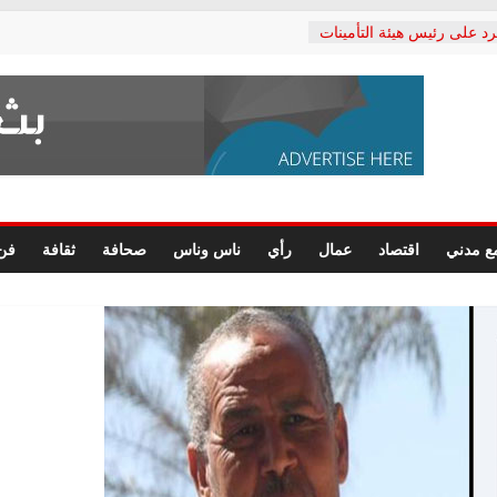
رد على رئيس هيئة التأمينات
حفي: إنكار الأزمة لا ينهي
 المعاشات.. ونطالب بكشف
ة
 يكتب: القطاع الصحي إلى
الشعبي يطلق لجنة “الحق
إسكندرية لرصد الانتهاكات
الرسومات النهائية للقرار
ع مدني
اقتصاد
عمال
رأي
ناس وناس
صحافة
ثقافة
فن
 الصحفيين.. وانتهاء أعمال
لإداري
ي لحقوق الإنسان يعلن
لدكتور محمد زهران.. ويؤكد:
وضمانات المحاكمة العادلة