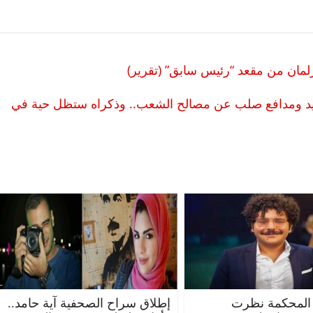
رلمان من مقعد “رئيس سابق” (تقرير)
نيد ومدافع صلب عن مصالح الشعب.. وذكراه ستظل حية في
المحكمة نظرت
إطلاق سراح الصحفية آية حامد..