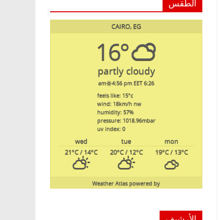
الطقس
CAIRO, EG
16°
partly cloudy
4:56 pm EET
6:26 am
feels like: 15
°c
wind: 18
km/h
nw
humidity: 57
%
pressure: 1018.96
mbar
uv index: 0
wed
tue
mon
21
°C
/ 14
°C
20
°C
/ 12
°C
19
°C
/ 13
°C
Weather Atlas
powered by
الأرشيف