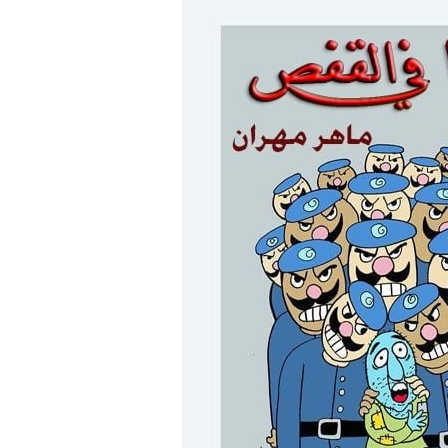
الرئيسية
مصر
ناس وناس
س وناس
مقعد شاغر على مائدة الإفطار.. يحيى
. نور فرحات فقيه
حسين عبدالهادي فارس مقاومة
يا الوطن وانحاز
الخصخصة الذي دافع عن المال العام
(بروفايل)
21 فبراير، 2026