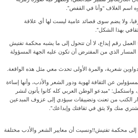
وه اسم الغلاف “وأنا في القفص”.
ورقيا، ولا يضم سوى قصائد عامية ليست لها أي علاقة
لثقافي بهذا الشكل”.
العمل رقم إيداع، لا أن تتحول إلى ما يشبه محكمة تفتيش
عن المسار الذي من المفترض أن تكون عليه الجهة المسؤولة
سؤولين عن الثقافة لهوية ودور الشعر والأدب، وأنها إساءة
اع، واستكمل: “مبدعو الوطن العربي كله كانوا يأتون لنشر
دار الكتب من تعنت وتضييقات سيؤدي إلى عزوف المبدعين
شتري منك ولا يثق في ثقافتك وإبداعك”.
لت إلى محكمة تفتيش!!ونسيت أن معايير الشعر والأدب مختلفة