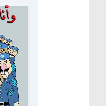
الرئيسية
مصر
ناس وناس
الرئيسية
مصر
نا
د. عبدالخالق فاروق.. خبير اقتصادي
في ذكرى رحيله.. د
يحتفل بذكرى ميلاده وحيداً على أبواب
قانوني دافع عن قضا
السبعين (بروفايل)
للحرية (بروفايل)
26 يناير، 2026
26 يناير، 2026