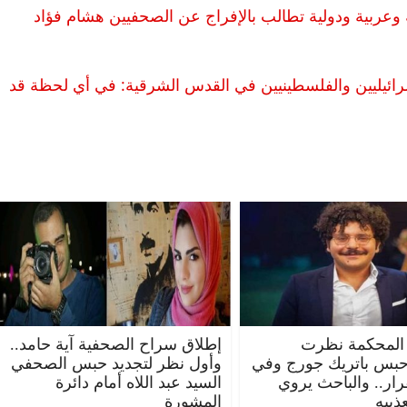
| 26 منظمة مصرية وعربية ودولية تطالب بالإفراج عن الصحفيين هشام فؤاد
سرائيليين والفلسطينيين في القدس الشرقية: في أي لحظة قد
المحكمة نظرت
إطلاق سراح الصحفية آية حامد..
حبس باتريك جورج وفي
وأول نظر لتجديد حبس الصحفي
قرار.. والباحث يروي
السيد عبد اللاه أمام دائرة
ذيبه
المشورة