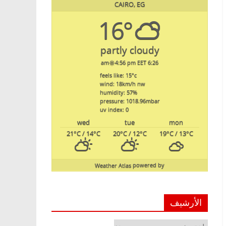
CAIRO, EG
16°
partly cloudy
4:56 pm EET
6:26 am
feels like: 15
°c
wind: 18
km/h
nw
humidity: 57
%
pressure: 1018.96
mbar
uv index: 0
wed
tue
mon
21
°C
/ 14
°C
20
°C
/ 12
°C
19
°C
/ 13
°C
Weather Atlas
powered by
الأرشيف
الأرشيف