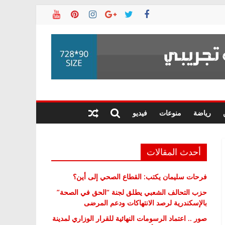
رياضة
منوعات
فيديو
أحدث المقالات
فرحات سليمان يكتب: القطاع الصحي إلى أين؟
حزب التحالف الشعبي يطلق لجنة “الحق في الصحة”
بالإسكندرية لرصد الانتهاكات ودعم المرضى
صور .. اعتماد الرسومات النهائية للقرار الوزاري لمدينة