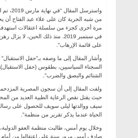
واسترسل 
من شبه الحرية كان على علاء عبد الفتاح أن 
على قائمة الإرهاب”.
وأشار المقال إلى ما وصفه بـ”حفل الاستقبال” 
السجناء السياسيين، بطقوس (حفل الاستقبال)ـ
ئيسية
مصر
ناس وناس
الرئيسية
مصر
ناس ون
الشتائم والبصق والضرب”.
بدالخالق فاروق.. خبير اقتصادي
في ذكرى رحيله.. د. نو
ل بذكرى ميلاده وحيداً على أبواب
قانوني دافع عن قضايا 
ولفت المقال إلى أن سجون المصرية المزدحمة
للحرية (بروفايل)
حيث يقتل نقص الرعاية الطبية العديد من الم
، 2026
26 يناير، 2026
سيف ووالدتها ليلى سويف للحصول على رسالة بخ
الحياة عندما يذكر تقرير من منظمة”.
وخلال يوم أمس، طالبت منظمة العفو الدولية، 
صادف أمس مرور سنة على اعتقالها من أمام مكتب