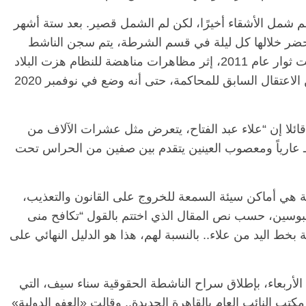
المقال “في نهاية مارس 2019، تم لم شمل الأشقاء أخيرًا، لكن لم الشمل قصير. بعد ستة أشهر
يحضر خلالها كل ليلة في قسم الشرطة، يتم سجن الناشط
مرة أخرى كجزء من سلسلة اعتقالات استهدفت ثوار عام 2011، إثر مظاهرات مناهضة للنظام هزت البلاد
في سبتمبر 2019. منذ ذلك الحين، لا يزال رهن الاعتقال السابق للمحاكمة، حتى أنه وضع في نوفمبر 2020
قائلا إن “علاء عبد الفتاح، يتعرض مثل عشرات الآلاف من
الرئيسية
مصر
ناس وناس
 عارياً ومعصوب العينين يتقدم بين صفين من الحراس تحت
اس
مقعد شاغر على مائدة الإفطار.. يحيى
ر فرحات فقيه
حسين عبدالهادي فارس مقاومة
الوطن وانحاز
الخصخصة الذي دافع عن المال العام
 هي أماكن سيئة السمعة للخروج على القانون والتعذيب،
(بروفايل)
حبوسين، حسب نص المقال الذي اختتم بالقول “تكافح منى
21 فبراير، 2026
ط اليد من علاء.. بالنسبة لهم، هذا هو الدليل النهائي على
الأربعاء، بإطلاق سراح الناشطة الحقوقية سناء سيف، التي
 النائب العام بالقاهرة الجديدة.. وقالت «العفو الدولية»