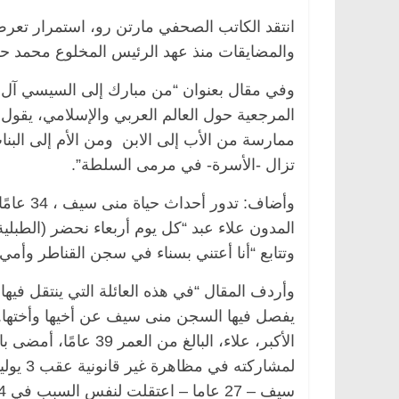
انتقد الكاتب الصحفي مارتن رو، استمرار تعر
والمضايقات منذ عهد الرئيس المخلوع محمد حسني مبارك وحتى
المرجعية حول العالم العربي والإسلامي، يقول
تزال -الأسرة- في مرمى السلطة”.
وأضاف: 
المدون علاء عبد “كل يوم أربعاء نحضر (الطبل
وتتابع “أنا أعتني بسناء في سجن القناطر وأمي 
وأردف المقال “في هذه العائلة التي ينتقل فيه
يفصل فيها السجن منى سيف عن أخيها وأختها.
سيف – 27 عاما – اعتقلت لنفس السبب في 2014 ، ثم صدر عفو عنها بعد أقل من عام بقليل”.