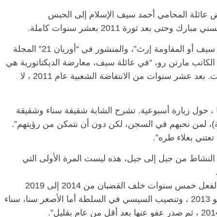
ض عائلة المحامي أحمد سيف الإسلام إلى الحبس
 بعد ثورة 2011 بعشر سنوات كاملة.
وفي مقال بعنوان “من مبارك إلى السيسي آل سيف أو المقاومة إرث”، والمنشور في “أوريان 21” المجلة
 الكاتب مارتن رو، “في عائلة سيف، معارضة الديكتاتورية هي
ممارسة من الأب إلى الابن ومن الأم إلى البنات. بعد عشر سنوات من الانتفاضة الشعبية عام 2011 ، لا
تدور أحداث حياة منى سيف ، 34 عامًا ، حول زيارة أسبوعية. تشرح الشابة شقيقة سناء وشقيقة
ية)، لمن نحبهم في السجن، لكن دون أن نتمكن من رؤيتهم”.
تعتني بعلاء طره”.
ا النشاط من جيل إلى جيل، هذه ليست المرة الأولى التي
الأكبر، علاء، البالغ من العمر 39 عامًا، أمضى بالفعل خمس سنوات خلف القضبان من 2014 إلى 2019
لمشاركته في مظاهرة غير قانونية عقب 3 يوليو 2013 ، وتنصيب السيسي في السلطة أما الأصغر سنا، سناء