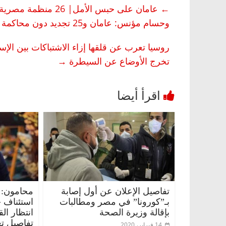
←
عامان على حبس الأمل
وحسام مؤنس: عامان و25 تجديد دون محاكمة
روسيا تعرب عن قلقها إزاء الاشتباكات بين الإ
تخرج الأوضاع عن السيطرة
→
تفاصيل الإعلان عن أول إصابة
محامون: 
بـ”كورونا” في مصر ومطالبات
استئناف 
بإقالة وزيرة الصحة
انتظار ال
تفاصيل تع
14 فبراير، 2020