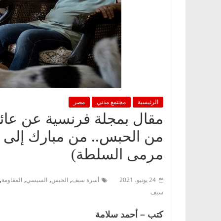
الرئيسية
مجتمع مدني
مصر
من الحبس.. من مبارك إلى 
مرمى السلطة)
,
,
,
,
24 يونيو، 2021
أسرة سيف
الحبس
السيسي
المقاومة
سيف
كتب – أحمد سلامة