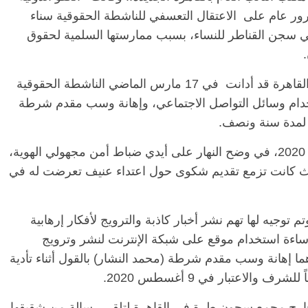
رور عام على الاعتقال التعسفي للناشطة الحقوقية سناء
ي الآن حكماً مدته 18 شهراً في سجن القناطر للنساء، بسبب ممارستها السلمية لحقوق
وكانت الدائرة العاشرة بمحكمة جنايات جنوب القاهرة قد أدانت في 17 مارس الماضي الناشطة الحقوقية
خدام وسائل التواصل الاجتماعي، وإهانة وسب مقدم شرطة
ن لمدة سنة ونصف.
وألقي القبض على سناء في 23 يونيو من العام 2020، في وضح النهار على أيدي ضباط أمن مجهولي الهوية،
حيث كانت تزمع تقديم شكوى حول اعتداء عنيف تعرضت له في
م توجيه لها تهم نشر أخبار كاذبة والترويج لأفكار إرهابية
ساءة استخدام موقع على شبكة الإنترنت لنشر وترويج
 هما إهانة وسب مقدم شرطة (محمد النشار) بالقول أثناء تأدية
لاعتبار في 9 أغسطس 2020.
ا خارج مجمع سجون طرة في القاهرة لتلقي رسالة من شقيقها،