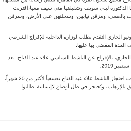
دتها الدكتورة ليلى سويف وشقيقتها منى سيف معها،اقتربت
رب بالعصي، ومزقن ثيابهن، وسحلنهن على الأرض، وسرقن
لن خالد علي، المحامي الحقوقي، في 12 يونيو الجاري التقدم بطلب لوزارة الداخلية للإفراج الشرطي
المدة المقضى بها عليها.
لجاري، بالإفراج عن الناشط السياسي علاء عبد الفتاح، بعد
وقالت العفو الدولية، في بيان، “تواصل السلطات احتجاز الناشط علاء عبد الفتاح تعسفياً لأكثر من 20 شهراً،
 بالإرهاب، ويُحتجز في ظل أوضاع لاإنسانية. طالبوا