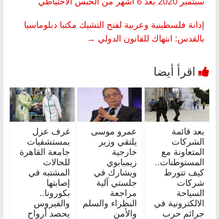
سبتمبر 2020 بعد 6 أشهر من الحبس الاحتياطي
إدانة فلسطينية وعربية لفتح التشيك مكتبا دبلوماسيا
بالقدس: انتهاك للقانون الدولي
→
بعد قائمة
عمرو موسى
غرف عزل
الشركات
يلتقي وزير
بمستشفيات
المتعاونة مع
خارجية
جامعة القاهرة
المستوطنات..
زيمبابوي
للحالات
كيف تتورط
ويشارك في
المشتبه في
شركات
جلستي آلية
إصابتها
السياحة
مراجعة
بكورونا..
الالكترونية في
النظراء والسلم
والفيروس
جرائم حرب
والأمن
يحصد أرواح