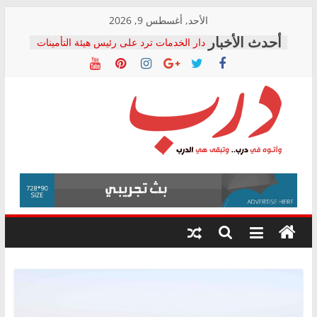
Skip
الأحد, أغسطس 9, 2026
المجلس القومي لحقوق الإنسان يعلن
to
متابعة قضية الدكتور محمد زهران.. ويؤكد:
content
قرينة البراءة وضمانات المحاكمة العادلة
حق أصيل
دار الخدمات ترد على رئيس هيئة التأمينات
بعد مؤتمره الصحفي: إنكار الأزمة لا ينهي
معاناة أصحاب المعاشات.. ونطالب بكشف
درب
الشركة المنفذة
فرحات سليمان يكتب: القطاع الصحي إلى
أين؟
وأتوه
حزب التحالف الشعبي يطلق لجنة “الحق
في الصحة” بالإسكندرية لرصد الانتهاكات
في
ودعم المرضى
درب..
صور .. اعتماد الرسومات النهائية للقرار
وتبقى
الوزاري لمدينة الصحفيين.. وانتهاء أعمال
هي
إنشاء المبنى الإداري
الدرب