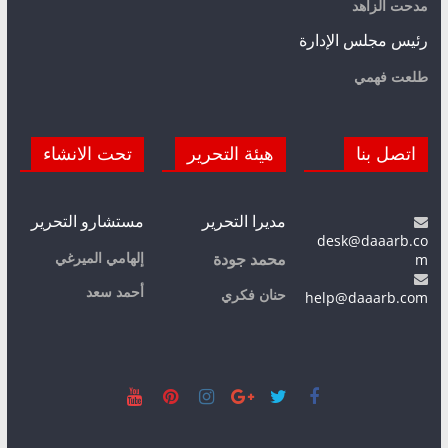
مدحت الزاهد
رئيس مجلس الإدارة
طلعت فهمي
اتصل بنا
هيئة التحرير
تحت الانشاء
مديرا التحرير
مستشارو التحرير
desk@daaarb.co
m
إلهامي الميرغي
محمد جودة
أحمد سعد
حنان فكري
help@daaarb.com