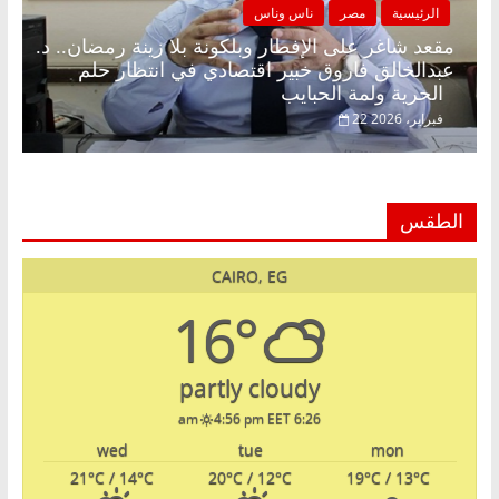
الرئيسية
مصر
ناس وناس
مقعد شاغر على الإفطار وبلكونة بلا زينة رمضان.. د.
عبدالخالق فاروق خبير اقتصادي في انتظار حلم
الحرية ولمة الحبايب
22 فبراير، 2026
الطقس
CAIRO, EG
16°
partly cloudy
4:56 pm EET
6:26 am
wed
tue
mon
21
°C
/ 14
°C
20
°C
/ 12
°C
19
°C
/ 13
°C