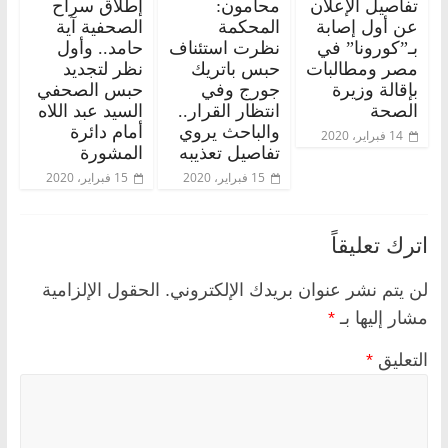
تفاصيل الإعلان
محامون:
إطلاق سراح
عن أول إصابة
المحكمة
الصحفية آية
بـ”كورونا” في
نظرت استئناف
حامد.. وأول
مصر ومطالبات
حبس باتريك
نظر لتجديد
بإقالة وزيرة
جورج وفي
حبس الصحفي
الصحة
انتظار القرار..
السيد عبد اللاه
والباحث يروي
أمام دائرة
14 فبراير، 2020
تفاصيل تعذيبه
المشورة
15 فبراير، 2020
15 فبراير، 2020
اترك تعليقاً
لن يتم نشر عنوان بريدك الإلكتروني.
الحقول الإلزامية
مشار إليها بـ
*
التعليق
*