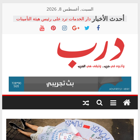
Skip
السبت, أغسطس 8, 2026
to
دار الخدمات ترد على رئيس هيئة التأمينات
content
بعد مؤتمره الصحفي: إنكار الأزمة لا ينهي
معاناة أصحاب المعاشات.. ونطالب بكشف
الشركة المنفذة
فرحات سليمان يكتب: القطاع الصحي إلى
أين؟
حزب التحالف الشعبي يطلق لجنة “الحق
درب
في الصحة” بالإسكندرية لرصد الانتهاكات
ودعم المرضى
صور .. اعتماد الرسومات النهائية للقرار
وأتوه
الوزاري لمدينة الصحفيين.. وانتهاء أعمال
في
إنشاء المبنى الإداري
درب..
المجلس القومي لحقوق الإنسان يعلن
وتبقى
متابعة قضية الدكتور محمد زهران.. ويؤكد:
هي
قرينة البراءة وضمانات المحاكمة العادلة
حق أصيل
الدرب