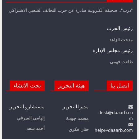
"درب".. صحيفة الكترونية صادرة عن حزب التحالف الشعبي الاشتراكي
رئيس الحزب
مدحت الزاهد
رئيس مجلس الإدارة
طلعت فهمي
اتصل بنا
هيئة التحرير
تحت الانشاء
مديرا التحرير
مستشارو التحرير
desk@daaarb.co
m
إلهامي الميرغي
محمد جودة
أحمد سعد
حنان فكري
help@daaarb.com