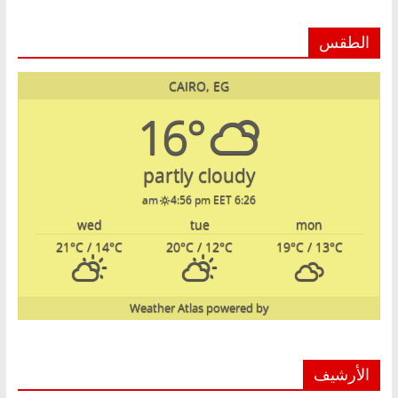
الطقس
CAIRO, EG
16°
partly cloudy
4:56 pm EET
6:26 am
wed
tue
mon
21
°C
/ 14
°C
20
°C
/ 12
°C
19
°C
/ 13
°C
Weather Atlas
powered by
الأرشيف