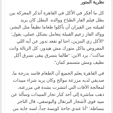
نظرية المتور
كل ما أفكر في الأكل في القاهرة أتذكر المعركة بين
بطل فيلم الفار الطباخ ووالده. البطل كان يريد
لقبيلته من الفيران أن يأكلوا طعاما نظيفاً مثل البشر،
ووالد الفار زعيم القبيلة يتعامل بشكل عملي، يقول:
“الأكل زي البنزين، احنا لو نقعد ندور عن أيه اللي
المفروض يتاكل متورك مش هيدور، كل الزبالة وانت
ساكت”، يرد الابن: “طالما بنسرق يبقى نسرق أكل
نظيف ومش متسمم كمان”.
في القاهرة يعلم الجميع أن الطعام فاسد بدرجة ما،
صديقي لديه مزرعة موالح وكان يريد شراء مبيدات
لمعالجة الآفات التي انتشرت بشدة في مزرعته،
ذهب مباشرة إلى أحد كبار تجار المبيدات وسألة عن
مبيد قوى لأشجار البرتقال واليوسفي، قال التاجر
ببساطة: “أنا عندي جاحة كويسة جداً، لسه جاية من