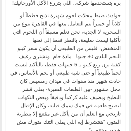
برة بتستخدمها شركة.. اللي بتزرع الأكل الأورجانيك!
حوادث ضبط محلات لحوم شهيرة تذبح قططاً أو
كلاباً أو حميرآً يتم التعامل معها في القاهرة بنوع من
السخرية لا الجدية، نحن نعلم مسبقاً أن اللحوم التي
نأكلها ليست سليمة، بالنظر فقط إلى ثمنها
المنخفض، فليس من الطبيعي أن يكون سعر كيلو
اللحم البلدي 80 جنيها –مادة خام- وتشتري رغيف
كفتة يزن ربع كليو بـ 5 جنيهات فقط، بالتأكيد ليست
لحماً طبيعياً أو حتى شبه طبيعي أو لحم بالأساس، في
حادث شهير منذ سنوات في ميدان رمسيس كان
محل مشهور -بين الطبقات الفقيرة- يقلى قشر
البطيخ ويضيف عليه كركماً ودقيقاً وبعض النكهات
ليصبح طعمه في فمك سمك فيليه، وكان الإقبال
تاريخي مع العلم أن من يأكل غير مقتنع إلا بنظرية
المتور، “هتتشرط إيه اللي يملى التنك متورك مش
هيدور وهتتعب”.