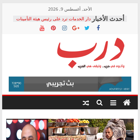
Skip
الأحد, أغسطس 9, 2026
to
دار الخدمات ترد على رئيس هيئة التأمينات
content
بعد مؤتمره الصحفي: إنكار الأزمة لا ينهي
معاناة أصحاب المعاشات.. ونطالب بكشف
الشركة المنفذة
فرحات سليمان يكتب: القطاع الصحي إلى
أين؟
حزب التحالف الشعبي يطلق لجنة “الحق
درب
في الصحة” بالإسكندرية لرصد الانتهاكات
ودعم المرضى
صور .. اعتماد الرسومات النهائية للقرار
وأتوه
الوزاري لمدينة الصحفيين.. وانتهاء أعمال
في
إنشاء المبنى الإداري
درب..
المجلس القومي لحقوق الإنسان يعلن
وتبقى
متابعة قضية الدكتور محمد زهران.. ويؤكد:
هي
قرينة البراءة وضمانات المحاكمة العادلة
حق أصيل
الدرب