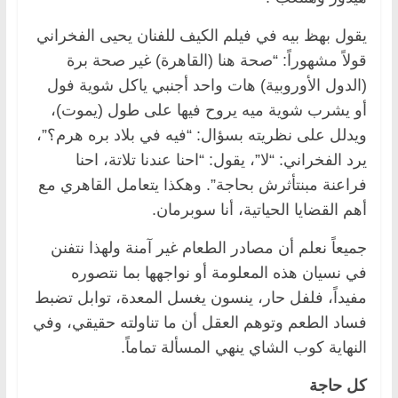
يقول بهظ بيه في فيلم الكيف للفنان يحيى الفخراني
قولاً مشهوراً: “صحة هنا (القاهرة) غير صحة برة
(الدول الأوروبية) هات واحد أجنبي ياكل شوية فول
أو يشرب شوية ميه يروح فيها على طول (يموت)،
ويدلل على نظريته بسؤال: “فيه في بلاد بره هرم؟”،
يرد الفخراني: “لا”، يقول: “احنا عندنا تلاتة، احنا
فراعنة مبنتأثرش بحاجة”. وهكذا يتعامل القاهري مع
أهم القضايا الحياتية، أنا سوبرمان.
جميعاً نعلم أن مصادر الطعام غير آمنة ولهذا نتفنن
في نسيان هذه المعلومة أو نواجهها بما نتصوره
مفيداً، فلفل حار، ينسون يغسل المعدة، توابل تضبط
فساد الطعم وتوهم العقل أن ما تناولته حقيقي، وفي
النهاية كوب الشاي ينهي المسألة تماماً.
كل حاجة