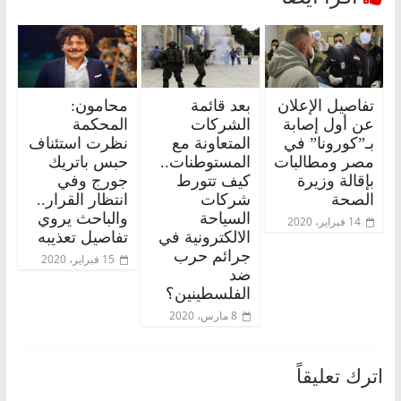
تفاصيل الإعلان
بعد قائمة
محامون:
عن أول إصابة
الشركات
المحكمة
بـ”كورونا” في
المتعاونة مع
نظرت استئناف
مصر ومطالبات
المستوطنات..
حبس باتريك
بإقالة وزيرة
كيف تتورط
جورج وفي
الصحة
شركات
انتظار القرار..
السياحة
والباحث يروي
14 فبراير، 2020
الالكترونية في
تفاصيل تعذيبه
جرائم حرب
15 فبراير، 2020
ضد
الفلسطينين؟
8 مارس، 2020
اترك تعليقاً