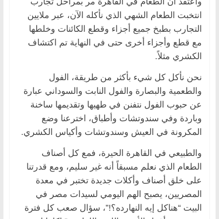
وأعتقد أن الطعام في القاهرة مر بمراحل تجارب
انتخبت الطعام الشهي الذي نأكله الآن، عبر ملايين
التجارب بطبخ جميع أجزاء وقطع الكائنات وخلطها
مع قطع وأجزاء أخرى حتى في النهاية تم اكتشاف
الكشري مثلاً.
نحن نأكل كل شيء بأكثر من طريقة، الفول
والطعمية والبصارة والفول النابت والسوداني عبارة
عن حبوب الفول نتفنن في طهيها وتقديمها ساخنة
وباردة وفي سندوتشات وأطباق، اخترعنا وضع
المكرونة في العيش وسندوتشات وأكياس الكشري.
والطبيعي في القاهرة الحيرة، فمع كل أصناف
الطعام الذي نعلم مسبقاً أنه غير سليم، ومع قدرتنا
على خلق أصناف وأكلات جديدة تختبر في معدة
المصريين، يصبح الهم اليومي لسيدات مصر في
البيت “هناكل إيه النهارده؟!”، سؤال صعب كل فترة