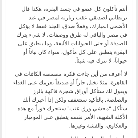
أنتم تأكلون كل عضو في جسد البقرة، هكذا قال
بريطاني لصديقي عقب زيارته لمصر في عيد
الأضحى المبارك، وفعلاً صدق، الجلد فقط لا يؤكل
في مصر والباقي له طرق ووصفات، لا شيء يترك
للصدفة أو حتى للحيوانات الأليفة، وما ينطبق على
البقرة ينطبق على كل مأكول، سواء كان نباتاً أو
حيواناً، لا نترك فيه شيئاً.
لا أعرف من أين جاءت فكرة مصمصة الكائنات في
القاهرة، مثلا تخيل جاراً أو صديقاً يعزمك على الغداء
ويقول لك ستأكل أوراق شجرة فاكهة بالرز
والصلصة، بالتأكيد ستتعفف ولكن إذا أخبرك أنك
ستأكل “محشي ورق عنب” ستتحرك فوراً مع هذه
الأكلة الشهية، الأمر نفسه ينطبق على المومبار
والعكاوي، والفشة وغيرها.