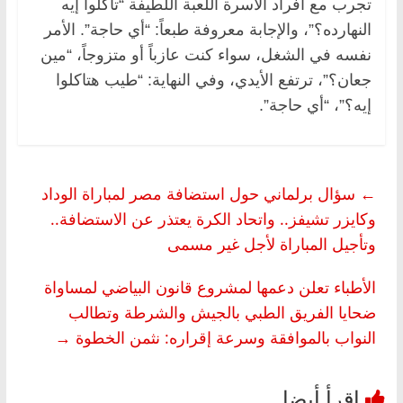
تجرب مع أفراد الأسرة اللعبة اللطيفة “تاكلوا إيه
النهارده؟”، والإجابة معروفة طبعاً: “أي حاجة”. الأمر
نفسه في الشغل، سواء كنت عازباً أو متزوجاً، “مين
جعان؟”، ترتفع الأيدي، وفي النهاية: “طيب هتاكلوا
إيه؟”، “أي حاجة”.
←
سؤال برلماني حول استضافة مصر لمباراة الوداد
وكايزر تشيفز.. واتحاد الكرة يعتذر عن الاستضافة..
وتأجيل المباراة لأجل غير مسمى
الأطباء تعلن دعمها لمشروع قانون البياضي لمساواة
ضحايا الفريق الطبي بالجيش والشرطة وتطالب
النواب بالموافقة وسرعة إقراره: نثمن الخطوة
→