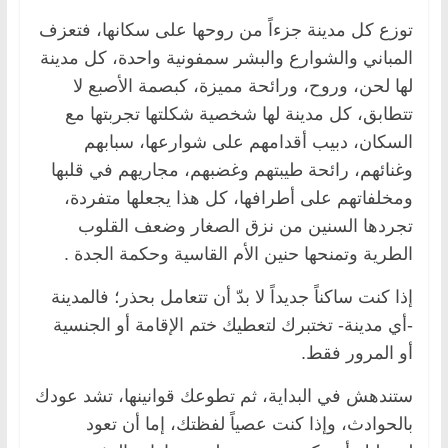
توزع كل مدينة جزءاً من روحها على سكانها، فتعزف
المباني والشوارع والبشر سمفونية واحدة، كل مدينة
لها لحن، وروح، ورائحة مميزة، كبصمة الأصبع لا
تتطابق، كل مدينة لها شخصية شكلتها تجربتها مع
السكان، دبيب أقدامهم على شوارعها، سبابهم
وغنائهم، رائحة طيبتهم وغضبهم، مجاريهم في قلبها
ومخلفاتهم على أطرافها، كل هذا يجعلها متفردة،
تجردها السنين من نزق الصغار وضعف القلوب
الطرية وتمنحها حنين الأم القاسية وحكمة الجدة .
إذا كنت ساكناً جديداً لا بدّ أن تتعامل بحذر؛ فالمدينة
-أي مدينة- تختبرك لتعطيك ختم الإقامة أو الجنسية
أو المرور فقط.
ستندهش في البداية، ثم تطوعك قوانينها، تشد عودك
بالحوادث، وإذا كنت عصياً لفظتك، إما أن تعود