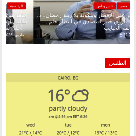
الرئيسية
مصر
ناس وناس
مقعد شاغر على الإفطار وبلكونة بلا زينة رمضان.. د.
م
عبدالخالق فاروق خبير اقتصادي في انتظار حلم
ط
الحرية ولمة الحبايب
أح
22 فبراير، 2026
الطقس
CAIRO, EG
16°
partly cloudy
4:56 pm EET
6:26 am
wed
tue
mon
21
°C
/ 14
°C
20
°C
/ 12
°C
19
°C
/ 13
°C