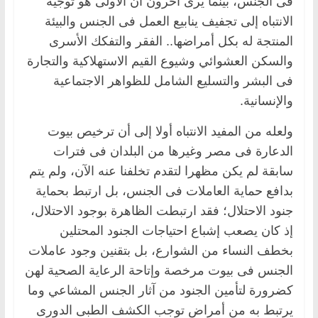
فى الجنس، بينما يرى آخرون أن الأولى هو توجيه
الانتباه إلى تجفيف ينابيع العمل فى الجنس والبيئة
المنتجة له بكل أمراضها.. الفقر والتفكك الأسرى
والسكن العشوائي وشيوع القيم الاستهلاكية والتجارة
فى البشر والتسليع الشامل للظواهر الاجتماعية
والإنسانية.
ولعله من المفيد الانتباه أولا إلى أن ترخيص بيوت
الدعارة فى مصر وغيرها من البلدان فى فترات
سابقة لم يكن مظهرا لتقدم تخلفنا عنه الآن، ولم يتم
بدافع حماية العاملات فى الجنس، بل ارتبط بحماية
جنود الاحتلال؛ فقد ارتبطت الظاهرة بوجود الاحتلال،
إذ كان يصعب إشباع احتياجات الجنود المحتلين
بخطف النساء من الشوارع، بل بتقنين وجود عاملات
الجنس فى بيوت مرخصة وإتاحة الرعاية الصحية لهن
كضرورة لتأمين الجنود من آثار الجنس المشاعي وما
يرتبط به من أمراض توجب الكشف الطبى الدورى