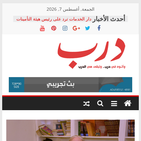
Skip
الجمعة, أغسطس 7, 2026
to
دار الخدمات ترد على رئيس هيئة التأمينات
content
بعد مؤتمره الصحفي: إنكار الأزمة لا ينهي
معاناة أصحاب المعاشات.. ونطالب بكشف
الشركة المنفذة
فرحات سليمان يكتب: القطاع الصحي إلى
أين؟
حزب التحالف الشعبي يطلق لجنة “الحق
درب
في الصحة” بالإسكندرية لرصد الانتهاكات
ودعم المرضى
صور .. اعتماد الرسومات النهائية للقرار
وأتوه
الوزاري لمدينة الصحفيين.. وانتهاء أعمال
في
إنشاء المبنى الإداري
درب..
المجلس القومي لحقوق الإنسان يعلن
وتبقى
متابعة قضية الدكتور محمد زهران.. ويؤكد:
هي
قرينة البراءة وضمانات المحاكمة العادلة
حق أصيل
الدرب