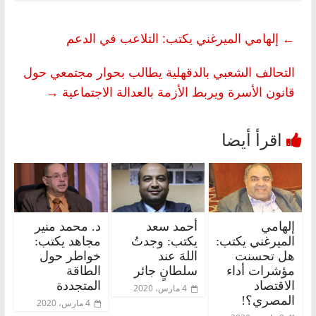
←
إلهامي الميرغني يكتب: التلاعب في الدعم
التحالف الشعبي بالدقهلية يطالب بحوار مجتمعي حول
قانون الأسرة ويربط الأزمة بالعدالة الاجتماعية
→
إلهامي
أحمد سعد
د. محمد منير
الميرغني يكتب:
يكتب: وجدتُ
مجاهد يكتب:
هل تحسنت
اللهَ عند
خواطر حول
مؤشرات أداء
سلطانٍ جائر
الطاقة
الاقتصاد
المتجددة
4 مارس، 2020
المصري؟!
4 مارس، 2020