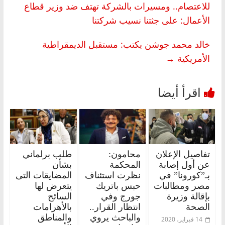
للاعتصام.. ومسيرات بالشركة تهتف ضد وزير قطاع
الأعمال: على جثتنا نسيب شركتنا
خالد محمد جوشن يكتب: مستقبل الديمقراطية
الأمريكية
→
تفاصيل الإعلان
محامون:
طلب برلماني
عن أول إصابة
المحكمة
بشأن
بـ”كورونا” في
نظرت استئناف
المضايقات التى
مصر ومطالبات
حبس باتريك
يتعرض لها
بإقالة وزيرة
جورج وفي
السائح
الصحة
انتظار القرار..
بالأهرامات
والباحث يروي
والمناطق
14 فبراير، 2020