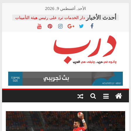
Skip
الأحد, أغسطس 9, 2026
المجلس القومي لحقوق الإنسان يعلن
to
متابعة قضية الدكتور محمد زهران.. ويؤكد:
content
قرينة البراءة وضمانات المحاكمة العادلة
حق أصيل
دار الخدمات ترد على رئيس هيئة التأمينات
بعد مؤتمره الصحفي: إنكار الأزمة لا ينهي
معاناة أصحاب المعاشات.. ونطالب بكشف
الشركة المنفذة
درب
فرحات سليمان يكتب: القطاع الصحي إلى
أين؟
حزب التحالف الشعبي يطلق لجنة “الحق
وأتوه
في الصحة” بالإسكندرية لرصد الانتهاكات
في
ودعم المرضى
درب..
صور .. اعتماد الرسومات النهائية للقرار
وتبقى
الوزاري لمدينة الصحفيين.. وانتهاء أعمال
هي
إنشاء المبنى الإداري
الدرب