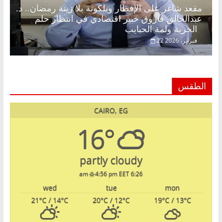
مقعد شاغر على الإفطار وبلكونة بلا زينة رمضان.. د.
عبدالخالق فاروق خبير اقتصادي في انتظار حلم
الحرية ولمة الحبايب
22 فبراير، 2026
الطقس
CAIRO, EG
16°
partly cloudy
4:56 pm EET
6:26 am
wed
tue
mon
21
°C
/ 14
°C
20
°C
/ 12
°C
19
°C
/ 13
°C