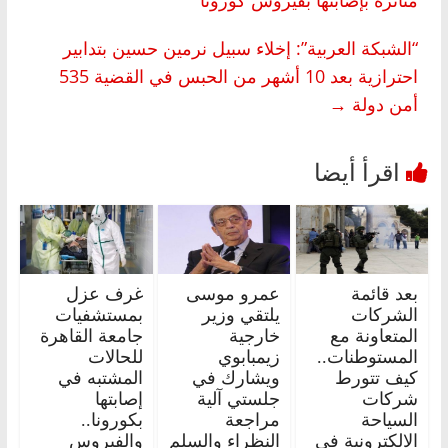
“الشبكة العربية”: إخلاء سبيل نرمين حسين بتدابير
احترازية بعد 10 أشهر من الحبس في القضية 535
أمن دولة
→
بعد قائمة
عمرو موسى
غرف عزل
الشركات
يلتقي وزير
بمستشفيات
المتعاونة مع
خارجية
جامعة القاهرة
المستوطنات..
زيمبابوي
للحالات
كيف تتورط
ويشارك في
المشتبه في
شركات
جلستي آلية
إصابتها
السياحة
مراجعة
بكورونا..
الالكترونية في
النظراء والسلم
والفيروس