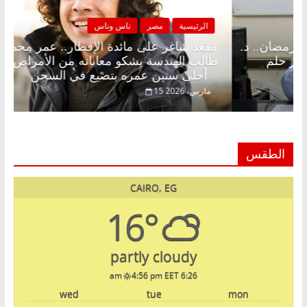
مصر
ناس وناس
الرئيسية
مصر
 على الإفطار وبلكونة بلا زينة رمضان.. د.
مقعد شاغر على
 فاروق خبير اقتصادي في انتظار حلم
طالب الهندسة ي
أحلى سنين عمره بتضيع في السجن
15 مارس، 2026
الطقس
CAIRO, EG
16°
partly cloudy
4:56 pm EET
6:26 am
wed
tue
mon