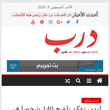
Skip
الأحد, أغسطس 9, 2026
to
دار الخدمات ترد على رئيس هيئة التأمينات
content
بعد مؤتمره الصحفي: إنكار الأزمة لا ينهي
معاناة أصحاب المعاشات.. ونطالب بكشف
الشركة المنفذة
فرحات سليمان يكتب: القطاع الصحي إلى
أين؟
حزب التحالف الشعبي يطلق لجنة “الحق
درب
في الصحة” بالإسكندرية لرصد الانتهاكات
ودعم المرضى
صور .. اعتماد الرسومات النهائية للقرار
وأتوه
الوزاري لمدينة الصحفيين.. وانتهاء أعمال
في
إنشاء المبنى الإداري
درب..
المجلس القومي لحقوق الإنسان يعلن
وتبقى
متابعة قضية الدكتور محمد زهران.. ويؤكد:
هي
قرينة البراءة وضمانات المحاكمة العادلة
حق أصيل
الدرب
عربي ودولي
لندن تؤكد تلقيح 140 شخصا في