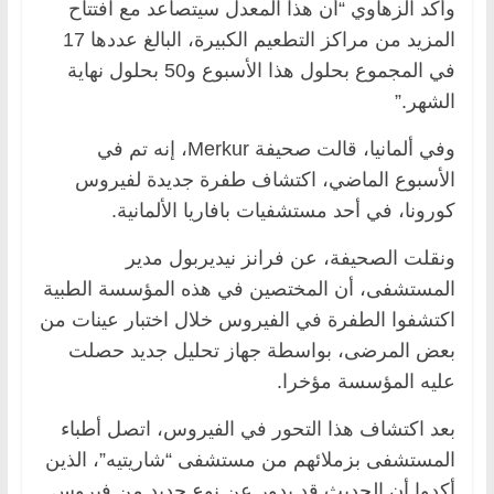
وأكد الزهاوي “أن هذا المعدل سيتصاعد مع افتتاح
المزيد من مراكز التطعيم الكبيرة، البالغ عددها 17
في المجموع بحلول هذا الأسبوع و50 بحلول نهاية
الشهر.”
وفي ألمانيا، قالت صحيفة Merkur، إنه تم في
الأسبوع الماضي، اكتشاف طفرة جديدة لفيروس
كورونا، في أحد مستشفيات بافاريا الألمانية.
ونقلت الصحيفة، عن فرانز نيديربول مدير
المستشفى، أن المختصين في هذه المؤسسة الطبية
اكتشفوا الطفرة في الفيروس خلال اختبار عينات من
بعض المرضى، بواسطة جهاز تحليل جديد حصلت
عليه المؤسسة مؤخرا.
بعد اكتشاف هذا التحور في الفيروس، اتصل أطباء
المستشفى بزملائهم من مستشفى “شاريتيه”، الذين
أكدوا أن الحديث قد يدور عن نوع جديد من فيروس