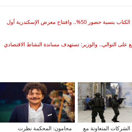
وزيرة الثقافة تعلن استئناف أنشطة معارض الكتاب بنسبة حضور 50%.. وافتتاح معرض الإسكندرية أول
بع على التوالي.. والوزير: تستهدف مساندة النشاط الاقتصادي
 الشركات المتعاونة مع
محامون: المحكمة نظرت