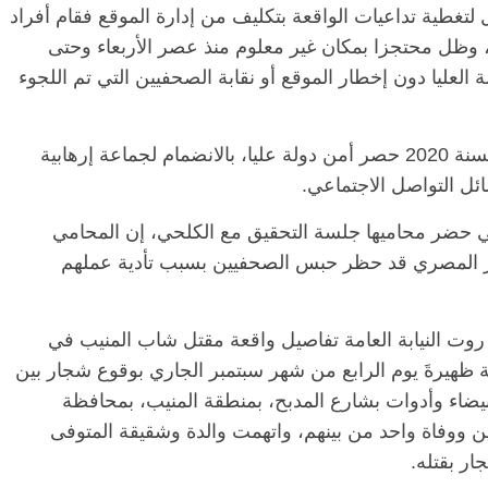
تغطية تداعيات الواقعة بتكليف من إدارة الموقع فقام أفراد
، وظل محتجزا بمكان غير معلوم منذ عصر الأربعاء وحتى
ة العليا دون إخطار الموقع أو نقابة الصحفيين التي تم اللجوء
ويواجه الكلحي اتهامات في القضية رقم 855 لسنة 2020 حصر أمن دولة عليا، بالانضمام لجماعة إرهابية
ئل التواصل الاجتماعي.
تي حضر محاميها جلسة التحقيق مع الكلحي، إن المحامي
ور المصري قد حظر حبس الصحفيين بسبب تأدية عملهم
 روت النيابة العامة تفاصيل واقعة مقتل شاب المنيب في
ة ظهيرةَ يوم الرابع من شهر سبتمبر الجاري بوقوع شجار بين
بيضاء وأدوات بشارع المدبح، بمنطقة المنيب، بمحافظة
 ووفاة واحد من بينهم، واتهمت والدة وشقيقة المتوفى
ار بقتله.