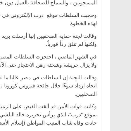
المسجونين ، والسماح للصحافة بالعمل دون 
لهذه الخطوة
وقالت لجنة حماية الصحفيين إنها أرسلت بريد إ
ولكنها لم تتلق رداً فورياً.
في الشهر الماضي ، احتجزت السلطات المصرية
ولا يزال جريشة وشحتة رهن الاحتجاز حتى الآن
يسية
مصر
ناس وناس
الرئيسية
مصر
ناس ونا
دالخالق فاروق.. خبير اقتصادي
في ذكرى رحيله.. د. نور
وقالت اللجنة إن السلطات في مصر عالبا ما ت
 بذكرى ميلاده وحيداً على أبواب
قانوني دافع عن قضايا ا
اتجاه ازداد سوءًا خلال جائحة فيروس كورونا ، 
للحرية (بروفايل)
2
26 يناير، 2026
الصحفيين.
وكانت قوات الأمن قد ألقت القبض على الزمي
بموقع “درب”، الذي يرأس تحريره خالد البلشي و
حادث وفاة شاب المنيب المواطن (إسلام الأستر