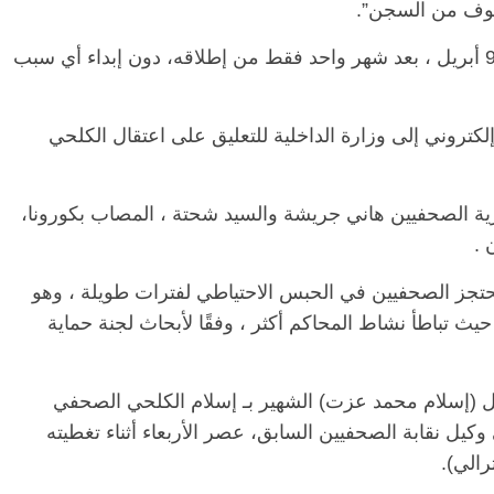
خوف من السجن”.
وحجبت السلطات موقع درب الإلكتروني في 9 أبريل ، بعد شهر واحد فقط من إطلاقه، دون إبداء أي سبب
لكتروني إلى وزارة الداخلية للتعليق على اعتقال الكلحي
 الصحفيين هاني جريشة والسيد شحتة ، المصاب بكورونا،
الرئيسية
مصر
ناس وناس
 .
س
مقعد شاغر على مائدة الإفطار.. يحيى
م
 فرحات فقيه
حسين عبدالهادي فارس مقاومة
ر
حتجز الصحفيين في الحبس الاحتياطي لفترات طويلة ، وهو
لوطن وانحاز
الخصخصة الذي دافع عن المال العام
ا
حيث تباطأ نشاط المحاكم أكثر ، وفقًا لأبحاث لجنة حماية
(بروفايل)
ا
21 فبراير، 2026
ل (إسلام محمد عزت) الشهير بـ إسلام الكلحي الصحفي
كيل نقابة الصحفيين السابق، عصر الأربعاء أثناء تغطيته
الي).