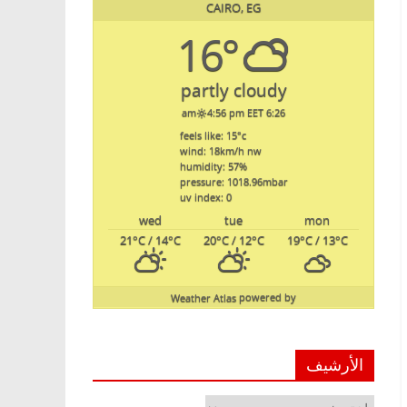
CAIRO, EG
16°
partly cloudy
4:56 pm EET
6:26 am
feels like: 15
°c
wind: 18
km/h
nw
humidity: 57
%
pressure: 1018.96
mbar
uv index: 0
wed
tue
mon
21
°C
/ 14
°C
20
°C
/ 12
°C
19
°C
/ 13
°C
Weather Atlas
powered by
الأرشيف
الأرشيف