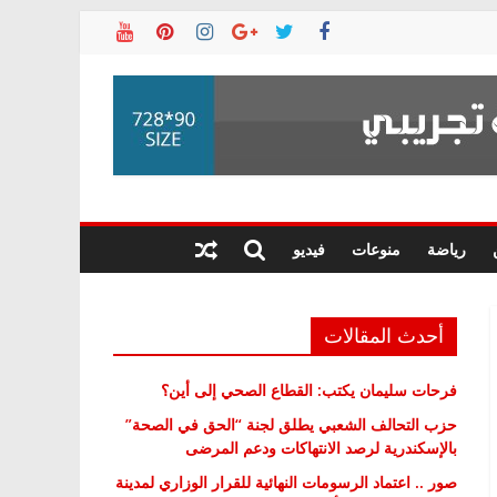
رياضة
منوعات
فيديو
أحدث المقالات
فرحات سليمان يكتب: القطاع الصحي إلى أين؟
حزب التحالف الشعبي يطلق لجنة “الحق في الصحة”
بالإسكندرية لرصد الانتهاكات ودعم المرضى
صور .. اعتماد الرسومات النهائية للقرار الوزاري لمدينة