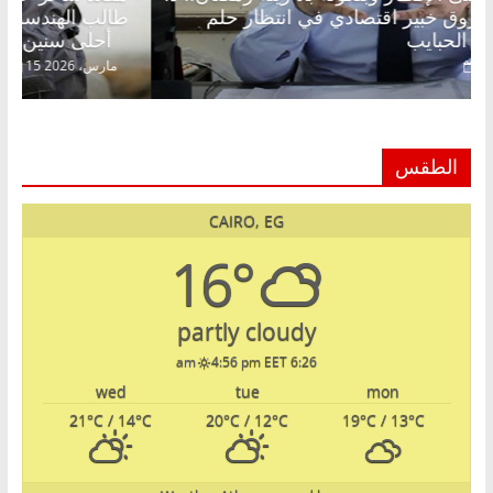
عبدالخالق فاروق خبير اقتصادي في انتظار حلم
طا
الحرية ولمة الحبايب
أحلى سنين عمره بتضيع 
22 فبراير، 2026
5
الطقس
CAIRO, EG
16°
partly cloudy
4:56 pm EET
6:26 am
wed
tue
mon
21
°C
/ 14
°C
20
°C
/ 12
°C
19
°C
/ 13
°C