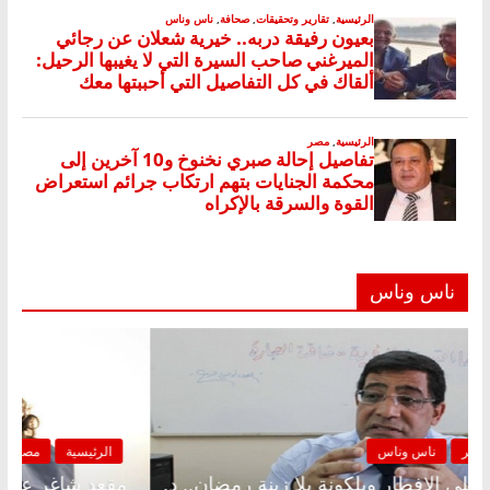
ناس وناس
الرئيسية
مصر
ناس وناس
مقعد شاغر على الإفطار وبلكونة بلا زينة رمضان.. د.
مق