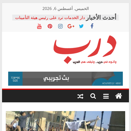
Skip
الخميس, أغسطس 6, 2026
to
دار الخدمات ترد على رئيس هيئة التأمينات
content
بعد مؤتمره الصحفي: إنكار الأزمة لا ينهي
معاناة أصحاب المعاشات.. ونطالب بكشف
الشركة المنفذة
فرحات سليمان يكتب: القطاع الصحي إلى
أين؟
حزب التحالف الشعبي يطلق لجنة “الحق
درب
في الصحة” بالإسكندرية لرصد الانتهاكات
ودعم المرضى
صور .. اعتماد الرسومات النهائية للقرار
وأتوه
الوزاري لمدينة الصحفيين.. وانتهاء أعمال
في
إنشاء المبنى الإداري
درب..
المجلس القومي لحقوق الإنسان يعلن
وتبقى
متابعة قضية الدكتور محمد زهران.. ويؤكد:
هي
قرينة البراءة وضمانات المحاكمة العادلة
حق أصيل
الدرب