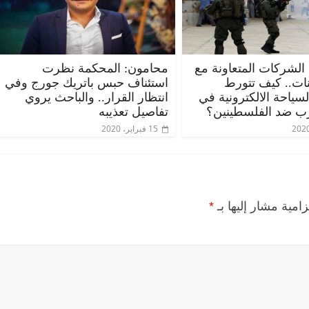
 الشركات المتعاونة مع
محامون: المحكمة نظرت
ات.. كيف تتورط
استئناف حبس باتريك جورج وفي
ياحة الالكترونية في
انتظار القرار.. والباحث يروي
ب ضد الفلسطينين؟
تفاصيل تعذيبه
15 فبراير، 2020
زامية مشار إليها بـ
*