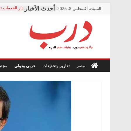
Skip
السبت, أغسطس 8, 2026
دار الخدمات تر
to
بعد مؤتمره الص
معاناة أصحاب
content
الشركة المنفذ
فرحات سليمان
درب
أين؟
حزب التحالف 
في الصحة” بال
وأتوه
ودعم المرضى
صور .. اعتماد 
في
مصر
تقارير وتحقيقات
عربي ودولي
مجتم
الوزاري لمدينة
درب..
إنشاء المبنى ا
وتبقى
المجلس القومي
هي
متابعة قضية ال
الدرب
قرينة البراءة 
حق أصيل