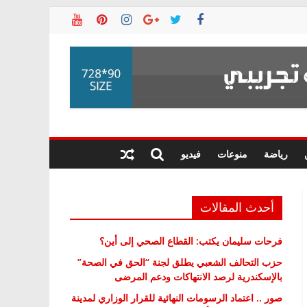
رياضة
منوعات
فيديو
أحدث المقالات
فرحات سليمان يكتب: القطاع الصحي إلى أين؟
حزب التحالف الشعبي يطلق لجنة “الحق في الصحة”
بالإسكندرية لرصد الانتهاكات ودعم المرضى
صور .. اعتماد الرسومات النهائية للقرار الوزاري لمدينة