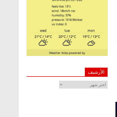
feels like: 15
°c
wind: 18
km/h
nw
humidity: 57
%
pressure: 1018.96
mbar
uv index: 0
wed
tue
mon
21
°C
/ 14
°C
20
°C
/ 12
°C
19
°C
/ 13
°C
Weather Atlas
powered by
الأرشيف
الأرشيف