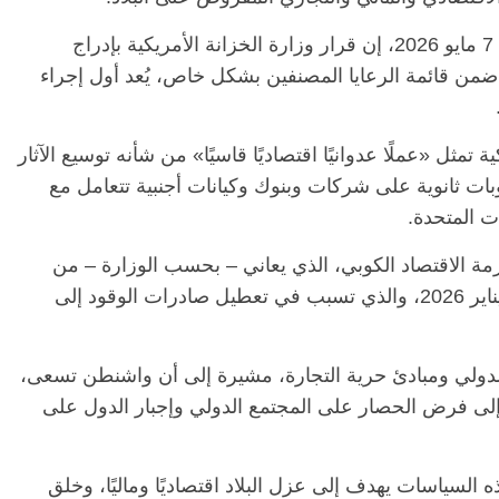
وقالت الوزارة، في بيان صادر من هافانا بتاريخ 7 مايو 2026، إن قرار وزارة الخزانة الأمريكية بإدراج
 ضمن قائمة الرعايا المصنفين بشكل خاص، يُعد أول إجراء
الرئيسية
مصر
ناس وناس
الرئيسية
مصر
نا
مقعد شاغر على مائدة الإفطار.. يحيى
مقعد شاغر على الإف
حسين عبدالهادي فارس مقاومة
رمضان.. د. عبدالخا
تمثل «عملًا عدوانيًا اقتصاديًا قاسيًا» من شأنه توسيع الآثار
الخصخصة الذي دافع عن المال العام
اقتصادي في انتظار
بات ثانوية على شركات وبنوك وكيانات أجنبية تتعامل مع
(بروفايل)
الحبايب
21 فبراير، 2026
22 فبراير، 2026
ت المتحدة.
مة الاقتصاد الكوبي، الذي يعاني – بحسب الوزارة – من
تداعيات «الحصار النفطي» المفروض منذ 29 يناير 2026، والذي تسبب في تعطيل صادرات الوقود إلى
ن الدولي ومبادئ حرية التجارة، مشيرة إلى أن واشنطن تسعى،
إلى فرض الحصار على المجتمع الدولي وإجبار الدول على
 السياسات يهدف إلى عزل البلاد اقتصاديًا وماليًا، وخلق