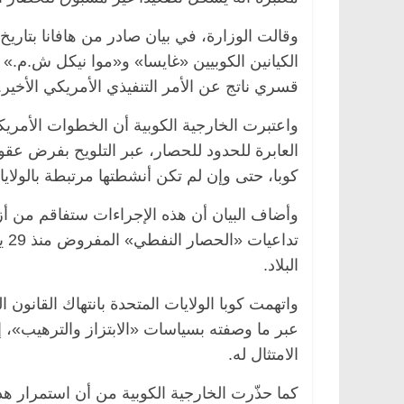
الكيانين الكوبيين «غايسا» و«موا نيكل ش.م.»
قسري ناتج عن الأمر التنفيذي الأمريكي الأخير.
س
الرئيسية
مصر
ناس وناس
ير اقتصادي
في ذكرى رحيله.. د. نور فرحات فقيه
واعتبرت الخارجية الكوبية أن الخطوات الأمريكية 
داً على أبواب
قانوني دافع عن قضايا الوطن وانحاز
العابرة للحدود للحصار، عبر التلويح بفرض عقو
للحرية (بروفايل)
26 يناير، 2026
كوبا، حتى وإن لم تكن أنشطتها مرتبطة بالولايا
وأضاف البيان أن هذه الإجراءات ستفاقم من أز
البلاد.
واتهمت كوبا الولايات المتحدة بانتهاك القانو
عبر ما وصفته بسياسات «الابتزاز والترهيب»، 
الامتثال له.
كما حذّرت الخارجية الكوبية من أن استمرار هذه