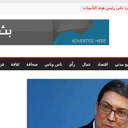
د على رئيس هيئة التأمينات
حفي: إنكار الأزمة لا ينهي
 المعاشات.. ونطالب بكشف
ة
 يكتب: القطاع الصحي إلى
الشعبي يطلق لجنة “الحق
إسكندرية لرصد الانتهاكات
الرسومات النهائية للقرار
ع مدني
اقتصاد
عمال
رأي
ناس وناس
صحافة
ثقافة
فن
 الصحفيين.. وانتهاء أعمال
لإداري
 لحقوق الإنسان يعلن
دكتور محمد زهران.. ويؤكد:
وضمانات المحاكمة العادلة