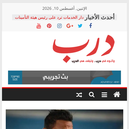
Skip
الإثنين, أغسطس 10, 2026
to
دار الخدمات ترد على رئيس هيئة التأمينات
content
بعد مؤتمره الصحفي: إنكار الأزمة لا ينهي
معاناة أصحاب المعاشات.. ونطالب بكشف
الشركة المنفذة
فرحات سليمان يكتب: القطاع الصحي إلى
أين؟
حزب التحالف الشعبي يطلق لجنة “الحق
درب
في الصحة” بالإسكندرية لرصد الانتهاكات
ودعم المرضى
صور .. اعتماد الرسومات النهائية للقرار
وأتوه
الوزاري لمدينة الصحفيين.. وانتهاء أعمال
في
إنشاء المبنى الإداري
درب..
المجلس القومي لحقوق الإنسان يعلن
وتبقى
متابعة قضية الدكتور محمد زهران.. ويؤكد:
هي
قرينة البراءة وضمانات المحاكمة العادلة
حق أصيل
الدرب