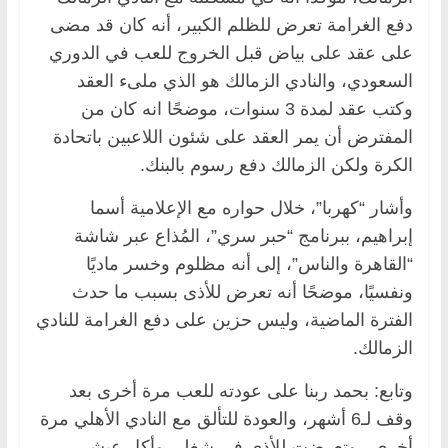
دفع الغرامة تعرض للظلم الكبير، أنه كان قد مضى
على عقد على بياض قبل الخروج للعب في الدوري
السعودي، والنادي الزمالك هو الذي ملىء العقد
وكتب عقد لمدة 3 سنوات، موضحًا انه كان من
المفترض أن يمر العقد على شئون اللاعبين باتحادة
الكرة ولكن الزمالك دفع رسوم بالبنك.
وأشار “كهربا”، خلال حواره مع الإعلامية أسما
إبراهيم، ببرنامج “حبر سري”، المُذاع عبر شاشة
“القاهرة والناس”، إلى أنه مظلوم وخسر ماديًا
ونفسيًا، موضحًا أنه تعرض للأذى بسبب ما حدث
الفترة الماضية، وليس حزين على دفع الغرامة للنادي
الزمالك.
وتابع: بحمد ربنا على عودته للعب مرة أخرى بعد
وقف لـ6 أشهر، والعودة للتألق مع النادي الأهلي مرة
أخرى، وتعرضت للأذى في شغلي وأكل عيشي