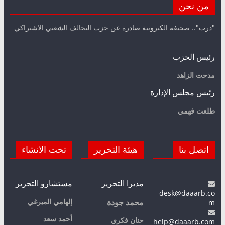
من نحن
"درب".. صحيفة الكترونية صادرة عن حزب التحالف الشعبي الاشتراكي
رئيس الحزب
مدحت الزاهد
رئيس مجلس الإدارة
طلعت فهمي
اتصل بنا
هيئة التحرير
تحت الانشاء
مديرا التحرير
مستشارو التحرير
desk@daaarb.co
m
إلهامي الميرغي
محمد جودة
أحمد سعد
حنان فكري
help@daaarb.com