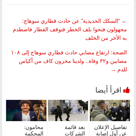
←
“السكك الحديدية” عن حادث قطاري سوهاج:
مجهولون فتحوا بلف الخطر فتوقف القطار فاصطدم
به الأخر من الخلف
الصحة: ارتفاع مصابي حادث قطاري سوهاج إلى ١٠٨
مصابين و٣٢ وفاة.. ولدينا مخزون كاف من أكياس
للدم
→
تفاصيل الإعلان
بعد قائمة
محامون:
عن أول إصابة
الشركات
المحكمة