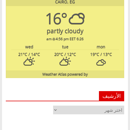
CAIRO, EG
16°
partly cloudy
4:56 pm EET
6:26 am
wed
tue
mon
21
°C
/ 14
°C
20
°C
/ 12
°C
19
°C
/ 13
°C
Weather Atlas
powered by
الأرشيف
الأرشيف