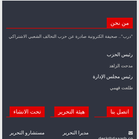
من نحن
"درب".. صحيفة الكترونية صادرة عن حزب التحالف الشعبي الاشتراكي
رئيس الحزب
مدحت الزاهد
رئيس مجلس الإدارة
طلعت فهمي
اتصل بنا
هيئة التحرير
تحت الانشاء
مديرا التحرير
مستشارو التحرير
desk@daaarb.co