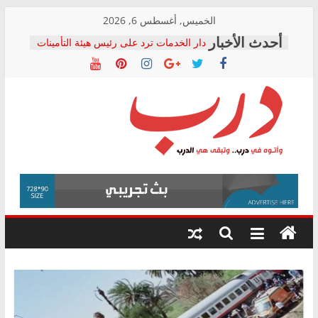
Skip
الخميس, أغسطس 6, 2026
to
دار الخدمات ترد على رئيس هيئة التأمينات
content
بعد مؤتمره الصحفي: إنكار الأزمة لا ينهي
معاناة أصحاب المعاشات.. ونطالب بكشف
الشركة المنفذة
فرحات سليمان يكتب: القطاع الصحي إلى
أين؟
حزب التحالف الشعبي يطلق لجنة “الحق
درب
في الصحة” بالإسكندرية لرصد الانتهاكات
ودعم المرضى
صور .. اعتماد الرسومات النهائية للقرار
وأتوه
الوزاري لمدينة الصحفيين.. وانتهاء أعمال
في
إنشاء المبنى الإداري
درب..
المجلس القومي لحقوق الإنسان يعلن
وتبقى
متابعة قضية الدكتور محمد زهران.. ويؤكد:
هي
قرينة البراءة وضمانات المحاكمة العادلة
حق أصيل
الدرب