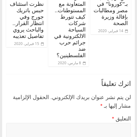
بـ”كورونا” في
المتعاونة مع
نظرت استئناف
مصر ومطالبات
المستوطنات..
حبس باتريك
بإقالة وزيرة
كيف تتورط
جورج وفي
الصحة
شركات
انتظار القرار..
السياحة
والباحث يروي
14 فبراير، 2020
الالكترونية في
تفاصيل تعذيبه
جرائم حرب
15 فبراير، 2020
ضد
الفلسطينين؟
8 مارس، 2020
اترك تعليقاً
لن يتم نشر عنوان بريدك الإلكتروني.
الحقول الإلزامية
مشار إليها بـ
*
التعليق
*