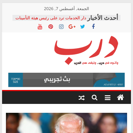
Skip
الجمعة, أغسطس 7, 2026
to
دار الخدمات ترد على رئيس هيئة التأمينات
content
بعد مؤتمره الصحفي: إنكار الأزمة لا ينهي
معاناة أصحاب المعاشات.. ونطالب بكشف
الشركة المنفذة
فرحات سليمان يكتب: القطاع الصحي إلى
أين؟
حزب التحالف الشعبي يطلق لجنة “الحق
درب
في الصحة” بالإسكندرية لرصد الانتهاكات
ودعم المرضى
صور .. اعتماد الرسومات النهائية للقرار
وأتوه
الوزاري لمدينة الصحفيين.. وانتهاء أعمال
في
إنشاء المبنى الإداري
درب..
المجلس القومي لحقوق الإنسان يعلن
وتبقى
متابعة قضية الدكتور محمد زهران.. ويؤكد:
هي
قرينة البراءة وضمانات المحاكمة العادلة
حق أصيل
الدرب