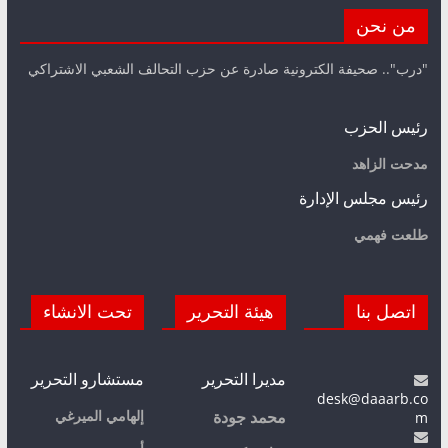
من نحن
"درب".. صحيفة الكترونية صادرة عن حزب التحالف الشعبي الاشتراكي
رئيس الحزب
مدحت الزاهد
رئيس مجلس الإدارة
طلعت فهمي
اتصل بنا
هيئة التحرير
تحت الانشاء
مديرا التحرير
مستشارو التحرير
desk@daaarb.co
m
إلهامي الميرغي
محمد جودة