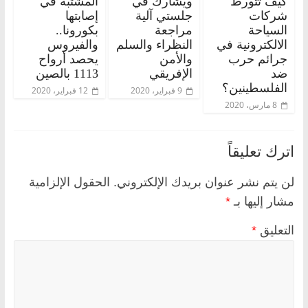
كيف تتورط
ويشارك في
المشتبه في
شركات
جلستي آلية
إصابتها
السياحة
مراجعة
بكورونا..
الالكترونية في
النظراء والسلم
والفيروس
جرائم حرب
والأمن
يحصد أرواح
ضد
الإفريقي
1113 بالصين
الفلسطينين؟
9 فبراير، 2020
12 فبراير، 2020
8 مارس، 2020
اترك تعليقاً
لن يتم نشر عنوان بريدك الإلكتروني.
الحقول الإلزامية
مشار إليها بـ
*
التعليق
*