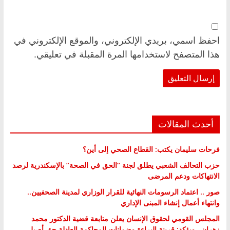
احفظ اسمي، بريدي الإلكتروني، والموقع الإلكتروني في
هذا المتصفح لاستخدامها المرة المقبلة في تعليقي.
أحدث المقالات
فرحات سليمان يكتب: القطاع الصحي إلى أين؟
حزب التحالف الشعبي يطلق لجنة “الحق في الصحة” بالإسكندرية لرصد
الانتهاكات ودعم المرضى
صور .. اعتماد الرسومات النهائية للقرار الوزاري لمدينة الصحفيين..
وانتهاء أعمال إنشاء المبنى الإداري
المجلس القومي لحقوق الإنسان يعلن متابعة قضية الدكتور محمد
زهران.. ويؤكد: قرينة البراءة وضمانات المحاكمة العادلة حق أصيل