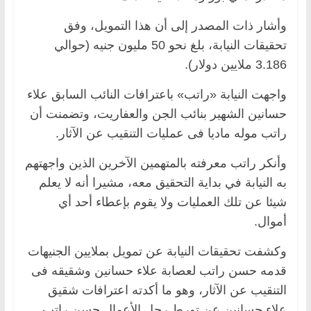
وأشار ذات المصدر إلى أن هذا التمويل، وفق
تحقيقات النيابة، بلغ نحو 50 مليون جنيه (حوالي
3.186 ملايين دولار).
واجهت النيابة «راتب» باعترافات النائب السابق علاء
حسانين الشهير بنائب الجن والعفاريت، وتضمنت أن
راتب موله ماديا فى عمليات التنقيب عن الآثار.
وأنكر راتب معرفته بالمتهمين الآخرين الذين واجهتهم
به النيابة في بداية التحقيق معه، مشيرا أنه لا يعلم
شيئا عن تلك العمليات ولا يقوم بإعطاء أحد أي
أموال.
وكشفت تحقيقات النيابة عن تمويل بملايين الجنيهات
قدمه حسن راتب لعصابة علاء حسانين وشقيقه فى
التنقيب عن الآثار، وهو ما أكدته اعترافات شقيق
علاء حسانين عن تورط رجل الأعمال حسن راتب