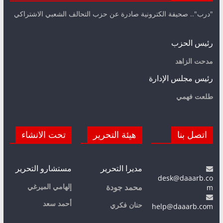
"درب".. صحيفة الكترونية صادرة عن حزب التحالف الشعبي الاشتراكي
رئيس الحزب
مدحت الزاهد
رئيس مجلس الإدارة
طلعت فهمي
اتصل بنا
هيئة التحرير
تحت الانشاء
مديرا التحرير
مستشارو التحرير
desk@daaarb.co
m
إلهامي الميرغي
محمد جودة
أحمد سعد
حنان فكري
help@daaarb.com