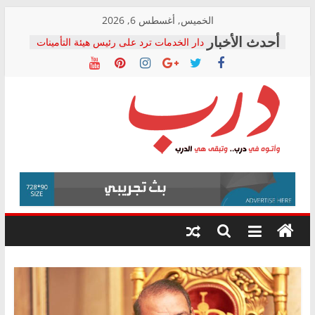
Skip
الخميس, أغسطس 6, 2026
to
دار الخدمات ترد على رئيس هيئة التأمينات
content
بعد مؤتمره الصحفي: إنكار الأزمة لا ينهي
معاناة أصحاب المعاشات.. ونطالب بكشف
الشركة المنفذة
فرحات سليمان يكتب: القطاع الصحي إلى
أين؟
حزب التحالف الشعبي يطلق لجنة “الحق
درب
في الصحة” بالإسكندرية لرصد الانتهاكات
ودعم المرضى
صور .. اعتماد الرسومات النهائية للقرار
وأتوه
الوزاري لمدينة الصحفيين.. وانتهاء أعمال
في
إنشاء المبنى الإداري
درب..
المجلس القومي لحقوق الإنسان يعلن
وتبقى
متابعة قضية الدكتور محمد زهران.. ويؤكد:
هي
قرينة البراءة وضمانات المحاكمة العادلة
حق أصيل
الدرب