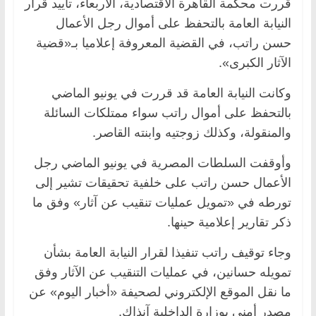
قررت محكمة القاهرة الاقتصادية، الأربعاء، تأييد قرار
النيابة العامة بالتحفظ على أموال رجل الأعمال
حسن راتب، في القضية المعروفة إعلاميا بـ«قضية
الآثار الكبرى».
وكانت النيابة العامة قد قررت في يونيو الماضي
بالتحفظ على أموال راتب سواء ممتلكات السائلة
والمنقولة، وكذلك زوجتيه وابنته القاصر.
وأوقفت السلطات المصرية في يونيو الماضي رجل
الأعمال حسن راتب على خلفية تحقيقات تشير إلى
تورطه في «تمويل عمليات تنقيب عن آثار» وفق ما
ذكر تقارير إعلامية حينها.
وجاء توقيف راتب تنفيذا لقرار النيابة العامة بشأن
تمويله حسانين، في عمليات التنقيب عن الآثار وفق
ما نقل الموقع الإلكتروني لصحيفة «أخبار اليوم» عن
مصدر أمني بوزارة الداخلية آنذاك.