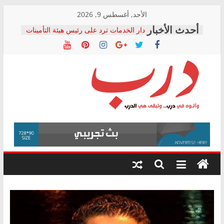
Skip
الأحد, أغسطس 9, 2026
to
دار الخدمات ترد على رئيس هيئة التأمينات
content
بعد مؤتمره الصحفي: إنكار الأزمة لا ينهي
معاناة أصحاب المعاشات.. ونطالب بكشف
الشركة المنفذة
فرحات سليمان يكتب: القطاع الصحي إلى
أين؟
حزب التحالف الشعبي يطلق لجنة “الحق
درب
في الصحة” بالإسكندرية لرصد الانتهاكات
ودعم المرضى
صور .. اعتماد الرسومات النهائية للقرار
وأتوه
الوزاري لمدينة الصحفيين.. وانتهاء أعمال
في
إنشاء المبنى الإداري
درب..
المجلس القومي لحقوق الإنسان يعلن
وتبقى
متابعة قضية الدكتور محمد زهران.. ويؤكد:
هي
قرينة البراءة وضمانات المحاكمة العادلة
حق أصيل
الدرب