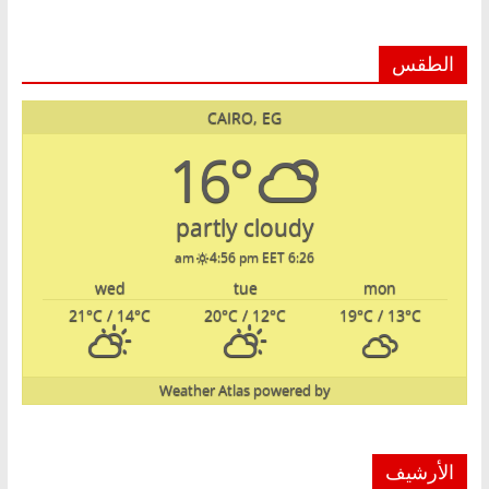
الطقس
CAIRO, EG
16°
partly cloudy
4:56 pm EET
6:26 am
wed
tue
mon
21
°C
/ 14
°C
20
°C
/ 12
°C
19
°C
/ 13
°C
Weather Atlas
powered by
الأرشيف