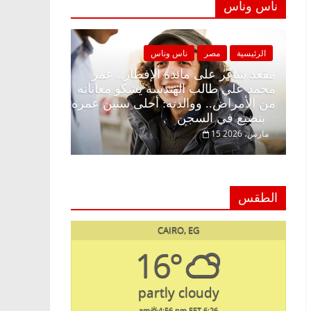
ناس وناس
مصر
ناس وناس
الرئيسية
مصر
ناس وناس
غر على الإفطار وبلكونة بلا زينة
مقعد شاغر على مائدة الإف
 د. عبدالخالق فاروق خبير
محمد علي طالب الهندسة ي
 في انتظار حلم الحرية ولمة
من الأمراض.. ووالدته: أح
بتضيع في السجن
15 مارس، 2026
الطقس
CAIRO, EG
16°
partly cloudy
4:56 pm EET
6:26 am