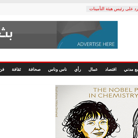
د على رئيس هيئة التأمينات
حفي: إنكار الأزمة لا ينهي
 المعاشات.. ونطالب بكشف
ة
 يكتب: القطاع الصحي إلى
الشعبي يطلق لجنة “الحق
إسكندرية لرصد الانتهاكات
الرسومات النهائية للقرار
ع مدني
اقتصاد
عمال
رأي
ناس وناس
صحافة
ثقافة
فن
 الصحفيين.. وانتهاء أعمال
لإداري
 لحقوق الإنسان يعلن
دكتور محمد زهران.. ويؤكد:
وضمانات المحاكمة العادلة