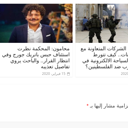
 الشركات المتعاونة مع
محامون: المحكمة نظرت
ات.. كيف تتورط
استئناف حبس باتريك جورج وفي
ياحة الالكترونية في
انتظار القرار.. والباحث يروي
ب ضد الفلسطينين؟
تفاصيل تعذيبه
15 فبراير، 2020
زامية مشار إليها بـ
*