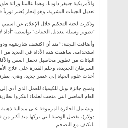
والأمريكية جنيفر داودنا، وهما عالمتا وراثة 
تعديل الجينات البشرية، وهو إنجاز يُعتبر ثورياً 
وذكرت لجنة التحكيم خلال الإعلان عن اسمي ال
صر
ناس وناس
الرئيسية
مصر
ناس وناس
“تطوير وسيلة لتعديل الجينات” بواسطة “أداة لإ
 فاروق.. خبير اقتصادي
في ذكرى رحيله.. د. نور فرحات
ميلاده وحيداً على أبواب
قانوني دافع عن قضايا الوطن وا
للحرية (بروفايل)
استخدامه. ساهمت هذه الأداة في العديد من ا
26 يناير، 2026
النباتات من تطوير محاصيل تحمل العفن والآف
السرطان الجديدة، وحلم القدرة على علاج الأ
أخذت علوم الحياة إلى عصر جديد، وهي، بطرق 
وتمنح جائزة نوبل للكيمياء للعمل الذي أدى إل
العام الماضي التي منحت لعلماء ابتكروا بطارية 
دولار)، بفضل الوصية التي تركها منذ أكثر من 
للتكيف مع التضخم.