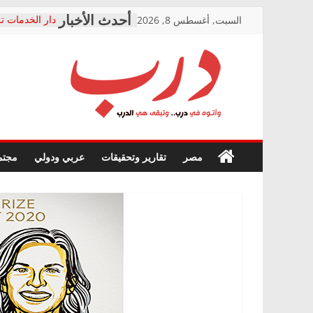
Skip
السبت, أغسطس 8, 2026
دار الخدمات تر
to
بعد مؤتمره الص
معاناة أصحاب
content
الشركة المنفذ
فرحات سليمان
درب
أين؟
حزب التحالف 
في الصحة” بال
وأتوه
ودعم المرضى
صور .. اعتماد 
في
مصر
تقارير وتحقيقات
عربي ودولي
مجتم
الوزاري لمدينة
درب..
إنشاء المبنى ا
وتبقى
المجلس القومي
هي
متابعة قضية ال
الدرب
قرينة البراءة 
حق أصيل