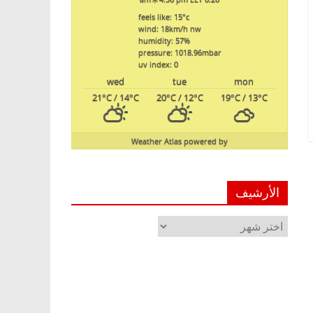
feels like: 15
°c
wind: 18
km/h
nw
humidity: 57
%
pressure: 1018.96
mbar
uv index: 0
wed
tue
mon
21
°C
/ 14
°C
20
°C
/ 12
°C
19
°C
/ 13
°C
Weather Atlas
powered by
الأرشيف
الأرشيف