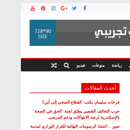
رياضة
منوعات
فيديو
أحدث المقالات
فرحات سليمان يكتب: القطاع الصحي إلى أين؟
حزب التحالف الشعبي يطلق لجنة “الحق في الصحة”
بالإسكندرية لرصد الانتهاكات ودعم المرضى
صور .. اعتماد الرسومات النهائية للقرار الوزاري لمدينة