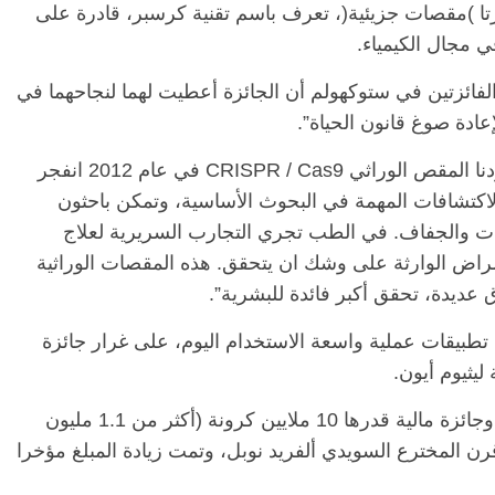
طورتا )مقصات جزيئية(، تعرف باسم تقنية كرسبر، قادرة على
في مجال الكيمياء.
الرئيسية
مصر
ناس وناس
الرئيسية
فائزتين في ستوكهولم أن الجائزة أعطيت لهما لنجاحهما في
مقعد شاغر على مائدة الإفطار.. يحيى
مقعد شا
عادة صوغ قانون الحياة”.
 فقيه
حسين عبدالهادي فارس مقاومة
رمضان..
نحاز
الخصخصة الذي دافع عن المال العام
اقتصادي
وأضافت اللجنة: “منذ أن اكتشف شاربنتييه ودودنا المقص الوراثي CRISPR / Cas9 في عام 2012 انفجر
(بروفايل)
الحبايب
لاكتشافات المهمة في البحوث الأساسية، وتمكن باحثون
21 فبراير، 2026
22 فبراير، 2026
ات والجفاف. في الطب تجري التجارب السريرية لعلاج
مراض الوارثة على وشك ان يتحقق. هذه المقصات الوراثية
عديدة، تحقق أكبر فائدة للبشرية”.
ى تطبيقات عملية واسعة الاستخدام اليوم، على غرار جائزة
ليثيوم أيون.
وتشتمل الجائزة المرموقة على ميدالية ذهبية وجائزة مالية قدرها 10 ملايين كرونة (أكثر من 1.1 مليون
قرن المخترع السويدي ألفريد نوبل، وتمت زيادة المبلغ مؤخرا