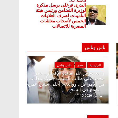
ناس وناس
مصر
ناس وناس
الرئيسية
مصر
ناس وناس
 على الإفطار وبلكونة بلا زينة
مقعد شاغر على مائدة الإفطا
. عبدالخالق فاروق خبير
محمد علي طالب الهندسة يشك
ي انتظار حلم الحرية ولمة
من الأمراض.. ووالدته: أحلى
بتضيع في السجن
15 مارس، 2026