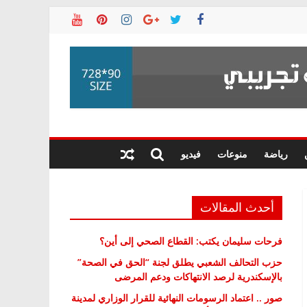
رياضة
منوعات
فيديو
أحدث المقالات
فرحات سليمان يكتب: القطاع الصحي إلى أين؟
حزب التحالف الشعبي يطلق لجنة “الحق في الصحة”
بالإسكندرية لرصد الانتهاكات ودعم المرضى
صور .. اعتماد الرسومات النهائية للقرار الوزاري لمدينة