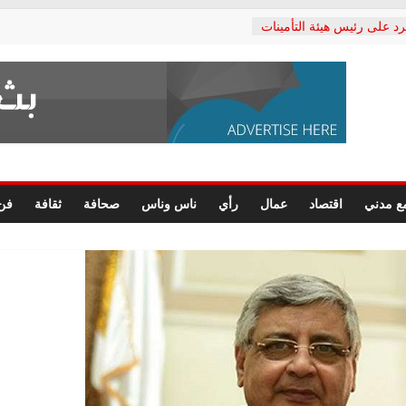
رد على رئيس هيئة التأمينات
حفي: إنكار الأزمة لا ينهي
 المعاشات.. ونطالب بكشف
ة
 يكتب: القطاع الصحي إلى
الشعبي يطلق لجنة “الحق
إسكندرية لرصد الانتهاكات
الرسومات النهائية للقرار
ع مدني
اقتصاد
عمال
رأي
ناس وناس
صحافة
ثقافة
فن
 الصحفيين.. وانتهاء أعمال
لإداري
ي لحقوق الإنسان يعلن
لدكتور محمد زهران.. ويؤكد:
وضمانات المحاكمة العادلة