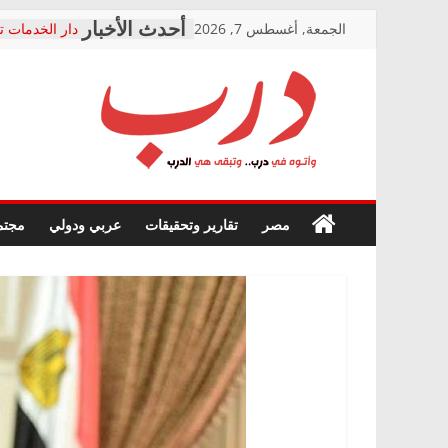
Skip
الجمعة, أغسطس 7, 2026
دار الخدمات ت
to
بعد مؤتمره الص
معاناة أصحاب
content
الشركة المنفذ
فرحات سليمان
درب
أين؟
حزب التحالف 
في الصحة” بال
وأتوه
ودعم المرضى
صور .. اعتماد 
في
مصر
تقارير وتحقيقات
عربي ودولي
مجتم
الوزاري لمدينة
درب..
إنشاء المبنى ا
وتبقى
المجلس القوم
هي
متابعة قضية ا
الدرب
قرينة البراءة 
حق أصيل