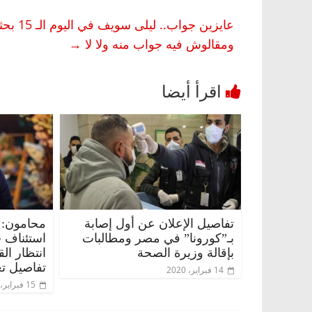
عايزين
ومقالوش فيه جواب منه ولا لا
→
ناس وناس
الرئيسية
مصر
ناس وناس
اروق.. خبير اقتصادي
في ذكرى رحيله.. د. نور فرحات ف
لاده وحيداً على أبواب
قانوني دافع عن قضايا الوطن وانح
تفاصيل الإعلان عن أول إصابة
محامون: 
للحرية (بروفايل)
بـ”كورونا” في مصر ومطالبات
استئناف 
بإقالة وزيرة الصحة
انتظار ال
26 يناير، 2026
تفاصيل تع
14 فبراير، 2020
15 فبراير، 2020