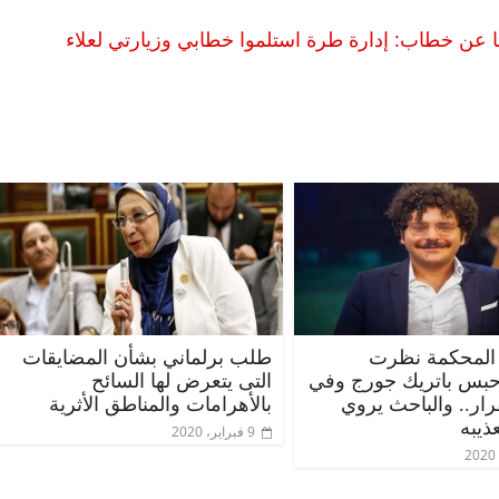
 جواب.. ليلى سويف في اليوم الـ 15 بحثا عن خطاب: إدارة طرة استلموا خطابي وزيارتي لعلاء
الرئيسية
مصر
ناس وناس
الرئيسية
مقعد شاغر على مائدة الإفطار.. يحيى
مقعد شاغر
قيه
حسين عبدالهادي فارس مقاومة
رمضان.. د
از
الخصخصة الذي دافع عن المال العام
اقتصادي ف
المحكمة نظرت
طلب برلماني بشأن المضايقات
(بروفايل)
الحبايب
حبس باتريك جورج وفي
التى يتعرض لها السائح
قرار.. والباحث يروي
بالأهرامات والمناطق الأثرية
21 فبراير، 2026
22 فبراير، 2026
ذيبه
9 فبراير، 2020