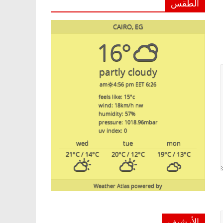
الطقس
CAIRO, EG
16°
partly cloudy
4:56 pm EET
6:26 am
feels like: 15
°c
wind: 18
km/h
nw
humidity: 57
%
pressure: 1018.96
mbar
uv index: 0
wed
tue
mon
21
°C
/ 14
°C
20
°C
/ 12
°C
19
°C
/ 13
°C
Weather Atlas
powered by
الأرشيف