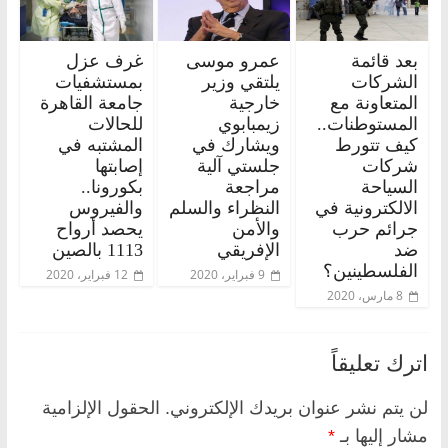
بعد قائمة
عمرو موسى
غرف عزل
الشركات
يلتقي وزير
بمستشفيات
المتعاونة مع
خارجية
جامعة القاهرة
المستوطنات..
زيمبابوي
للحالات
كيف تتورط
ويشارك في
المشتبه في
شركات
جلستي آلية
إصابتها
السياحة
مراجعة
بكورونا..
الالكترونية في
النظراء والسلم
والفيروس
جرائم حرب
والأمن
يحصد أرواح
ضد
الإفريقي
1113 بالصين
الفلسطينين؟
9 فبراير، 2020
12 فبراير، 2020
8 مارس، 2020
اترك تعليقاً
لن يتم نشر عنوان بريدك الإلكتروني.
الحقول الإلزامية
مشار إليها بـ
*