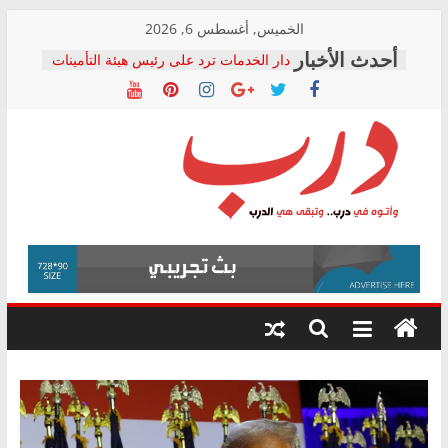
Skip
الخميس, أغسطس 6, 2026
to
دار الخدمات ترد على رئيس هيئة التأمينات
content
بعد مؤتمره الصحفي: إنكار الأزمة لا ينهي
معاناة أصحاب المعاشات.. ونطالب بكشف
الشركة المنفذة
فرحات سليمان يكتب: القطاع الصحي إلى
أين؟
حزب التحالف الشعبي يطلق لجنة “الحق
درب
في الصحة” بالإسكندرية لرصد الانتهاكات
ودعم المرضى
صور .. اعتماد الرسومات النهائية للقرار
وأتوه
الوزاري لمدينة الصحفيين.. وانتهاء أعمال
في
إنشاء المبنى الإداري
درب..
المجلس القومي لحقوق الإنسان يعلن
وتبقى
متابعة قضية الدكتور محمد زهران.. ويؤكد:
هي
قرينة البراءة وضمانات المحاكمة العادلة
حق أصيل
الدرب