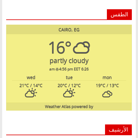
الطقس
CAIRO, EG
16°
partly cloudy
4:56 pm EET
6:26 am
wed
tue
mon
21
°C
/ 14
°C
20
°C
/ 12
°C
19
°C
/ 13
°C
Weather Atlas
powered by
الأرشيف