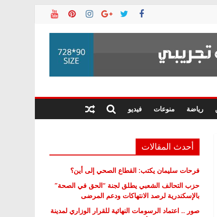
رياضة
منوعات
فيديو
أحدث المقالات
فرحات سليمان يكتب: القطاع الصحي إلى أين؟
حزب التحالف الشعبي يطلق لجنة “الحق في الصحة”
بالإسكندرية لرصد الانتهاكات ودعم المرضى
صور .. اعتماد الرسومات النهائية للقرار الوزاري لمدينة