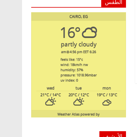
الطقس
CAIRO, EG
16°
partly cloudy
4:56 pm EET
6:26 am
feels like: 15
°c
wind: 18
km/h
nw
humidity: 57
%
pressure: 1018.96
mbar
uv index: 0
wed
tue
mon
21
°C
/ 14
°C
20
°C
/ 12
°C
19
°C
/ 13
°C
Weather Atlas
powered by
الأرشيف