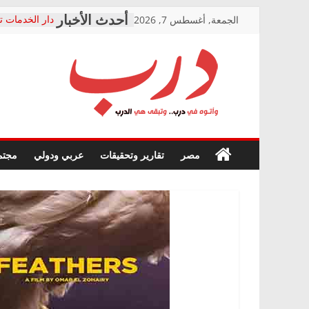
Skip
الجمعة, أغسطس 7, 2026
دار الخدمات ت
to
بعد مؤتمره الص
معاناة أصحاب
content
الشركة المنفذ
فرحات سليمان
درب
أين؟
حزب التحالف 
في الصحة” بال
وأتوه
ودعم المرضى
صور .. اعتماد 
في
مصر
تقارير وتحقيقات
عربي ودولي
مجتم
الوزاري لمدينة
درب..
إنشاء المبنى ا
وتبقى
المجلس القوم
هي
متابعة قضية ا
الدرب
قرينة البراءة 
حق أصيل