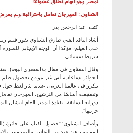
لمصر وهو اتهام يُطلق عشوائيًّا
الشناوي: المهرجان تعامل باحترافية ولم يفرض 
كتب: عبد الرحمن بدر
أشاد الناقد الفني طارق الشناوي بفوز فيلم ريش
على الفيلم، مؤكدا أن الوجه الإيجابى للصورة أن
شريط سينمائى.
وقال الشناوي في مقال بـ(المصري اليوم)، بعنو
الجوائز بساعات، أنى غير موقن بحصول فيلم 
تتكرر فى عالمنا العربى، عندما يثار لغط حول ف
وتستبعده أساسًا من الترشيح، المهرجان تعامل 
دوراته السابقة، بقيادة المدير العام انتشال ا
حريتها”.
وأضاف الشناوي: “حصول الفيلم على جائزة (ال
الموصوم عند عدد من الفنانين والصحفيين بالإس