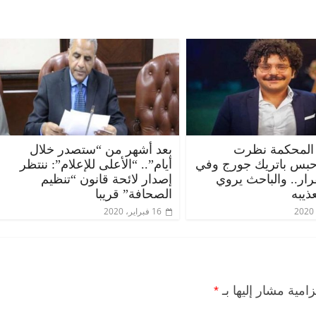
المحكمة نظرت
بعد أشهر من “ستصدر خلال
حبس باتريك جورج وفي
أيام”.. “الأعلى للإعلام”: ننتظر
قرار.. والباحث يروي
إصدار لائحة قانون “تنظيم
ذيبه
الصحافة” قريبا
16 فبراير، 2020
زامية مشار إليها بـ
*