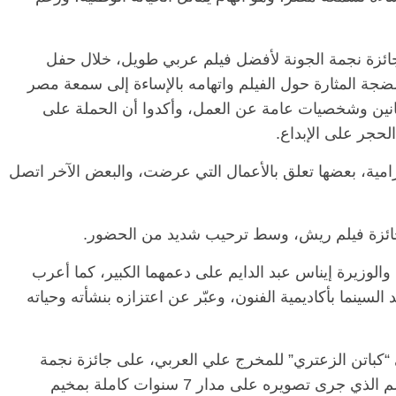
 جائزة نجمة الجونة لأفضل فيلم عربي طويل، خلال حفل
لضجة المثارة حول الفيلم واتهامه بالإساءة إلى سمعة مصر
نانين وشخصيات عامة عن العمل، وأكدوا أن الحملة على
الحجر على الإبداع.
رامية، بعضها تعلق بالأعمال التي عرضت، والبعض الآخر اتصل
الرئيسية
مصر
ناس وناس
ائزة فيلم ريش، وسط ترحيب شديد من الحضور.
مقعد شاغر على مائدة الإفطار.. يحيى
مق
فرحات فقيه
حسين عبدالهادي فارس مقاومة
رم
والوزيرة إيناس عبد الدايم على دعمهما الكبير، كما أعرب
طن وانحاز
الخصخصة الذي دافع عن المال العام
اق
سينما بأكاديمية الفنون، وعبّر عن اعتزازه بنشأته وحياته
(بروفايل)
الحبايب
21 فبراير، 2026
22
 “كباتن الزعتري” للمخرج علي العربي، على جائزة نجمة
الجونة لأفضل فيلم عربي وثائقي طويل، والفيلم الذي جرى تصويره على مدار 7 سنوات كاملة بمخيم