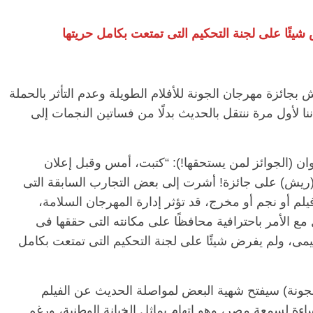
شيئًا على لجنة التحكيم التى تمتعت بكامل حريتها
 بجائزة مهرجان الجونة للأفلام الطويلة وعدم التأثر بالحملة
نا لأول مرة ننتقل بالحديث بدلًا من فساتين النجمات إلى
ان (الجوائز لمن يستحقها!): “كتبت، أمس وقبل إعلان
(ريش) على جائزة! أشرت إلى بعض التجارب السابقة التى
يلم أو نجم أو مخرج، قد تؤثر إدارة المهرجان السلامة،
مع الأمر باحترافية محافظًا على مكانته التى حققها فى
لتميمى، ولم يفرض شيئًا على لجنة التحكيم التى تمتعت بكامل
جونة) سيفتح شهية البعض لمواصلة الحديث عن الفيلم
اءة لسمعة مصر، وهو اتهام يماثل الخيانة الوطنية، ورغم