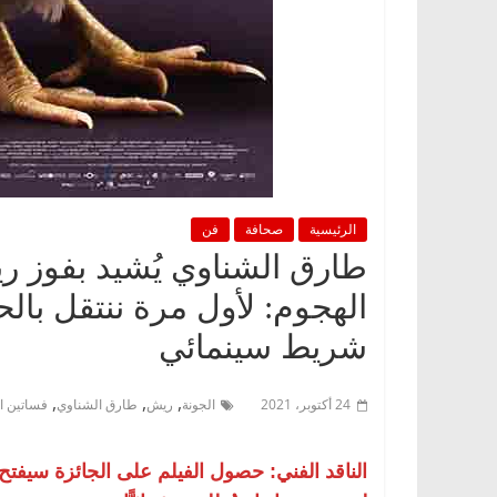
الرئيسية
صحافة
فن
طارق الشناوي يُشيد بفوز ري
الهجوم: لأول مرة ننتقل بال
شريط سينمائي
,
,
,
24 أكتوبر، 2021
الجونة
ريش
طارق الشناوي
فساتين ا
الناقد الفني: حصول الفيلم على الجائزة سيفت