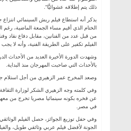
ذلك يتم إطلاقه عشوائيًّا”.
يذكر أنه استطاع فيلم ريش السينمائي انتزاع
الختام الذي أقيم مساء الجمعة الماضية، رغم ا
من قبل عدد من الفنانين، مقابل دفاع نقاد وف
الفيلم تكفير على الطريقة الفنية، وأنه لا يجب 
وشهدت الدورة الأخيرة العديد من الأحداث الد
بالأحداث التي صاحبت المهرجان منذ البداية.
وصعد المخرج عمر الزهيري من أجل استلام ج
ة
مصر
ناس وناس
الرئيسية
مصر
ناس وناس
لخالق فاروق.. خبير اقتصادي
في ذكرى رحيله.. د. نور 
وفي كلمته وجه الزهيري الشكر لوزارة الثقافة 
ذكرى ميلاده وحيداً على أبواب
قانوني دافع عن قضايا الو
عن فخره بكونه سينمائيا مصريا تخرج من معهد ال
للحرية (بروفايل)
في مصر.
26 يناير، 2026
وفي حفل توزيع الجوائز، حصل الفيلم الوثائقي