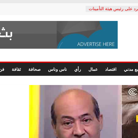
رد على رئيس هيئة التأمينات
حفي: إنكار الأزمة لا ينهي
 المعاشات.. ونطالب بكشف
ة
 يكتب: القطاع الصحي إلى
الشعبي يطلق لجنة “الحق
إسكندرية لرصد الانتهاكات
الرسومات النهائية للقرار
ع مدني
اقتصاد
عمال
رأي
ناس وناس
صحافة
ثقافة
فن
 الصحفيين.. وانتهاء أعمال
لإداري
ي لحقوق الإنسان يعلن
لدكتور محمد زهران.. ويؤكد:
وضمانات المحاكمة العادلة