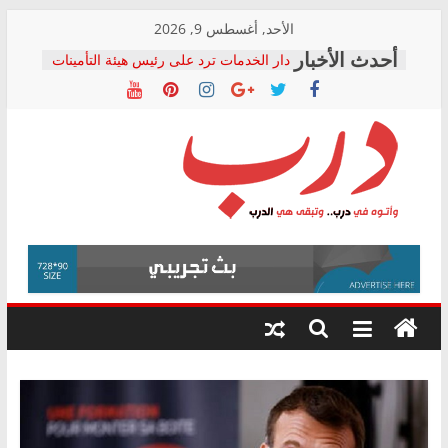
Skip
الأحد, أغسطس 9, 2026
to
دار الخدمات ترد على رئيس هيئة التأمينات
content
بعد مؤتمره الصحفي: إنكار الأزمة لا ينهي
معاناة أصحاب المعاشات.. ونطالب بكشف
الشركة المنفذة
فرحات سليمان يكتب: القطاع الصحي إلى
أين؟
حزب التحالف الشعبي يطلق لجنة “الحق
درب
في الصحة” بالإسكندرية لرصد الانتهاكات
ودعم المرضى
صور .. اعتماد الرسومات النهائية للقرار
وأتوه
الوزاري لمدينة الصحفيين.. وانتهاء أعمال
في
إنشاء المبنى الإداري
درب..
المجلس القومي لحقوق الإنسان يعلن
وتبقى
متابعة قضية الدكتور محمد زهران.. ويؤكد:
هي
قرينة البراءة وضمانات المحاكمة العادلة
حق أصيل
الدرب