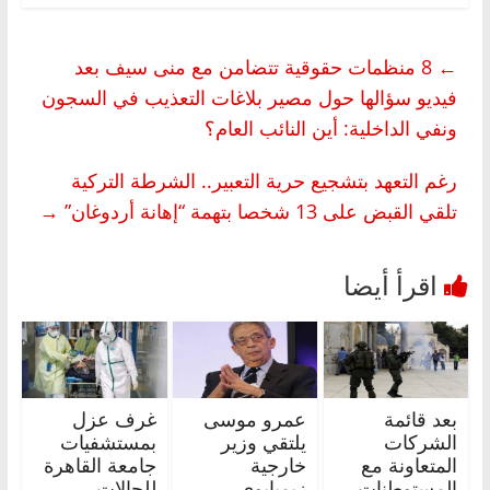
←
8 منظمات حقوقية تتضامن مع منى سيف بعد
فيديو سؤالها حول مصير بلاغات التعذيب في السجون
ونفي الداخلية: أين النائب العام؟
رغم التعهد بتشجيع حرية التعبير.. الشرطة التركية
تلقي القبض على 13 شخصا بتهمة “إهانة أردوغان”
→
بعد قائمة
عمرو موسى
غرف عزل
الشركات
يلتقي وزير
بمستشفيات
المتعاونة مع
خارجية
جامعة القاهرة
المستوطنات..
زيمبابوي
للحالات