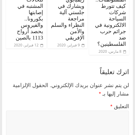
كيف تتورط
ويشارك في
المشتبه في
شركات
جلستي آلية
إصابتها
السياحة
مراجعة
بكورونا..
الالكترونية في
النظراء والسلم
والفيروس
جرائم حرب
والأمن
يحصد أرواح
ضد
الإفريقي
1113 بالصين
الفلسطينين؟
9 فبراير، 2020
12 فبراير، 2020
8 مارس، 2020
اترك تعليقاً
لن يتم نشر عنوان بريدك الإلكتروني.
الحقول الإلزامية
مشار إليها بـ
*
التعليق
*