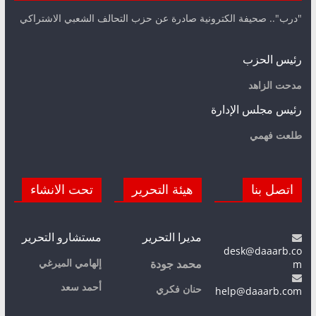
"درب".. صحيفة الكترونية صادرة عن حزب التحالف الشعبي الاشتراكي
رئيس الحزب
مدحت الزاهد
رئيس مجلس الإدارة
طلعت فهمي
اتصل بنا
هيئة التحرير
تحت الانشاء
مديرا التحرير
مستشارو التحرير
desk@daaarb.co
m
إلهامي الميرغي
محمد جودة
أحمد سعد
حنان فكري
help@daaarb.com