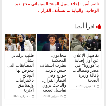
ناصر أمين: إخلاء سبيل المنتج السينمائي معتز عبد
الوهاب.. والنيابة لم تستأنف القرار
→
تفاصيل الإعلان
محامون:
طلب برلماني
عن أول إصابة
المحكمة
بشأن
بـ”كورونا” في
نظرت استئناف
المضايقات التى
مصر ومطالبات
حبس باتريك
يتعرض لها
بإقالة وزيرة
جورج وفي
السائح
الصحة
انتظار القرار..
بالأهرامات
والباحث يروي
والمناطق
14 فبراير، 2020
تفاصيل تعذيبه
الأثرية
15 فبراير، 2020
9 فبراير، 2020