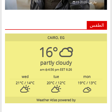
15 مارس، 2026
الطقس
CAIRO, EG
16°
partly cloudy
4:56 pm EET
6:26 am
wed
tue
mon
21
°C
/ 14
°C
20
°C
/ 12
°C
19
°C
/ 13
°C
Weather Atlas
powered by