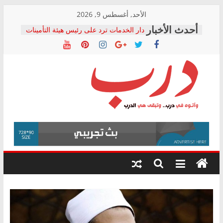
Skip
الأحد, أغسطس 9, 2026
to
دار الخدمات ترد على رئيس هيئة التأمينات
content
بعد مؤتمره الصحفي: إنكار الأزمة لا ينهي
معاناة أصحاب المعاشات.. ونطالب بكشف
الشركة المنفذة
فرحات سليمان يكتب: القطاع الصحي إلى
أين؟
حزب التحالف الشعبي يطلق لجنة “الحق
درب
في الصحة” بالإسكندرية لرصد الانتهاكات
ودعم المرضى
صور .. اعتماد الرسومات النهائية للقرار
وأتوه
الوزاري لمدينة الصحفيين.. وانتهاء أعمال
في
إنشاء المبنى الإداري
درب..
المجلس القومي لحقوق الإنسان يعلن
وتبقى
متابعة قضية الدكتور محمد زهران.. ويؤكد:
هي
قرينة البراءة وضمانات المحاكمة العادلة
حق أصيل
الدرب