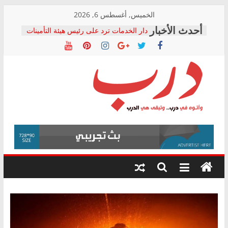
Skip
الخميس, أغسطس 6, 2026
to
دار الخدمات ترد على رئيس هيئة التأمينات
content
بعد مؤتمره الصحفي: إنكار الأزمة لا ينهي
معاناة أصحاب المعاشات.. ونطالب بكشف
الشركة المنفذة
فرحات سليمان يكتب: القطاع الصحي إلى
أين؟
حزب التحالف الشعبي يطلق لجنة “الحق
درب
في الصحة” بالإسكندرية لرصد الانتهاكات
ودعم المرضى
صور .. اعتماد الرسومات النهائية للقرار
وأتوه
الوزاري لمدينة الصحفيين.. وانتهاء أعمال
في
إنشاء المبنى الإداري
درب..
المجلس القومي لحقوق الإنسان يعلن
وتبقى
متابعة قضية الدكتور محمد زهران.. ويؤكد:
هي
قرينة البراءة وضمانات المحاكمة العادلة
حق أصيل
الدرب