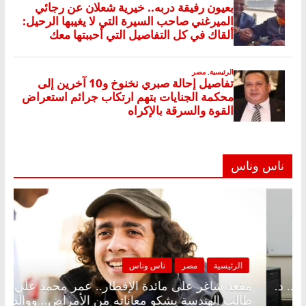
ناس وناس
صر
ناس وناس
الرئيسية
مصر
لى الإفطار وبلكونة بلا زينة رمضان.. د.
مقعد شاغر على م
اروق خبير اقتصادي في انتظار حلم
طالب الهندسة يشك