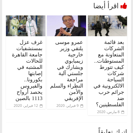
بعد قائمة
عمرو موسى
غرف عزل
الشركات
يلتقي وزير
بمستشفيات
المتعاونة مع
خارجية
جامعة القاهرة
المستوطنات..
زيمبابوي
للحالات
كيف تتورط
ويشارك في
المشتبه في
شركات
جلستي آلية
إصابتها
السياحة
مراجعة
بكورونا..
الالكترونية في
النظراء والسلم
والفيروس
جرائم حرب
والأمن
يحصد أرواح
ضد
الإفريقي
1113 بالصين
الفلسطينين؟
9 فبراير، 2020
12 فبراير، 2020
8 مارس، 2020
اترك تعليقاً