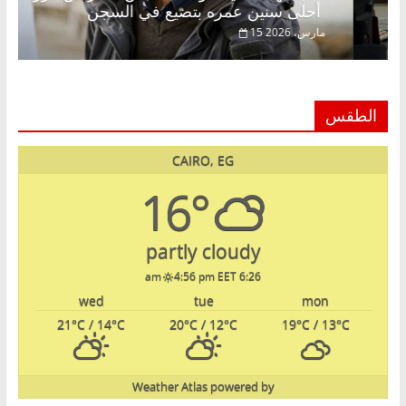
أحلى سنين عمره بتضيع في السجن
15 مارس، 2026
الطقس
CAIRO, EG
16°
partly cloudy
4:56 pm EET
6:26 am
wed
tue
mon
21
°C
/ 14
°C
20
°C
/ 12
°C
19
°C
/ 13
°C
Weather Atlas
powered by