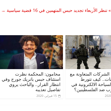
 الأربعاء تجديد حبس المتهمين في 16 قضية سياسية
→
 الشركات المتعاونة مع
محامون: المحكمة نظرت
ات.. كيف تتورط
استئناف حبس باتريك جورج وفي
ياحة الالكترونية في
انتظار القرار.. والباحث يروي
ب ضد الفلسطينين؟
تفاصيل تعذيبه
15 فبراير، 2020