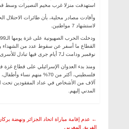
استهدفت منزلا غرب مخيم النصيرات وسط قط
وأفادت مصادر محلية، بأن طائرات الاحتلال الح
لاستشهاد 7 مواطنين.
نوفمبر ودامت لـ7 أيام جرى فيها تبادل للأسرى بين الجانبين
مصر
ناس وناس
الرئيسية
مصر
ناس وناس
آلاف من الأشخاص في عداد المفقودين تحت ال
لخالق فاروق.. خبير اقتصادي
في ذكرى رحيله.. د. نور ف
المدني إليهم.
ذكرى ميلاده وحيداً على أبواب
قانوني دافع عن قضايا الو
للحرية (بروفايل)
26 يناير، 2026
←
عدم إقامة مباراة اتحاد الجزائر ونهضة بر
الفريق المغربي