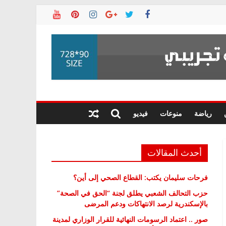
رياضة
منوعات
فيديو
أحدث المقالات
فرحات سليمان يكتب: القطاع الصحي إلى أين؟
حزب التحالف الشعبي يطلق لجنة “الحق في الصحة”
بالإسكندرية لرصد الانتهاكات ودعم المرضى
صور .. اعتماد الرسومات النهائية للقرار الوزاري لمدينة