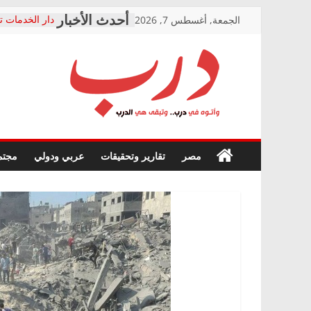
Skip
الجمعة, أغسطس 7, 2026
دار الخدمات ت
to
بعد مؤتمره الص
معاناة أصحاب
content
الشركة المنفذ
فرحات سليمان
درب
أين؟
حزب التحالف 
في الصحة” بال
وأتوه
ودعم المرضى
صور .. اعتماد 
في
مصر
تقارير وتحقيقات
عربي ودولي
مجتم
الوزاري لمدينة
درب..
إنشاء المبنى ا
وتبقى
المجلس القوم
هي
متابعة قضية ا
الدرب
قرينة البراءة 
حق أصيل