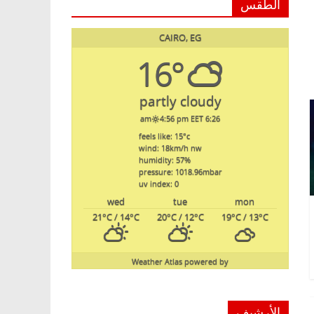
الطقس
CAIRO, EG
16°
partly cloudy
4:56 pm EET
6:26 am
feels like: 15
°c
wind: 18
km/h
nw
humidity: 57
%
pressure: 1018.96
mbar
uv index: 0
wed
tue
mon
21
°C
/ 14
°C
20
°C
/ 12
°C
19
°C
/ 13
°C
Weather Atlas
powered by
الأرشيف