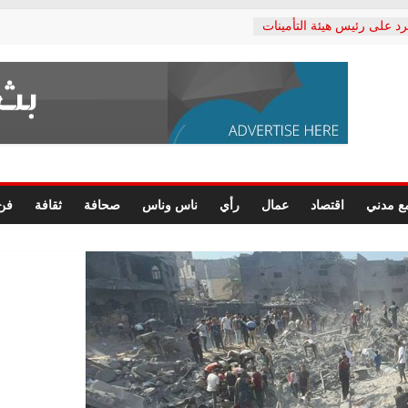
رد على رئيس هيئة التأمينات
حفي: إنكار الأزمة لا ينهي
 المعاشات.. ونطالب بكشف
ة
 يكتب: القطاع الصحي إلى
الشعبي يطلق لجنة “الحق
إسكندرية لرصد الانتهاكات
الرسومات النهائية للقرار
ع مدني
اقتصاد
عمال
رأي
ناس وناس
صحافة
ثقافة
فن
 الصحفيين.. وانتهاء أعمال
لإداري
ي لحقوق الإنسان يعلن
لدكتور محمد زهران.. ويؤكد:
وضمانات المحاكمة العادلة