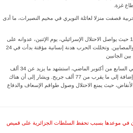
اع غزة.
ربية قصفت منزلا لعائلة النويري في مخيم النصيرات، ما أدى
ودخلت الحرب الصهيونية على غزة يومها الـ199 حيث يواصل الاحتلال الإسرائيلي، يوم الإثنين، عدوانه على
القطاع ما أسفر عن سقوط عدد من الشهداء والمصابين. وتخللت الحرب هدنة إنسانية مؤقتة بدأت في 24
ومنذ بدء العدوان الإسرائيلي على قطاع غزة في السابع من أكتوبر الماضي، استشهد ما يزيد عن 34 ألف
الرئيسية
مصر
ناس وناس
ا
فلسطيني، أكثر من 70% منهم نساء وأطفال، إضافة إلى ما يقرب من 77 ألف جريح. ويشار إلى أن هناك
مقعد شاغر على مائدة الإفطار.. يحيى
مقع
أنقاض، حيث يمنع الاحتلال وصول طواقم الإسعاف والدفاع
رحات فقيه
حسين عبدالهادي فارس مقاومة
رمض
طن وانحاز
الخصخصة الذي دافع عن المال العام
اقت
(بروفايل)
الحبايب
21 فبراير، 2026
22 
كان في موعدها بسبب تحفظ السلطات الجزائرية على قميص