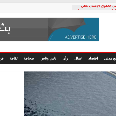
ي لحقوق الإنسان يعلن
لدكتور محمد زهران.. ويؤكد:
وضمانات المحاكمة العادلة
رد على رئيس هيئة التأمينات
حفي: إنكار الأزمة لا ينهي
 المعاشات.. ونطالب بكشف
ة
 يكتب: القطاع الصحي إلى
ع مدني
اقتصاد
عمال
رأي
ناس وناس
صحافة
ثقافة
فن
الشعبي يطلق لجنة “الحق
إسكندرية لرصد الانتهاكات
الرسومات النهائية للقرار
 الصحفيين.. وانتهاء أعمال
لإداري