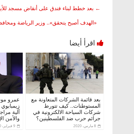
←
بعد خطط لبناء فندق على أنقاض مسجد للأيج
«الهدف أصبح يتحقق».. وزير الرياضة ومحافظ 
بعد قائمة الشركات المتعاونة مع
عمرو موس
المستوطنات.. كيف تتورط
زيمبابوي
شركات السياحة الالكترونية في
آلية مراج
جرائم حرب ضد الفلسطينين؟
والأمن ال
8 مارس، 2020
9 فبراير، 2020