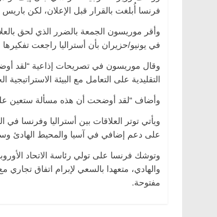
فرنسا أُبلغت بالقرار قبل الإعلان، لكن باريس
وأقر موريسون الجمعة بالضرر الذي لحق بالعلاق
في يونيو/حزيران بأن أستراليا راجعت تفكيرها ب
وقال موريسون في تصريحات إذاعية “لقد أوض
التقليدية على التعامل مع البيئة الاستراتيجية ال
وأضاف “لقد أوضحت أن هذه مسألة ستعين على أس
ويأتي توتر العلاقات بين أستراليا وفرنسا في 
على دعم إضافي في آسيا والمحيط الهادئ وس
وتوشك فرنسا على تولي رئاسة الاتحاد الأوروب
والهادي، متعهدا بالسعي لإبرام اتفاق تجاري مع
مفتوحة.