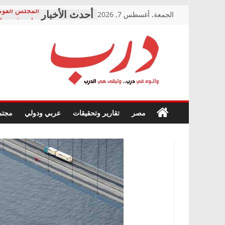
Skip
الجمعة, أغسطس 7, 2026
المجلس القوم
to
متابعة قضية ا
قرينة البراءة 
content
حق أصيل
دار الخدمات ت
درب
بعد مؤتمره الص
معاناة أصحاب
الشركة المنفذ
وأتوه
فرحات سليمان
أين؟
في
مصر
تقارير وتحقيقات
عربي ودولي
مجتم
حزب التحالف 
درب..
في الصحة” بال
وتبقى
ودعم المرضى
هي
صور .. اعتماد 
الدرب
الوزاري لمدينة
إنشاء المبنى ا