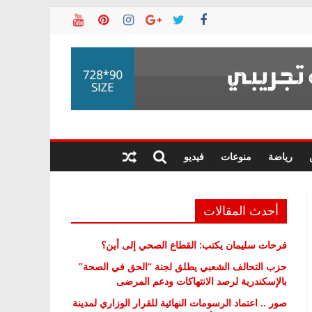
رياضة
منوعات
فيديو
أحدث المقالات
فرحات سليمان يكتب: القطاع الصحي إلى أين؟
حزب التحالف الشعبي يطلق لجنة “الحق في الصحة”
بالإسكندرية لرصد الانتهاكات ودعم المرضى
صور .. اعتماد الرسومات النهائية للقرار الوزاري لمدينة