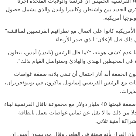
اء الفرنسية الخميس أن فرنسا والولايات المتحدة أجرتا
كري الجديد بين واشنطن وكانبيرا ولندن والذي يشمل حصول
لوجيا أمريكية.
لأمريكية كانوا على اتصال مع نظرائهم الفرنسيين لمناقشة”
 ذلك قبل الإعلان” الذي صدر الأربعاء.
ا عدم كشف هويته، “كما قال الرئيس (بايدن) أمس، نتعاون
 في المحيطين الهندي والهادئ وسنواصل القيام بذلك”.
الجمعة أنه أثار احتمال أن تلغي بلاده صفقة غواصات
الرئيسية
مصر
ناس وناس
ناس وناس
ة في محادثات مع الرئيس الفرنسي إيمانويل ماكرون في يونيو/حزيران،
مقعد شاغر على مائدة الإفطار.. يحي
 د. نور فرحات فقيه
حسين عبدالهادي فارس مقاومة
ذيرات.
ضايا الوطن وانحاز
الخصخصة الذي دافع عن المال العام
(بروفايل)
وكانت أستراليا قد أعلنت الخميس أنها ستلغي صفقة قيمتها 40 مليار دولار مع مجموعة نافال الفرنسية لبناء
21 فبراير، 2026
دلا من ذلك ما لا يقل عن ثماني غواصات تعمل بالطاقة
شراكة أمنية ثلاثي.
يان القرار بأنه طعنة في الظهر. وقال موريسون أمس إن