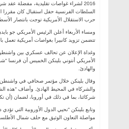
2016 لشراء غواصات تقليدية، مفضلة عقد شر
السلطات الفرنسية حفل استقبال كان مقررا 
حرب الاستقلال الأمريكية توجت بانتصار الأسطول الف
ومساء الأربعاء أعلن الرئيس الأمريكي جو بايدن
تتضمن تزويد كانبيرا بغواصات أمريكية تعمل بال
وغداة الإعلان عن تحالف عسكري بين واشنطن ول
الأمريكي أنتوني بلينكن الخميس أن فرنسا “شر
والهادئ.
وقال بلينكن خلال مؤتمر صحافي في واشنطن “ل
والشركاء في المحيط الهادئ. وأضاف “هذه الشرا
شركائنا، بما في ذلك في أوروبا، لضمان (أن ت
وتابع بلينكن “نحيي الدول الأوروبية التي تؤدي
مواصلة التعاون الوثيق مع حلف شمال الأطلسي 