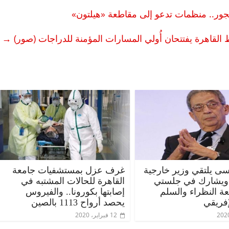
ور.. منظمات تدعو إلى مقاطعة «هيلتون»
القاهرة يفتتحان أُولي المسارات المؤمنة للدراجات (صور)
→
ى يلتقي وزير خارجية
غرف عزل بمستشفيات جامعة
 ويشارك في جلستي
القاهرة للحالات المشتبه في
عة النظراء والسلم
إصابتها بكورونا.. والفيروس
إفريقي
يحصد أرواح 1113 بالصين
12 فبراير، 2020