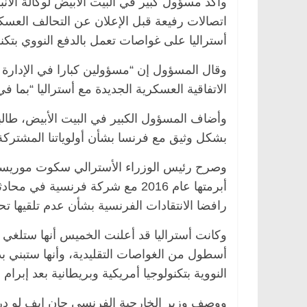
وأكد مسؤول كبير في البيت الأبيض لوكالة الأنب
اتصالات رفيعة قبل الإعلان عن التحالف العس
أستراليا على غواصات تعمل بالدفع النووي بتكنو
وقال المسؤول إن “مسؤولين كبارا في الإدارة ا
الاتفاقية العسكرية الجديدة مع أستراليا “بما في
وأضاف المسؤول الكبير في البيت الأبيض، طالب
بشكل وثيق مع فرنسا بشأن أولوياتنا المشتركة
وصرح رئيس الوزراء الأسترالي سكوت موريسون 
الرئيسية
مصر
ناس وناس
الرئيسية
مصر
أبرمتها عام 2016 مع شركة فرنسي
د. عبدالخالق فاروق.. خبير اقتصادي
في ذكرى رحيله..
رافضا الانتقادات الفرنسية بشأن عدم تلقيها تح
يحتفل بذكرى ميلاده وحيداً على أبواب
قانوني دافع عن ق
السبعين (بروفايل)
للحرية (بروفايل)
26 يناير، 2026
26 يناير، 2026
أسطول من الغواصات التقليدية، وأنها ستبني ب
النووية بتكنولوجيا أمريكية وبريطانية بعد إبرام 
ووصف وزير الخارجية الفرنسي جان إيف لو در