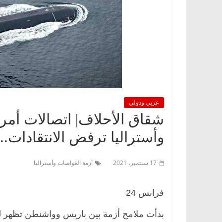
عربي ودولي
شقاق الأحلاف| اتصالات أمري
وأستراليا ترفض الانتقادات.
17 سبتمبر، 2021
أزمة الغواصات وأستراليا
فرانس 24
بدأت ملامح أزمة بين باريس وواشنطن تظهر لل