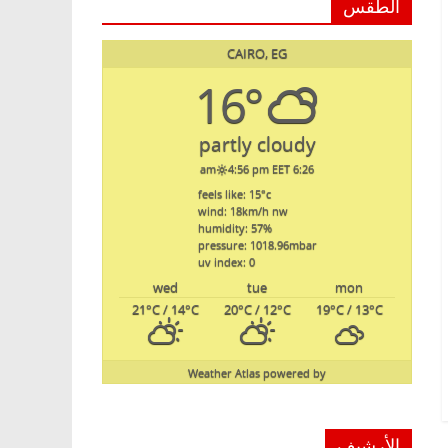
الطقس
CAIRO, EG
16°
partly cloudy
4:56 pm EET
6:26 am
feels like: 15
°c
wind: 18
km/h
nw
humidity: 57
%
pressure: 1018.96
mbar
uv index: 0
wed
tue
mon
21
°C
/ 14
°C
20
°C
/ 12
°C
19
°C
/ 13
°C
Weather Atlas
powered by
الأرشيف