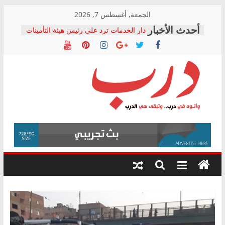
Skip
الجمعة, أغسطس 7, 2026
to
دار الخدمات ترد على رئيس هيئة التأمينات
content
بعد مؤتمره الصحفي: إنكار الأزمة لا ينهي
معاناة أصحاب المعاشات.. ونطالب بكشف
الشركة المنفذة
فرحات سليمان يكتب: القطاع الصحي إلى
أين؟
حزب التحالف الشعبي يطلق لجنة “الحق
درب
في الصحة” بالإسكندرية لرصد الانتهاكات
ودعم المرضى
صور .. اعتماد الرسومات النهائية للقرار
وأتوه
الوزاري لمدينة الصحفيين.. وانتهاء أعمال
في
إنشاء المبنى الإداري
درب..
المجلس القومي لحقوق الإنسان يعلن
وتبقى
متابعة قضية الدكتور محمد زهران.. ويؤكد:
هي
قرينة البراءة وضمانات المحاكمة العادلة
حق أصيل
الدرب