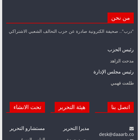
من نحن
"درب".. صحيفة الكترونية صادرة عن حزب التحالف الشعبي الاشتراكي
رئيس الحزب
مدحت الزاهد
رئيس مجلس الإدارة
طلعت فهمي
اتصل بنا
هيئة التحرير
تحت الانشاء
مديرا التحرير
مستشارو التحرير
desk@daaarb.co
إلهامي الميرغي