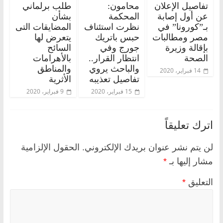
تفاصيل الإعلان
محامون:
طلب برلماني
عن أول إصابة
المحكمة
بشأن
بـ”كورونا” في
نظرت استئناف
المضايقات التى
مصر ومطالبات
حبس باتريك
يتعرض لها
بإقالة وزيرة
جورج وفي
السائح
الصحة
انتظار القرار..
بالأهرامات
والباحث يروي
والمناطق
14 فبراير، 2020
تفاصيل تعذيبه
الأثرية
15 فبراير، 2020
9 فبراير، 2020
اترك تعليقاً
لن يتم نشر عنوان بريدك الإلكتروني.
الحقول الإلزامية
مشار إليها بـ
*
التعليق
*