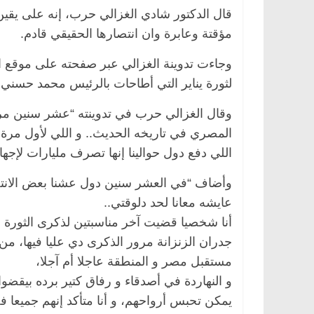
قال الدكتور شادي الغزالي حرب، إنه على يقين 
مؤقتة وعابرة وان انتصارها الحقيقي قادم.
وجاءت تدوينة الغزالي عبر صفحته على موقع ال
لثورة يناير التي أطاحات بالرئيس محمد حسني
وقال الغزالي حرب في تدوينته “عشر سنين مرت
المصري في تاريخه الحديث.. و اللي لأول مرة
اللي دفع دول حوالينا إنها تصرف مليارات لإجه
وأضاف “في العشر سنين دول عشنا بعض الانتصا
عايشه معانا لحد دلوقتي..
أنا شخصيا قضيت آخر مناسبتين لذكرى الثورة و
جدران الزنزانة مرور الذكرى دي عليا فيها، م
مستقبل مصر و المنطقة عاجلا أم آجلا،
و النهاردة في أصدقاء و رفاق كتير برده بيقضوا
يمكن تحبس أرواحهم، و أنا متأكد إنهم جميعا ف