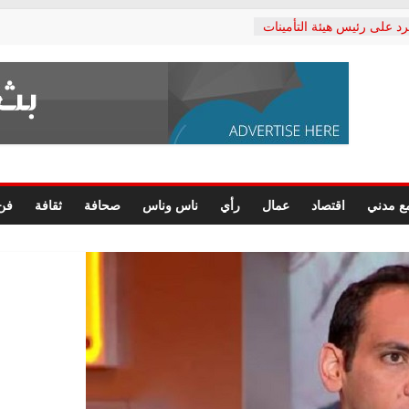
رد على رئيس هيئة التأمينات
حفي: إنكار الأزمة لا ينهي
 المعاشات.. ونطالب بكشف
ة
 يكتب: القطاع الصحي إلى
الشعبي يطلق لجنة “الحق
إسكندرية لرصد الانتهاكات
الرسومات النهائية للقرار
ع مدني
اقتصاد
عمال
رأي
ناس وناس
صحافة
ثقافة
فن
 الصحفيين.. وانتهاء أعمال
لإداري
ي لحقوق الإنسان يعلن
لدكتور محمد زهران.. ويؤكد:
وضمانات المحاكمة العادلة