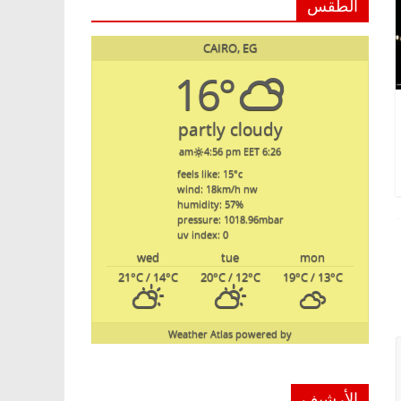
الطقس
CAIRO, EG
16°
partly cloudy
4:56 pm EET
6:26 am
feels like: 15
°c
wind: 18
km/h
nw
humidity: 57
%
pressure: 1018.96
mbar
uv index: 0
wed
tue
mon
21
°C
/ 14
°C
20
°C
/ 12
°C
19
°C
/ 13
°C
Weather Atlas
powered by
الأرشيف