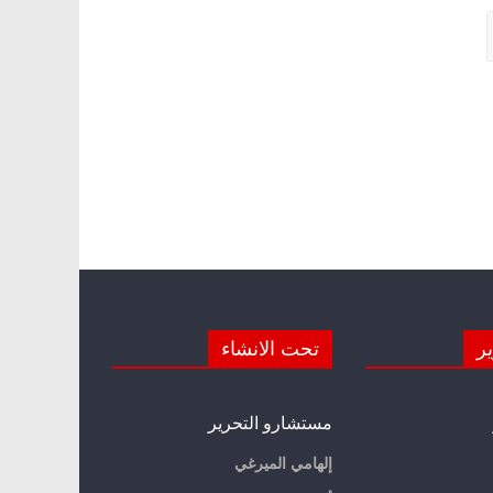
ير
تحت الانشاء
مستشارو التحرير
إلهامي الميرغي