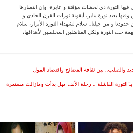
فيها الثورة دي لحظات مؤقتة و عابرة، وإن انتصارها
قتها بعيد ثورة يناير، أيقونة ثورات القرن الحادي و
 حدودنا و من جيلنا.. سلام لشهداء الثورة الأبرار، سلام
تهمة حب الثورة ولكل المناضلين المخلصين لأهدافها،
 والصلب.. بين ثقافة الفضائح واقتصاد المول
الرئيسية
مصر
ناس وناس
اس
مقعد شاغر على مائدة الإفطار.. يحيى
”الثورة الفاشلة”.. رحلة الألف ميل بدأت ومازالت مستمرة
ر فرحات فقيه
حسين عبدالهادي فارس مقاومة
الوطن وانحاز
الخصخصة الذي دافع عن المال العام
(بروفايل)
21 فبراير، 2026