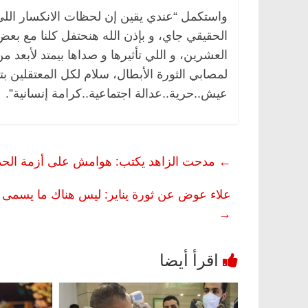
واستكمل “عندي يقين إن لحظات الانكسار اللي 
الحقيقي جاي، و بإذن الله هنحتفل كلنا مع بعض و
العشرين، و اللي تأثيرها و صداها بيمتد لأبعد من
لمصابي الثورة الأبطال، سلام لكل المعتقلين ب
عيش..حرية..عدالة اجتماعية..كرامة إنسانية”.
←
مدحت الزاهد يكتب: هوامش على أزمة الحديد
ئيسية
مصر
ناس وناس
الرئيسية
مصر
ناس ون
علاء عوض عن ثورة يناير: ليس هناك ما يسمى بـ
بدالخالق فاروق.. خبير اقتصادي
في ذكرى رحيله.. د. نو
→
ل بذكرى ميلاده وحيداً على أبواب
قانوني دافع عن قضايا 
للحرية (بروفايل)
، 2026
26 يناير، 2026