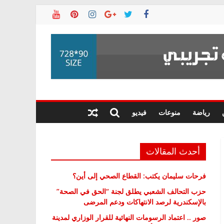
رياضة
منوعات
فيديو
أحدث المقالات
فرحات سليمان يكتب: القطاع الصحي إلى أين؟
حزب التحالف الشعبي يطلق لجنة “الحق في الصحة”
بالإسكندرية لرصد الانتهاكات ودعم المرضى
صور .. اعتماد الرسومات النهائية للقرار الوزاري لمدينة