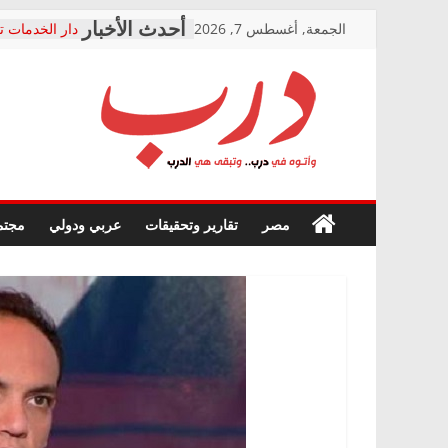
Skip
الجمعة, أغسطس 7, 2026
دار الخدمات ت
to
بعد مؤتمره الص
معاناة أصحاب
content
الشركة المنفذ
فرحات سليمان
درب
أين؟
حزب التحالف 
في الصحة” بال
وأتوه
ودعم المرضى
صور .. اعتماد 
في
مصر
تقارير وتحقيقات
عربي ودولي
مجتم
الوزاري لمدينة
درب..
إنشاء المبنى ا
وتبقى
المجلس القوم
هي
متابعة قضية ا
الدرب
قرينة البراءة 
حق أصيل