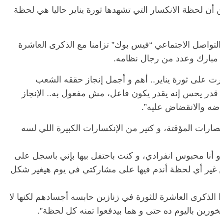
أن لحظة الانكسار التي تشهدها ثورة يناير حاليا هي لحظة
تواصل الاجتماعي “فيس بوك” تزامنا مع الذكرى العاشرة
 مبارك وعدد من رجال نظامه.
 على ثورة يناير.. أهم و أجمل إنجاز حققه الشعب
 قدر يحس إنه يقدر يكون فاعل، مش مفعول به.. الإنجاز
اضه والانقضاض عليه”.
رات المؤقتة، و كتير من الإنكسارات الكبيرة اللي لسه
 أنا محبوس انفرادي، و كنت باحتفل بيها بإني باسجل على
ن غير أي لحظة أندم فيها على مشاركتي في يوم هيغير شكل
 الذكرى العاشرة للثورة في زنازين حابسه أجسادهم لكنها لا
خورين باليوم ده حتى و هما بيدفعوا تمنه كل لحظة”.