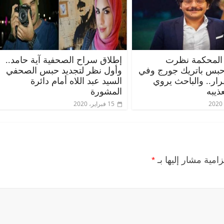
المحكمة نظرت
إطلاق سراح الصحفية آية حامد..
حبس باتريك جورج وفي
وأول نظر لتجديد حبس الصحفي
قرار.. والباحث يروي
السيد عبد اللاه أمام دائرة
ذيبه
المشورة
15 فبراير، 2020
زامية مشار إليها بـ
*