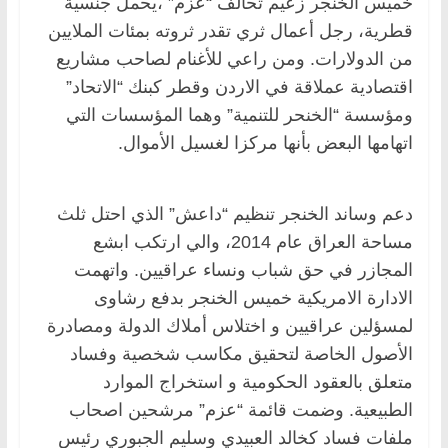
خميس الخنجر زعيم تحالف “عزم” ،يحمل جنسية
قطرية، رجل أعمال ثري تقدر ثروته بمئات الملايين
من الدولارات. ومن راعي للأغنام لصاحب مشاريع
اقتصادية عملاقة في الاردن وقطر كبنك “الاتحاد”
ومؤسسة “الخنحر للتنمية” وهما المؤسسات التي
اتهامها البعض بأنها مركزا لغسيل الأموال.
دعم وساند الخنجر تنظيم “داعش” الذي احتل ثلث
مساحة العراق عام 2014، والي ارتكب ابشع
المجازر في حق شباب ونساء عراقيين. واتهمت
الادارة الامريكية خميس الخنجر بدفع رشاوى
لمسؤلين عراقيين و اختلاس أملاك الدولة ومصادرة
الأصول الخاصة لتحقيق مكاسب شخصية وفساد
متعلق بالعقود الحكومية و استخراج الموارد
الطبيعية. وضمت قائمة “عزم” مرشحين اصحاب
ملفات فساد كخالد العبيدي وسليم الجبوري رئيس