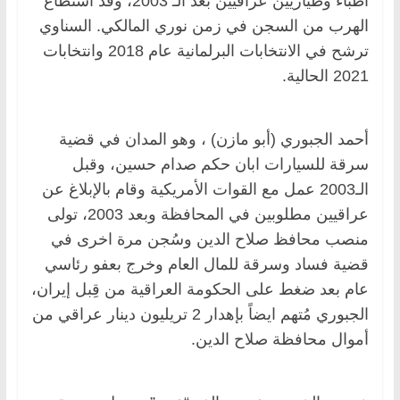
أطباء وطياريين عراقيين بعد الـ 2003، وقد استطاع
الهرب من السجن في زمن نوري المالكي. السناوي
ترشح في الانتخابات البرلمانية عام 2018 وانتخابات
2021 الحالية.
أحمد الجبوري (أبو مازن) ، وهو المدان في قضية
سرقة للسيارات ابان حكم صدام حسين، وقبل
الـ2003 عمل مع القوات الأمريكية وقام بالإبلاغ عن
عراقيين مطلوبين في المحافظة وبعد 2003، تولى
منصب محافظ صلاح الدين وسُجن مرة اخرى في
قضية فساد وسرقة للمال العام وخرج بعفو رئاسي
عام بعد ضغط على الحكومة العراقية من قِبل إيران،
الجبوري مُتهم ايضاً بإهدار 2 تريليون دينار عراقي من
أموال محافظة صلاح الدين.