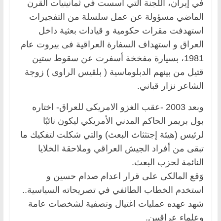
في إيران، اللجنة التي أُسست في ثمانينيات القرن
الماضي مسؤولة عن عمل سلسلة من التفجيرات
استهدفت مقرات حكومية و قيادات بعثية داخل
العراق و استهداف السفارة العراقية فى بيروت عام
1981، بسيارة مفخخة أسفرت عن سقوط ستين
قتيل من بينهم الدبلوماسية ( بلقيس الراوى ) زوجة
الشاعر نزار قباني.
وبعد 2003 -عقب الغزو الامريكى للعراق- اختاره
بول بريمر الحاكم المدني الأمريكي ليكون نائبًا
لرئيس (هيئة إجتثثاث البعث) والتي شكلت لتفكيك ما
تبقى من أفراد الجيش العراقي وملاحقة الخلايا
النائمة لحزب البعث.
وَقع المالكى على قرار اعدام صدام حسين و
استخدم الخطاب الطائفي في تصريحاته السياسية..
شهد عهده عمليات اغتيال وتصفية لشخصات عامة
وعلماء عراقيين.