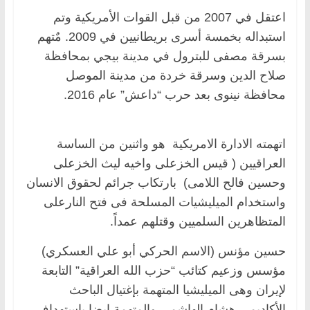
اعتقل في 2007 من قبل القوات الأمريكية وتم
استبداله بخمسة أسرى بريطانيين في 2009. مٌتهم
بسرقة مصفى للبترول في مدينة بيجي بمحافظة
صلاح الدين وسرقة خردة من مدينة الموصل
محافظة نينوى بعد حرب “داعش” عام 2016.
اتهمته الادارة الامريكية هو واثنين من الساسة
العراقيين ( قيس الخزعلى واخيه ليث الخزعلى
وحسين فالح اللامى) بارتكاب جرائم لحقوق الانسان
واستخدام الميليشيات المسلحة فى فتح النارعلى
المتظاهرين السلميين وقتلهم عمداً.
حسين مؤنس (الاسم الحركي أبو علي العسكري)
مؤسس وزعيم كتائب “حزب الله العراقية” التابعة
لإيران وهى الميليشيا المتهمة بإغتيال الباحث
الأكاديمي هشام الهاشمي والمتهمة ايضا بإستهداف