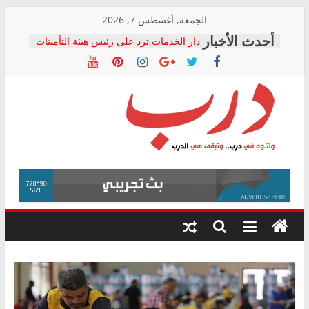
Skip
الجمعة, أغسطس 7, 2026
to
دار الخدمات ترد على رئيس هيئة التأمينات
content
بعد مؤتمره الصحفي: إنكار الأزمة لا ينهي
معاناة أصحاب المعاشات.. ونطالب بكشف
الشركة المنفذة
فرحات سليمان يكتب: القطاع الصحي إلى
أين؟
حزب التحالف الشعبي يطلق لجنة “الحق
درب
في الصحة” بالإسكندرية لرصد الانتهاكات
ودعم المرضى
صور .. اعتماد الرسومات النهائية للقرار
وأتوه
الوزاري لمدينة الصحفيين.. وانتهاء أعمال
في
إنشاء المبنى الإداري
درب..
المجلس القومي لحقوق الإنسان يعلن
وتبقى
متابعة قضية الدكتور محمد زهران.. ويؤكد:
هي
قرينة البراءة وضمانات المحاكمة العادلة
حق أصيل
الدرب