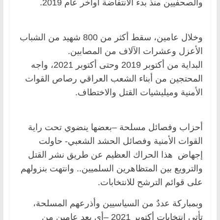
والصحفيين منذ بدء الانتفاضة أواخر عام 2019.
وخلال عامين، سقط أكثر من 800 شهيد من الشباب
الأعزل وعشرات الآلاف من المصابين.
البداية من أكتوبر 2019 وحتى أكتوبر 2021، واجه
المحتجين من أبناء الشعب العراقي رصاص القوات
الأمنية وميليشيات القتل والاختطاف.
أحزاب وفصائل مسلحة –بعضها ينضوي تحت راية
القوات الأمنية وفصائل الحشد الشعبي- حاولت
إجهاض هذا الحراك العظيم عن طريق نشر القتل
والترويع بين المتظاهرين السلميين.. وانتهت بنزولهم
على قوائم الترشح للانتخابات.
وبمباركة عددٌ من السياسيين وأذرعهم المسلحة،
تأتي انتخابات أكتوبر 2021 –أي بعد عامين من