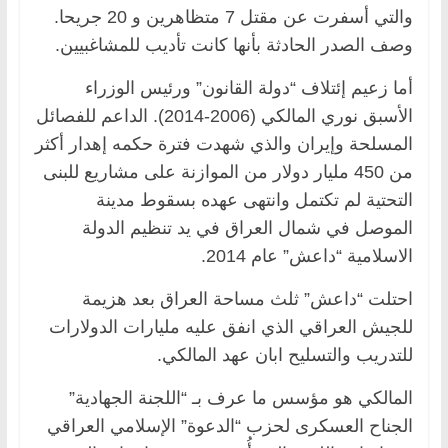
والتي أسفرت عن مقتل 7 متظاهرين و 20 جريحا.
وصف الصدر الحادثة بأنها كانت تأديب للمشاغبيين.
أما زعيم إئتلاف “دولة القانون” ورئيس الوزراء
الأسبق نوري المالكي (2006-2014). الداعم للفصائل
المسلحة وإيران والذي شهدت فترة حكمه إهدار أكثر
من 450 مليار دولار من الموازنة على مشاريع للبنى
التحتية لم تكتمل وانتهى عهده بسقوط مدينة
الموصل في شمال العراق في يد تنظيم الدولة
الاسلامية “داعش” عام 2014.
احتلت “داعش” ثلث مساحة العراق بعد هزيمة
للجيش العراقي الذي انفق عليه مليارات الدولارات
للتدريب والتسليح ابان عهد المالكي.
المالكي هو مؤسس ما عرف بـ “اللجنة الجهادية”
الجناح العسكرى لحزب “الدعوة” الإسلامي العراقي