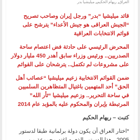
,
,
العراق
ريهام الحكيم
ميليشيا بدر
قائد ميليشيا “بدر” ورجل إيران وصاحب تصريح
“الجيش العراقى هو جيش الأعداء” يترشح على
قوائم الانتخابات العراقية
المحرض الرئيسي على حادثة فض اعتصام ساحة
الصدريين.. ورئيس وزراء سابق أهدر 450 مليار دولار
على مشروعات لم تكتمل.. يترشحان على القوائم
ضمن القوائم الانتخابية زعيم ميليشيا “عصائب أهل
الحق” أحد المتهمين باغتيال المتظاهرين السلميين
في ساحة التحرير.. وزعيم ميليشيا “ثأر الله”
المرتبطة بإيران والمحكوم عليه بالمؤبد عام 2014
كتبت – ريهام الحكيم
*اختار العراق أن يكون دولة برلمانية طبقا لدستور
2005 , هذا الدستور الذى صاغته مجموعة من