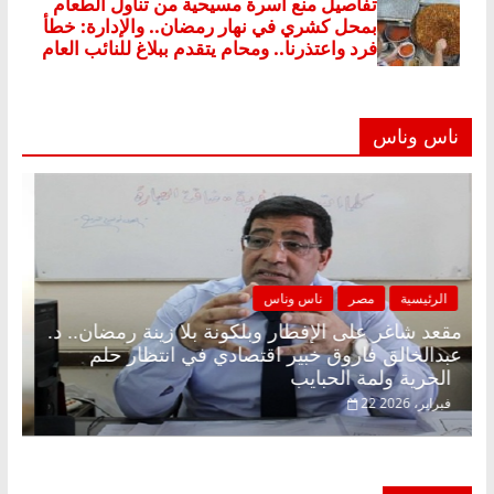
ناس وناس
الرئيسية
مصر
ناس وناس
مقعد شاغر على الإفطار وبلكونة بلا زينة رمضان.. د.
عبدالخالق فاروق خبير اقتصادي في انتظار حلم
الحرية ولمة الحبايب
22 فبراير، 2026