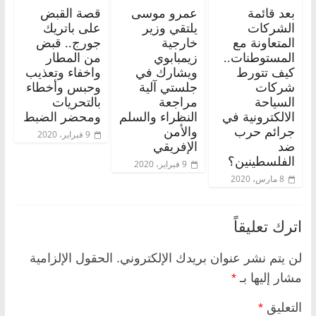
بعد قائمة
عمرو موسى
قصة القبض
الشركات
يلتقي وزير
على باتريك
المتعاونة مع
خارجية
جورج.. قبض
المستوطنات..
زيمبابوي
من المطار
كيف تتورط
ويشارك في
واخفاء وتعذيب
شركات
جلستي آلية
وحبس وأخطاء
السياحة
مراجعة
بالتحريات
الالكترونية في
النظراء والسلم
ومحضر الضبط
جرائم حرب
والأمن
9 فبراير، 2020
ضد
الإفريقي
الفلسطينين؟
9 فبراير، 2020
8 مارس، 2020
اترك تعليقاً
لن يتم نشر عنوان بريدك الإلكتروني.
الحقول الإلزامية
مشار إليها بـ
*
التعليق
*