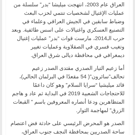
العراق عام 2003، انتهجت ميليشا “بدر” سلسلة من
عمليات الإغتيال لشخصيات تنتمي لحزب البعث
وضباط سابقين في الجيش العراقي وعلماء في
التصنيع العسكري واغتيالات على اسس طائفية. وبعد
حرب الـ2014، مارست قوات “بدر” عمليات إغتيال
وتغيب قسري في الصقلاوية وعمليات تغيير
ديمغرافي في محافظة ديالى شرق العراق.
أما زعيم التيار الصدري مقتدى الصدر زعيم
تحالف”سائرون”( 54 مقعدًا في البرلمان الحالي)،
قائد ميليشيا “سرايا السلام” وهو كان داعمًا
للاحتجاجات الشعبية 2019 في البداية ثم عاد و هاجم
المتظاهرين ودعا أنصاره المعروفين باسم ” القبعات
الزرق” لمهاجمة الثوار.
الصدر هو المحرض الرئيسي على حادثة فض اعتصام
ساحة الصدريين بمحافظة النجف جنوب العراق،