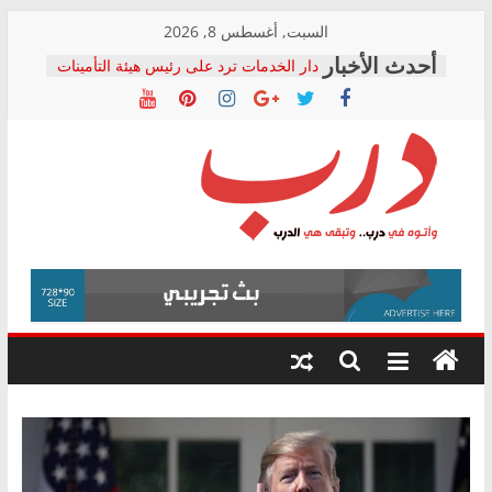
Skip
السبت, أغسطس 8, 2026
to
دار الخدمات ترد على رئيس هيئة التأمينات
content
بعد مؤتمره الصحفي: إنكار الأزمة لا ينهي
معاناة أصحاب المعاشات.. ونطالب بكشف
الشركة المنفذة
فرحات سليمان يكتب: القطاع الصحي إلى
أين؟
حزب التحالف الشعبي يطلق لجنة “الحق
درب
في الصحة” بالإسكندرية لرصد الانتهاكات
ودعم المرضى
صور .. اعتماد الرسومات النهائية للقرار
وأتوه
الوزاري لمدينة الصحفيين.. وانتهاء أعمال
في
إنشاء المبنى الإداري
درب..
المجلس القومي لحقوق الإنسان يعلن
وتبقى
متابعة قضية الدكتور محمد زهران.. ويؤكد:
هي
قرينة البراءة وضمانات المحاكمة العادلة
حق أصيل
الدرب