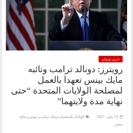
عربي ودولي
رويترز: دونالد ترامب ونائبه
مايك بينس تعهدا بالعمل
لمصلحة الولايات المتحدة “حتى
نهاية مدة ولايتهما”
,
,
,
12 يناير، 2021
الولايات المتحدة
دونالد ترامب
رويترز
مايك
بينس