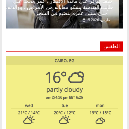
لإفطار وبلكونة بلا زينة رمضان.. د.
مقعد شاغر على مائدة
ق خبير اقتصادي في انتظار حلم
طالب الهندسة يشكو م
أحلى سنين عمره بتضيع في السجن
15 مارس، 2026
الطقس
CAIRO, EG
16°
partly cloudy
4:56 pm EET
6:26 am
wed
tue
mon
21
°C
/ 14
°C
20
°C
/ 12
°C
19
°C
/ 13
°C