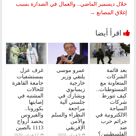
خلال ديسمبر الماضي.. والعمال في الصدارة بسبب
إغلاق المصانع
→
بعد قائمة
عمرو موسى
غرف عزل
الشركات
يلتقي وزير
بمستشفيات
المتعاونة مع
خارجية
جامعة القاهرة
المستوطنات..
زيمبابوي
للحالات
كيف تتورط
ويشارك في
المشتبه في
شركات
جلستي آلية
إصابتها
السياحة
مراجعة
بكورونا..
الالكترونية في
النظراء والسلم
والفيروس
جرائم حرب
والأمن
يحصد أرواح
ضد
الإفريقي
1113 بالصين
الفلسطينين؟
9 فبراير، 2020
12 فبراير، 2020