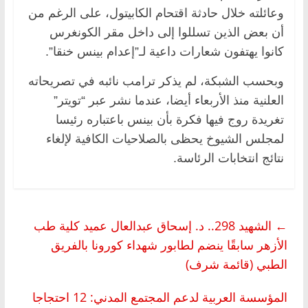
وعائلته خلال حادثة اقتحام الكابيتول، على الرغم من
أن بعض الذين تسللوا إلى داخل مقر الكونغرس
كانوا يهتفون شعارات داعية لـ”إعدام بينس خنقا”.
وبحسب الشبكة، لم يذكر ترامب نائبه في تصريحاته
العلنية منذ الأربعاء أيضا، عندما نشر عبر “تويتر”
تغريدة روج فيها فكرة بأن بينس باعتباره رئيسا
لمجلس الشيوخ يحظى بالصلاحيات الكافية لإلغاء
نتائج انتخابات الرئاسة.
←
الشهيد 298.. د. إسحاق عبدالعال عميد كلية طب
الأزهر سابقًا ينضم لطابور شهداء كورونا بالفريق
الطبي (قائمة شرف)
المؤسسة العربية لدعم المجتمع المدني: 12 احتجاجا